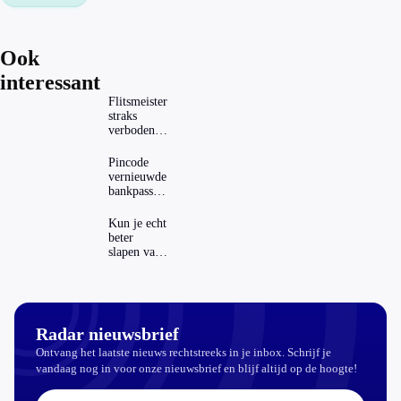
Ook
interessant
Flitsmeister
straks
verboden?
Dit zijn de
regels in
Pincode
Nederland
vernieuwde
en het
bankpassen
buitenland
zichtbaar in
ING-app:
Kun je echt
is dat wel
beter
veilig?
slapen van
slaapthee?
Radar nieuwsbrief
Ontvang het laatste nieuws rechtstreeks in je inbox. Schrijf je
vandaag nog in voor onze nieuwsbrief en blijf altijd op de hoogte!
E-mailadres: