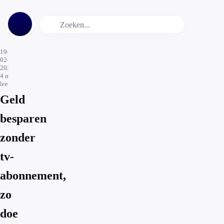
19-
02-
2020
4
min.
leestijd
Geld
besparen
zonder
tv-
abonnement,
zo
doe