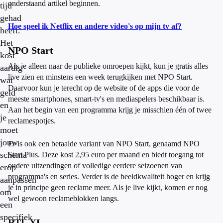
onderstaand artikel beginnen.
tijd
gehad
Hoe speel ik Netflix en andere video's op mijn tv af?
heeft.
Het
NPO Start
kost
Als je alleen naar de publieke omroepen kijkt, kun je gratis alles
aardig
live zien en minstens een week terugkijken met NPO Start.
wat
Daarvoor kun je terecht op de website of de apps die voor de
geld
meeste smartphones, smart-tv's en mediaspelers beschikbaar is.
en
Aan het begin van een programma krijg je misschien één of twee
je
reclamespotjes.
moet
jouw
Er is ook een betaalde variant van NPO Start, genaamd NPO
schema
Start Plus. Deze kost 2,95 euro per maand en biedt toegang tot
oudere uitzendingen of volledige eerdere seizoenen van
erop
programma's en series. Verder is de beeldkwaliteit hoger en krijg
aanpassen
je in principe geen reclame meer. Als je live kijkt, komen er nog
om
wel gewoon reclameblokken langs.
een
specifiek
RTL XL