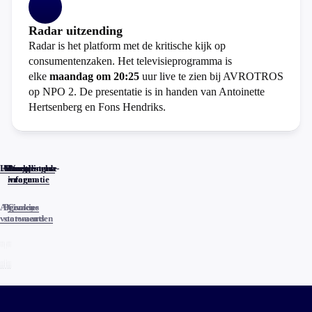
Radar uitzending
Radar is het platform met de kritische kijk op
consumentenzaken. Het televisieprogramma is
elke
maandag om 20:25
uur live te zien bij AVROTROS
op NPO 2. De presentatie is in handen van Antoinette
Hertsenberg en Fons Hendriks.
Home
Actueel
Uitzendingen
Reacties
Programma-
Veelgestelde
informatie
vragen
Algemene
Privacy
Cookies
voorwaarden
statements