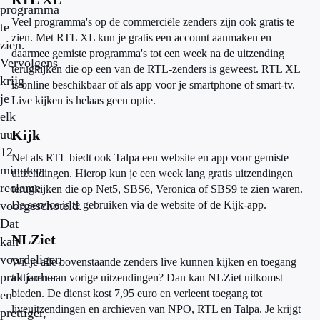
programma
Veel programma's op de commerciële zenders zijn ook gratis te
te
zien. Met RTL XL kun je gratis een account aanmaken en
zien.
daarmee gemiste programma's tot een week na de uitzending
Vervolgens
terugkijken die op een van de RTL-zenders is geweest. RTL XL
krijg
is online beschikbaar of als app voor je smartphone of smart-tv.
je
Live kijken is helaas geen optie.
elk
uur
Kijk
12
Net als RTL biedt ook Talpa een website en app voor gemiste
minuten
uitzendingen. Hierop kun je een week lang gratis uitzendingen
reclame
terugkijken die op Net5, SBS6, Veronica of SBS9 te zien waren.
voorgeschoteld.
De service is te gebruiken via de website of de Kijk-app.
Dat
NLZiet
kan
voordeliger,
Wil je alle bovenstaande zenders live kunnen kijken en toegang
praktischer
tot jaren aan vorige uitzendingen? Dan kan NLZiet uitkomst
bieden. De dienst kost 7,95 euro en verleent toegang tot
en
liveuitzendingen en archieven van NPO, RTL en Talpa. Je krijgt
prettiger,