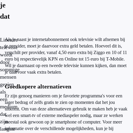
je
dat
Lineaire
Als je naast je internetabonnement ook televisie wilt afnemen bij
je provider, moet je daarvoor extra geld betalen. Hoeveel dit is,
televisie
verschilt per provider, vanaf 4,50 euro extra bij Ziggo en 10 of 11
wordt
euro bij respectievelijk KPN en Online tot 15 euro bij T-Mobile.
door
Wil je daarnaast op een tweede televisie kunnen kijken, dan moet
sommige
je daarvoor vaak extra betalen.
mensen
gezien
Goedkopere alternatieven
als
Er zijn genoeg manieren om je favoriete programma's voor een
een
lager bedrag of zelfs gratis te zien op momenten dat het jou
medium
uitkomt. Om van deze alternatieven gebruik te maken heb je vaak
dat
wel een smart-tv of externe mediaspeler nodig, maar ze werken
zijn
meestal ook gewoon op je smartphone of computer. Voor meer
langste
informatie over de verschillende mogelijkheden, kun je bij