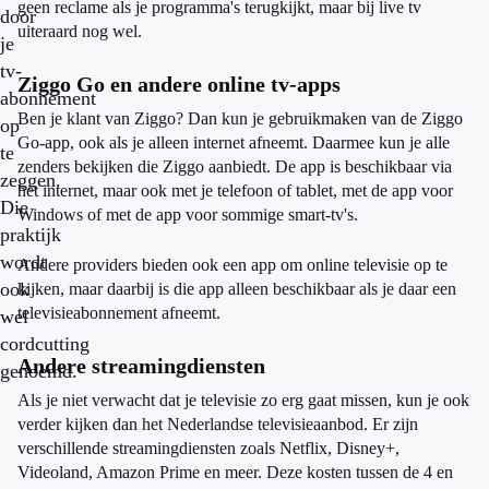
geen reclame als je programma's terugkijkt, maar bij live tv
door
uiteraard nog wel.
je
tv-
Ziggo Go en andere online tv-apps
abonnement
Ben je klant van Ziggo? Dan kun je gebruikmaken van de Ziggo
op
Go-app, ook als je alleen internet afneemt. Daarmee kun je alle
te
zenders bekijken die Ziggo aanbiedt. De app is beschikbaar via
zeggen.
het internet, maar ook met je telefoon of tablet, met de app voor
Die
Windows of met de app voor sommige smart-tv's.
praktijk
wordt
Andere providers bieden ook een app om online televisie op te
ook
kijken, maar daarbij is die app alleen beschikbaar als je daar een
televisieabonnement afneemt.
wel
cordcutting
Andere streamingdiensten
genoemd.
Als je niet verwacht dat je televisie zo erg gaat missen, kun je ook
verder kijken dan het Nederlandse televisieaanbod. Er zijn
verschillende streamingdiensten zoals Netflix, Disney+,
Videoland, Amazon Prime en meer. Deze kosten tussen de 4 en