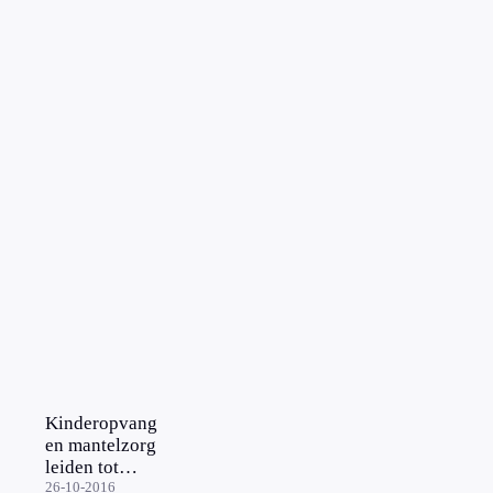
Kinderopvang
en mantelzorg
leiden tot
stress bij
26-10-2016