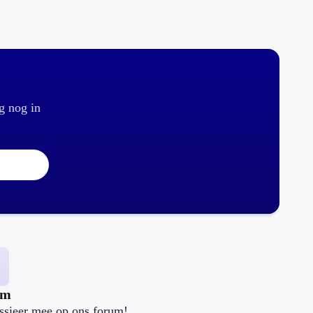
g nog in
um
ssieer mee op ons forum!