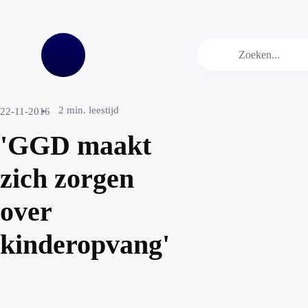
2
min. leestijd
22-11-2016
'GGD maakt
zich zorgen
over
kinderopvang'