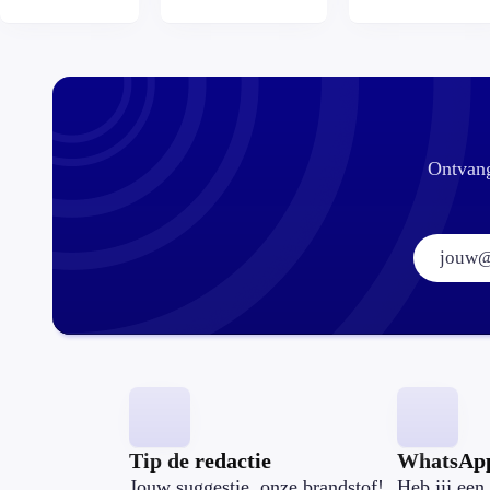
betalen?
op je
zomaar?
hypotheek?
Ontvang
Tip de redactie
WhatsAp
Jouw suggestie, onze brandstof!
Heb jij een 