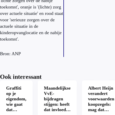
'lichte zorgen over de nabije
toekomst', oranje is '(lichte) zorg
over actuele situatie' en rood staat
voor 'serieuze zorgen over de
actuele situatie in de
kinderopvanglocatie en de nabije
toekomst'.
Bron: ANP
Ook interessant
Graffiti
Maandelijkse
Albert Heijn
op je
VvE-
verandert
eigendom,
bijdragen
voorwaarden
wie gaat
stijgen: heeft
koopzegels:
dat
dat invloed
mag dat