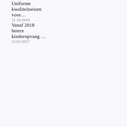
Uniforme
dagelijkse
kwaliteitseisen
baan
voor
kinderopvang
31-10-2016
Vanaf 2018
betere
kinderopvang en
peuterspeelzalen
22-02-2017