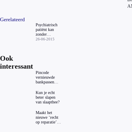
A
Gerelateerd
Psychiatrisch
patiënt kan
zonder
isoleercel
26-06-2015
Ook
interessant
Pincode
vernieuwde
bankpassen
zichtbaar in
ING-app: is dat
Kun je echt
wel veilig?
beter slapen
van slaapthee?
Maakt het
nieuwe ‘recht
op reparatie’
repareren ook
echt