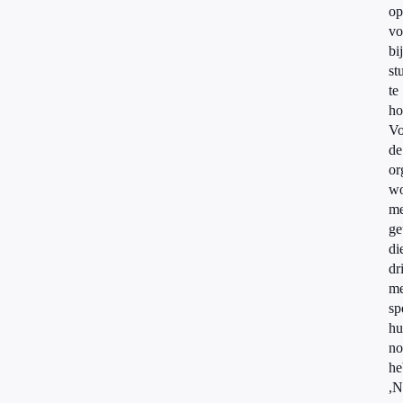
op
vo
bij
st
te
ho
Vo
de
or
wo
me
ge
di
dr
me
sp
hu
no
he
,N