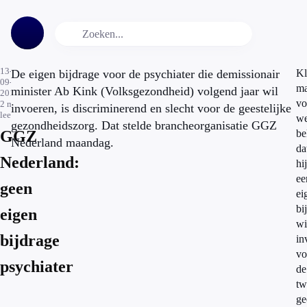
13-
De eigen bijdrage voor de psychiater die demissionair
Kl
09-
ma
minister Ab Kink (Volksgezondheid) volgend jaar wil
2010
vo
2
min.
invoeren, is discriminerend en slecht voor de geestelijke
leestijd
w
gezondheidszorg. Dat stelde brancheorganisatie GGZ
GGZ
be
Nederland maandag.
da
Nederland:
hij
ee
geen
ei
bi
eigen
wi
bijdrage
in
vo
psychiater
de
tw
ge