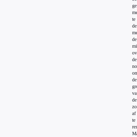
ge
m
te
de
me
de
mi
ov
de
no
o
de
gr
va
de
zo
af
te
re
M