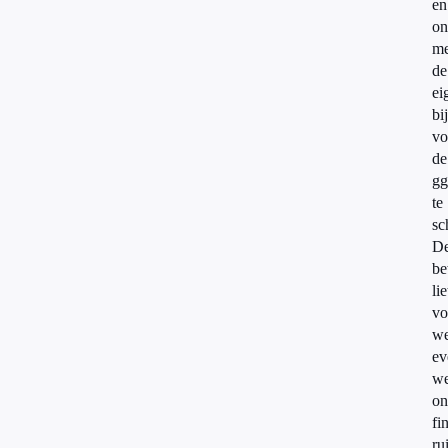
en
on
me
de
ei
bi
vo
de
gg
te
sc
D
be
lie
vo
w
ev
we
on
fi
ru