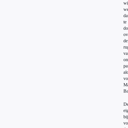
wi
we
da
te
do
ov
de
ru
va
on
pa
al
vo
Ma
Ba
D
ei
bi
vo