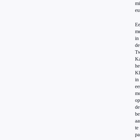
mi
eu
E
me
in
de
T
K
he
Kl
in
ee
mo
op
de
be
aa
te
pa