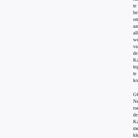
te
he
o
aa
al
we
va
de
K
te
te
ko
G
Ne
ro
de
Ka
me
kl