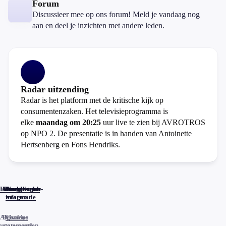
Forum
Discussieer mee op ons forum! Meld je vandaag nog
aan en deel je inzichten met andere leden.
Radar uitzending
Radar is het platform met de kritische kijk op
consumentenzaken. Het televisieprogramma is
elke
maandag om 20:25
uur live te zien bij AVROTROS
op NPO 2. De presentatie is in handen van Antoinette
Hertsenberg en Fons Hendriks.
Home
Actueel
Uitzendingen
Reacties
Programma-
Veelgestelde
informatie
vragen
Algemene
Privacy
Cookies
voorwaarden
statements