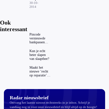
die
30-10-
kanker
2014
opspoort
Ook
interessant
Pincode
vernieuwde
bankpassen
zichtbaar in
ING-app: is dat
Kun je echt
wel veilig?
beter slapen
van slaapthee?
Maakt het
nieuwe ‘recht
op reparatie’
repareren ook
echt
aantrekkelijker?
Radar nieuwsbrief
Ontvang het laatste nieuws rechtstreeks in je inbox. Schrijf je
vandaag nog in voor onze nieuwsbrief en blijf altijd op de hoogte!