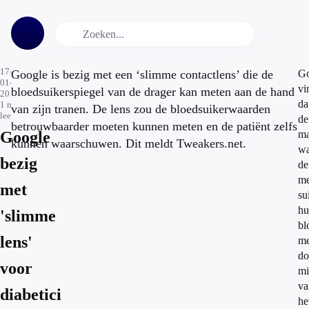
17-
Google is bezig met een ‘slimme contactlens’ die de
Go
01-
vi
bloedsuikerspiegel van de drager kan meten aan de hand
2014
da
1
min.
van zijn tranen. De lens zou de bloedsuikerwaarden
leestijd
de
betrouwbaarder moeten kunnen meten en de patiënt zelfs
Google
ma
kunnen waarschuwen. Dit meldt Tweakers.net.
wa
bezig
de
me
met
su
hu
'slimme
bl
lens'
me
do
voor
mi
va
diabetici
he