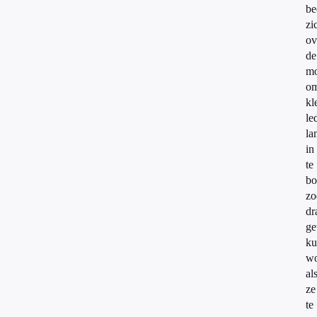
be
zi
ov
de
mo
o
kl
le
la
in
te
b
zo
dr
ge
ku
wo
al
ze
te