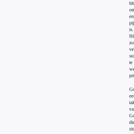
bl
om
en
pi
is.
Hi
zo
ve
su
te
we
pr
Go
ee
ta
va
Go
di
zi