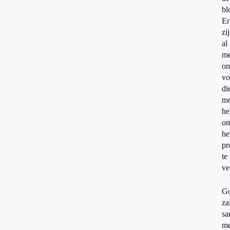
bl
Er
zi
al
me
on
vo
di
mo
he
o
he
pr
te
ve
Go
za
sa
me