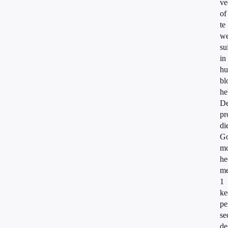
ve
of
te
we
su
in
hu
bl
he
D
pr
di
Go
mo
he
me
1
ke
pe
se
de