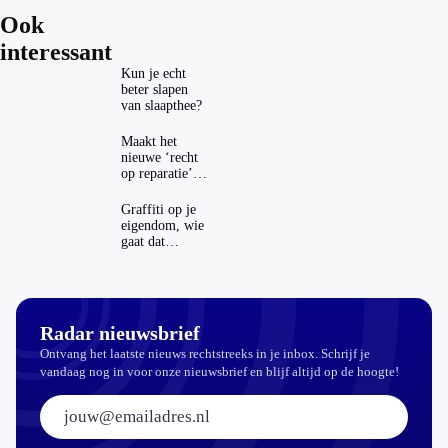
Ook
interessant
Kun je echt
beter slapen
van slaapthee?
Maakt het
nieuwe ‘recht
op reparatie’
repareren ook
echt
Graffiti op je
aantrekkelijker?
eigendom, wie
gaat dat
betalen?
Radar nieuwsbrief
Ontvang het laatste nieuws rechtstreeks in je inbox. Schrijf je
vandaag nog in voor onze nieuwsbrief en blijf altijd op de hoogte!
E-mailadres: