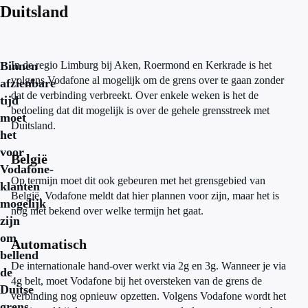
Duitsland
Binnen
In de regio Limburg bij Aken, Roermond en Kerkrade is het
volgens Vodafone al mogelijk om de grens over te gaan zonder
afzienbare
dat de verbinding verbreekt. Over enkele weken is het de
tijd
bedoeling dat dit mogelijk is over de gehele grensstreek met
moet
Duitsland.
het
voor
België
Vodafone-
Op termijn moet dit ook gebeuren met het grensgebied van
klanten
België. Vodafone meldt dat hier plannen voor zijn, maar het is
mogelijk
nog niet bekend over welke termijn het gaat.
zijn
om
Automatisch
bellend
De internationale hand-over werkt via 2g en 3g. Wanneer je via
de
4g belt, moet Vodafone bij het oversteken van de grens de
Duitse
verbinding nog opnieuw opzetten. Volgens Vodafone wordt het
grens