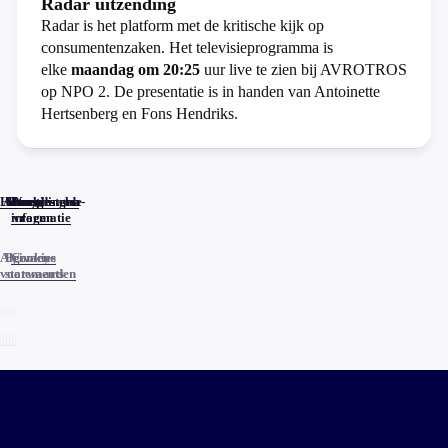
Radar uitzending
Radar is het platform met de kritische kijk op
consumentenzaken. Het televisieprogramma is
elke
maandag om 20:25
uur live te zien bij AVROTROS
op NPO 2. De presentatie is in handen van Antoinette
Hertsenberg en Fons Hendriks.
Home
Actueel
Uitzendingen
Reacties
Programma-
Veelgestelde
informatie
vragen
Algemene
Privacy
Cookies
voorwaarden
statements