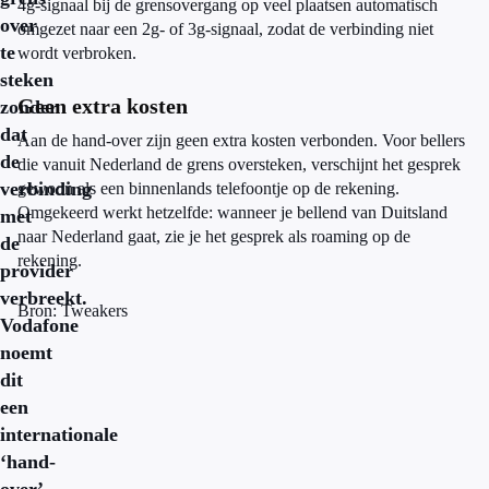
4g-signaal bij de grensovergang op veel plaatsen automatisch
over
omgezet naar een 2g- of 3g-signaal, zodat de verbinding niet
te
wordt verbroken.
steken
Geen extra kosten
zonder
dat
Aan de hand-over zijn geen extra kosten verbonden. Voor bellers
de
die vanuit Nederland de grens oversteken, verschijnt het gesprek
verbinding
gewoon als een binnenlands telefoontje op de rekening.
Omgekeerd werkt hetzelfde: wanneer je bellend van Duitsland
met
naar Nederland gaat, zie je het gesprek als roaming op de
de
rekening.
provider
verbreekt.
Bron: Tweakers
Vodafone
noemt
dit
een
internationale
‘hand-