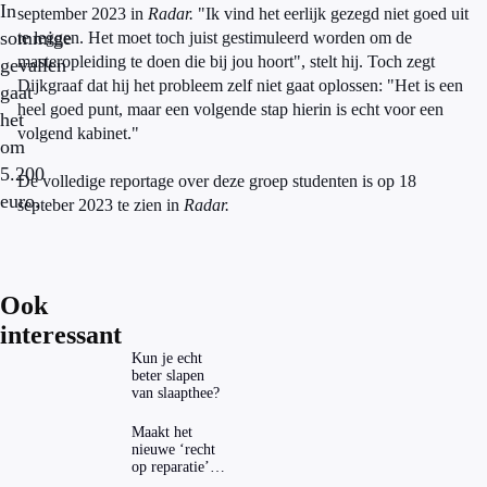
In
september 2023 in
Radar.
"Ik vind het eerlijk gezegd niet goed uit
sommige
te leggen. Het moet toch juist gestimuleerd worden om de
masteropleiding te doen die bij jou hoort", stelt hij. Toch zegt
gevallen
Dijkgraaf dat hij het probleem zelf niet gaat oplossen: "Het is een
gaat
heel goed punt, maar een volgende stap hierin is echt voor een
het
volgend kabinet."
om
5.200
De volledige reportage over deze groep studenten is op 18
euro.
septeber 2023 te zien in
Radar.
Ook
interessant
Kun je echt
beter slapen
van slaapthee?
Maakt het
nieuwe ‘recht
op reparatie’
repareren ook