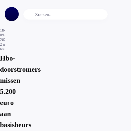
18-
09-
2023
2
min.
leestijd
Hbo-
doorstromers
missen
5.200
euro
aan
basisbeurs