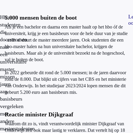
L
Hbo-
5.000 mensen buiten de boot
o
studenten
Als je een bachelor en daarna een master haalt op het hbo óf de
die
universiteit, krijg je een basisbeurs voor de hele duur van je studie
doorstromen
- zelfs al duurt de master meerdere jaren. Ook studenten die een
naar
hbo-master halen na hun universitaire bachelor, krijgen de
basisbeurs. Maar als je de universiteit bezoekt na de hogeschool,
een
val je buiten de boot.
universitaire
master,
In 2022 gebeurde dit rond de 5.000 mensen; in de jaren daarvoor
missen
rond de 8.000. Dat blijkt uit cijfers van het CBS en het ministerie
jaren
van Onderwijs. In het studiejaar 2023/2024 lopen mensen die dit
aan
gebeurt 5.200 euro aan basisbeurs mis.
basisbeurs
vergeleken
met
Reactie minister Dijkgraaf
andere
Waarom dit zo is, vindt verantwoordelijk minister Dijkgraaf van
masterstudenten.
Onderwijs zelf ook maar lastig te verklaren. Dat vertelt hij op 18