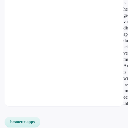
is
he
ge
va
di
ap
du
iet
ve
ma
An
is
we
be
me
ee
in
besmette apps