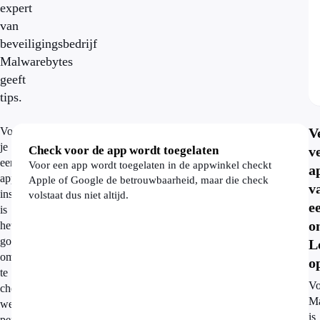
expert
van
beveiligingsbedrijf
Malwarebytes
geeft
tips.
Voor
V
je
Check voor de app wordt toegelaten
v
een
Voor een app wordt toegelaten in de appwinkel checkt
a
app
Apple of Google de betrouwbaarheid, maar die check
v
installeert
volstaat dus niet altijd.
e
is
o
het
goed
L
om
o
te
Vo
checken
Ma
welke
is
permissies