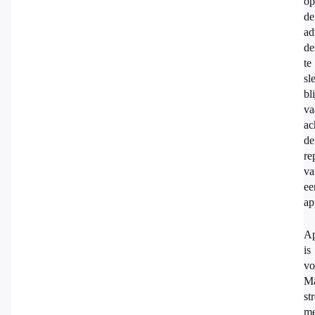
op
de
ad
de
te
sl
bli
va
ac
de
re
va
ee
ap
Ap
is
vo
Ma
st
me