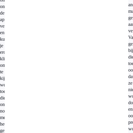
an
onder
ma
de
ge
app
aa
vermeld,
ve
en
Va
kun
ge
je
bij
erop
di
klikken
to
om
oo
te
da
kijken
ze
welke
ni
toepassingen
wo
die
do
ontwikkelaar
en
nog
oo
meer
pr
heeft
wo
gemaakt).