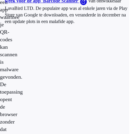
week voor de app 'Barcode Scanner'
van ontwikkelaar
een
LavaBird LTD. De populaire app was al enkele jaren via de Play
app
Store van Google te downloaden, en veranderde in december na
waarmee
een update plots in een malafide app.
je
QR-
codes
kan
scannen
is
malware
gevonden.
De
toepassing
opent
de
browser
zonder
dat