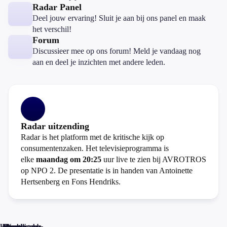
Radar Panel
Deel jouw ervaring! Sluit je aan bij ons panel en maak
het verschil!
Forum
Discussieer mee op ons forum! Meld je vandaag nog
aan en deel je inzichten met andere leden.
Radar uitzending
Radar is het platform met de kritische kijk op
consumentenzaken. Het televisieprogramma is
elke
maandag om 20:25
uur live te zien bij AVROTROS
op NPO 2. De presentatie is in handen van Antoinette
Hertsenberg en Fons Hendriks.
Home
Actueel
Uitzendingen
Reacties
Programma-
Veelgestelde