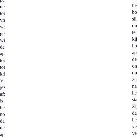
he
de
bo
toepassing
sl
vraagt:
o
welke
te
gegevens
ki
wil
ho
de
ap
app
de
toegang
on
toe
op
krijgen?
zi
Vraag
n
jezelf
he
af:
st
is
Zi
het
da
nodig
he
dat
ve
de
ve
app