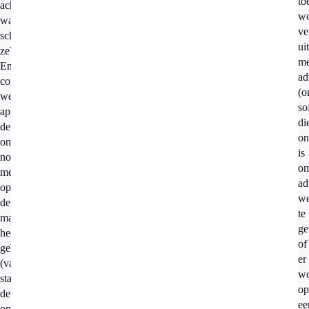
to
achtergelaten:
wo
wat
ve
schrijven
ui
ze?
me
En
ad
controleer
(o
welke
so
apps
di
de
on
ontwikkelaar
is
nog
o
meer
ad
op
we
de
te
markt
ge
heeft
of
gebracht
er
(vaak
wo
staat
op
de
ee
ontwikkelaar