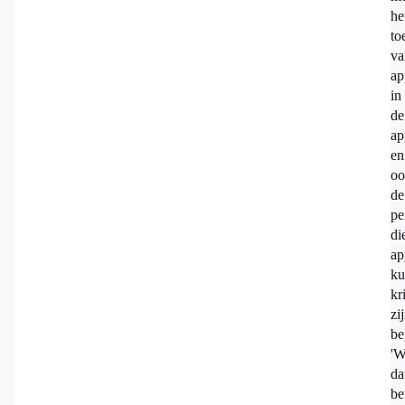
he
to
va
ap
in
de
ap
en
oo
de
pe
di
ap
ku
kr
zi
be
'W
da
be