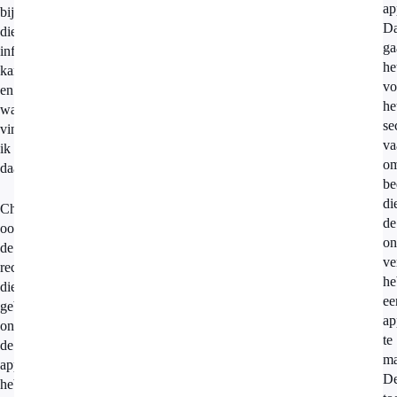
ap
bij
D
die
ga
informatie
he
kan,
vo
en
he
wat
se
vind
va
ik
o
daarvan?
be
di
Check
de
ook
on
de
ve
recensies
he
die
ee
gebruikers
ap
onder
te
de
ma
app
D
hebben