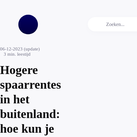
06-12-2023 (update)
3
min. leestijd
Hogere
spaarrentes
in het
buitenland:
hoe kun je