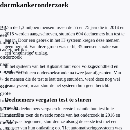
darmkankeronderzoek
Bij
Van de 1,3 miljoen mensen tussen de 55 en 75 jaar die in 2014 en
2015 werden aangeschreven, stuurden 604 deelnemers hun test te
een
laat in. Door een gebrek in het IT-systeem kregen deze mensen
landelijk
geen bericht. Van deze groep was er bij 35 mensen sprake van
tweejaarlijks
een 'ongunstige' uitslag.
onderzoek
naar
In het systeem van het Rijksinstituut voor Volksgezondheid en
darmkanker
Milieu wordt een onderzoeksronde na twee jaar afgesloten. Van
is
de mensen die de test te laat terug stuurden, werd deze nog wel
een
geanalyseerd, maar stuurde het systeem hun geen bericht.
grote
Deelnemers vergaten test te sturen
fout
gemaakt.
De 604 deelnemers vergaten in eerste instantie hun test in te
Honderden
sturen. Pas toen de tweede ronde van het onderzoek in 2016 en
2017 was begonnen, stuurden ze alsnog de eerste test met een
mensen
monster van hun ontlasting op. 'Het automatiseringssysteem was
kregen