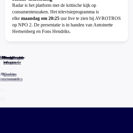
Radar is het platform met de kritische kijk op
consumentenzaken. Het televisieprogramma is
elke
maandag om 20:25
uur live te zien bij AVROTROS
op NPO 2. De presentatie is in handen van Antoinette
Hertsenberg en Fons Hendriks.
Home
Actueel
Uitzendingen
Reacties
Programma-
Veelgestelde
informatie
vragen
Algemene
Privacy
Cookies
voorwaarden
statements