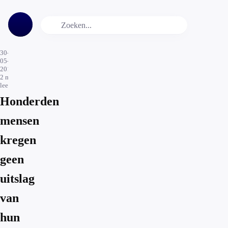
30-
05-
2018
2
min.
leestijd
Honderden
mensen
kregen
geen
uitslag
van
hun