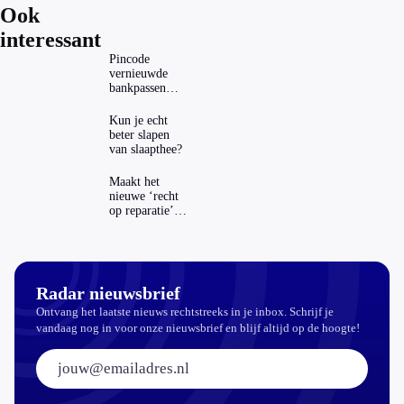
Ook
interessant
Pincode
vernieuwde
bankpassen
zichtbaar in
ING-app: is dat
Kun je echt
wel veilig?
beter slapen
van slaapthee?
Maakt het
nieuwe ‘recht
op reparatie’
repareren ook
echt
aantrekkelijker?
Radar nieuwsbrief
Ontvang het laatste nieuws rechtstreeks in je inbox. Schrijf je
vandaag nog in voor onze nieuwsbrief en blijf altijd op de hoogte!
E-mailadres: