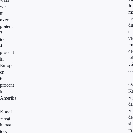
waar
Je
we
mo
nu
he
over
du
praten;
ei
3
ve
tot
me
4
de
procent
pr
in
vó
Europa
co
en
6
O
procent
Kn
in
ze
Amerika.'
da
ze
Knoef
de
voegt
si
hieraan
in
toe: