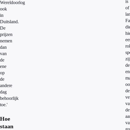
is
Wereldoorlog
of
ook
la
in
Fa
Duitsland.
di
De
hi
prijzen
ee
nemen
ro
dan
sp
van
zi
de
de
ene
en
op
ma
de
oo
andere
de
dag
ve
behoorlijk
va
toe.'
de
aa
Hoe
va
staan
go