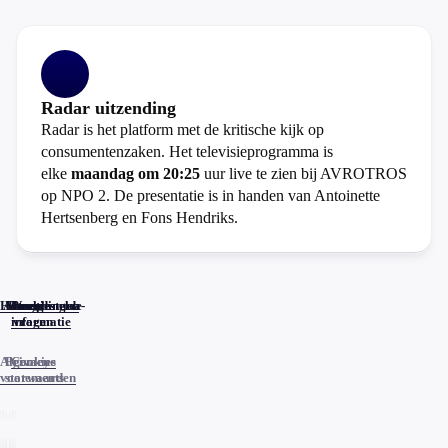
Radar uitzending
Radar is het platform met de kritische kijk op
consumentenzaken. Het televisieprogramma is
elke
maandag om 20:25
uur live te zien bij AVROTROS
op NPO 2. De presentatie is in handen van Antoinette
Hertsenberg en Fons Hendriks.
Home
Actueel
Uitzendingen
Reacties
Programma-
Veelgestelde
informatie
vragen
Algemene
Privacy
Cookies
voorwaarden
statements