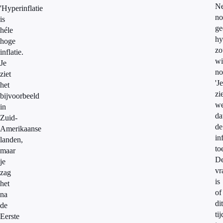
Ne
'Hyperinflatie
no
is
ge
héle
hy
hoge
zo
inflatie.
wi
Je
no
ziet
'Je
het
zi
bijvoorbeeld
we
in
da
Zuid-
de
Amerikaanse
in
landen,
to
maar
D
je
vr
zag
is
het
of
na
dit
de
tij
Eerste