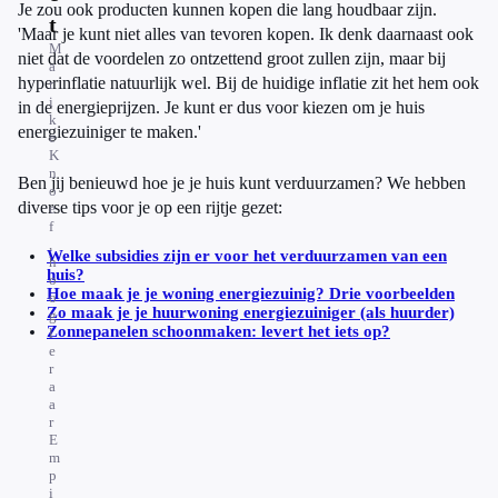
Je zou ook producten kunnen kopen die lang houdbaar zijn.
t
'Maar je kunt niet alles van tevoren kopen. Ik denk daarnaast ook
M
niet dat de voordelen zo ontzettend groot zullen zijn, maar bij
a
hyperinflatie natuurlijk wel. Bij de huidige inflatie zit het hem ook
r
i
in de energieprijzen. Je kunt er dus voor kiezen om je huis
k
energiezuiniger te maken.'
e
K
n
Ben jij benieuwd hoe je je huis kunt verduurzamen? We hebben
o
diverse tips voor je op een rijtje gezet:
e
f
,
Welke subsidies zijn er voor het verduurzamen van een
h
huis?
o
Hoe maak je je woning energiezuinig? Drie voorbeelden
o
Zo maak je je huurwoning energiezuiniger (als huurder)
g
Zonnepanelen schoonmaken: levert het iets op?
l
e
r
a
a
r
E
m
p
i