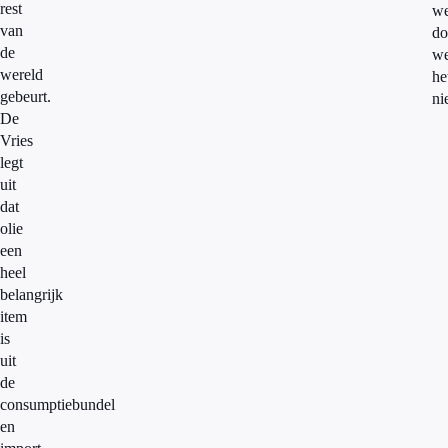
rest
we
van
do
de
w
wereld
he
gebeurt.
nie
De
Vries
legt
uit
dat
olie
een
heel
belangrijk
item
is
uit
de
consumptiebundel
en