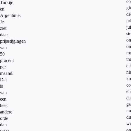
co
Turkije
gi
en
de
Argentinië.
pr
Je
jui
ziet
st
daar
om
prijsstijgingen
om
van
me
50
th
procent
en
per
ni
maand.
ko
Dat
co
is
en
van
da
een
ga
heel
nu
andere
du
orde
we
dan
om