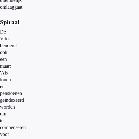
uiteindelijk
omlaaggaat.'
Spiraal
De
Vries
benoemt
ook
een
maar:
'Als
lonen
en
pensioenen
geïndexeerd
worden
om
te
compenseren
voor