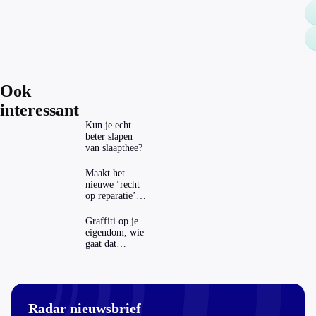
Ook
interessant
Kun je echt
beter slapen
van slaapthee?
Maakt het
nieuwe ‘recht
op reparatie’
repareren ook
echt
Graffiti op je
aantrekkelijker?
eigendom, wie
gaat dat
betalen?
Radar nieuwsbrief