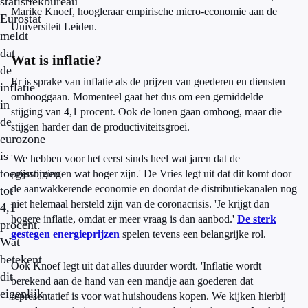
statistiekbureau
Marike Knoef, hoogleraar empirische micro-economie aan de
Eurostat
Universiteit Leiden.
meldt
dat
Wat is inflatie?
de
Er is sprake van inflatie als de prijzen van goederen en diensten
inflatie
omhooggaan. Momenteel gaat het dus om een gemiddelde
in
stijging van 4,1 procent. Ook de lonen gaan omhoog, maar die
de
stijgen harder dan de productiviteitsgroei.
eurozone
is
'We hebben voor het eerst sinds heel wat jaren dat de
toegenomen
prijsstijgingen wat hoger zijn.' De Vries legt uit dat dit komt door
de aanwakkerende economie en doordat de distributiekanalen nog
tot
niet helemaal hersteld zijn van de coronacrisis. 'Je krijgt dan
4,1
hogere inflatie, omdat er meer vraag is dan aanbod.'
De sterk
procent.
gestegen energieprijzen
spelen tevens een belangrijke rol.
Wat
betekent
Ook Knoef legt uit dat alles duurder wordt. 'Inflatie wordt
dit
berekend aan de hand van een mandje aan goederen dat
eigenlijk
representatief is voor wat huishoudens kopen. We kijken hierbij