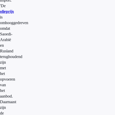
import.
'De
olieprijs
is
omhooggedreven
omdat
Saoedi-
Arabië
en
Rusland
terughoudend
zijn
met
het
opvoeren
van
het
aanbod.
Daarnaast
zijn
de