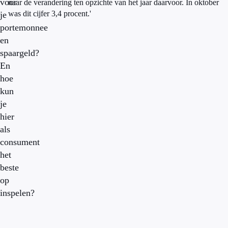
voor
naar de verandering ten opzichte van het jaar daarvoor. In oktober
was dit cijfer 3,4 procent.'
je
portemonnee
en
spaargeld?
En
hoe
kun
je
hier
als
consument
het
beste
op
inspelen?