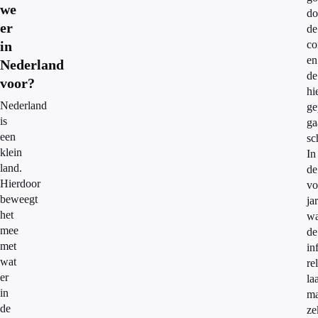
we
do
er
de
in
co
en
Nederland
de
voor?
hi
Nederland
ge
is
ga
een
sc
klein
In
land.
de
Hierdoor
vo
beweegt
ja
het
w
mee
de
met
in
wat
re
er
la
in
ma
de
ze