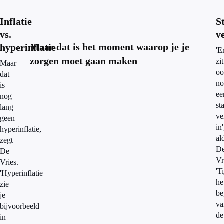
Inflatie
S
vs.
v
Maar dat is het moment waarop je je
hyperinflatie
'E
zorgen moet gaan maken
zit
Maar
oo
dat
no
is
ee
nog
st
lang
ve
geen
in'
hyperinflatie,
al
zegt
D
De
Vr
Vries.
'T
'Hyperinflatie
he
zie
be
je
va
bijvoorbeeld
de
in