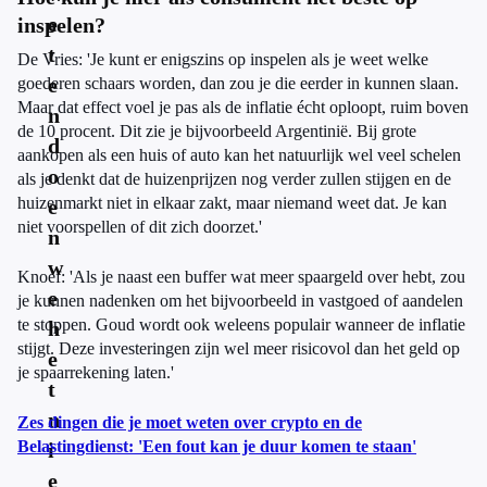
e
inspelen?
t
De Vries: 'Je kunt er enigszins op inspelen als je weet welke
e
goederen schaars worden, dan zou je die eerder in kunnen slaan.
Maar dat effect voel je pas als de inflatie écht oploopt, ruim boven
n
de 10 procent. Dit zie je bijvoorbeeld Argentinië. Bij grote
d
aankopen als een huis of auto kan het natuurlijk wel veel schelen
o
als je denkt dat de huizenprijzen nog verder zullen stijgen en de
huizenmarkt niet in elkaar zakt, maar niemand weet dat. Je kan
e
niet voorspellen of dit zich doorzet.'
n
w
Knoef: 'Als je naast een buffer wat meer spaargeld over hebt, zou
e
je kunnen nadenken om het bijvoorbeeld in vastgoed of aandelen
te stoppen. Goud wordt ook weleens populair wanneer de inflatie
h
stijgt. Deze investeringen zijn wel meer risicovol dan het geld op
e
je spaarrekening laten.'
t
n
Zes dingen die je moet weten over crypto en de
Belastingdienst: 'Een fout kan je duur komen te staan'
i
e