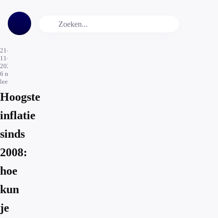
21-
11-
2021
6
min.
leestijd
Hoogste
inflatie
sinds
2008:
hoe
kun
je