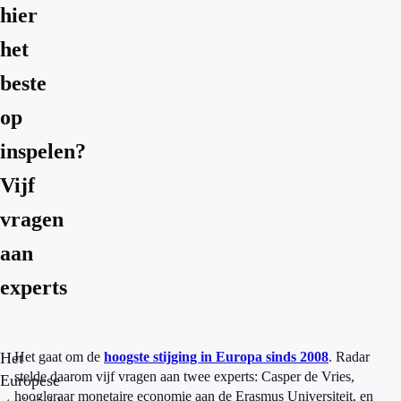
hier
het
beste
op
inspelen?
Vijf
vragen
aan
experts
Het
Het gaat om de
hoogste stijging in Europa sinds 2008
. Radar
stelde daarom vijf vragen aan twee experts: Casper de Vries,
Europese
hoogleraar monetaire economie aan de Erasmus Universiteit, en