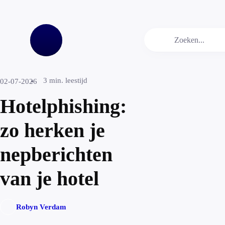
3
min. leestijd
02-07-2026
Hotelphishing:
zo herken je
nepberichten
van je hotel
Robyn Verdam