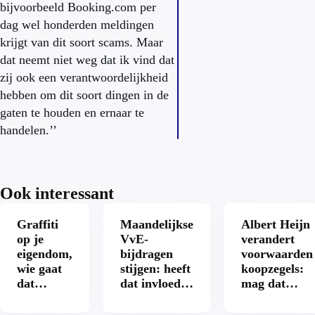
bijvoorbeeld Booking.com per
dag wel honderden meldingen
krijgt van dit soort scams. Maar
dat neemt niet weg dat ik vind dat
zij ook een verantwoordelijkheid
hebben om dit soort dingen in de
gaten te houden en ernaar te
handelen.’’
Ook interessant
Graffiti
Maandelijkse
Albert Heijn
op je
VvE-
verandert
eigendom,
bijdragen
voorwaarden
wie gaat
stijgen: heeft
koopzegels:
dat
dat invloed
mag dat
betalen?
op je
zomaar?
hypotheek?