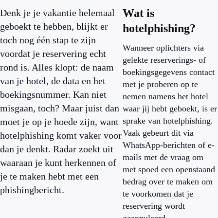
Wat is
Denk je je vakantie helemaal
geboekt te hebben, blijkt er
hotelphishing?
toch nog één stap te zijn
Wanneer oplichters via
voordat je reservering echt
gelekte reserverings- of
rond is. Alles klopt: de naam
boekingsgegevens contact
van je hotel, de data en het
met je proberen op te
boekingsnummer. Kan niet
nemen namens het hotel
misgaan, toch? Maar juist dan
waar jij hebt geboekt, is er
sprake van hotelphishing.
moet je op je hoede zijn, want
Vaak gebeurt dit via
hotelphishing komt vaker voor
WhatsApp-berichten of e-
dan je denkt. Radar zoekt uit
mails met de vraag om
waaraan je kunt herkennen of
met spoed een openstaand
je te maken hebt met een
bedrag over te maken om
phishingbericht.
te voorkomen dat je
reservering wordt