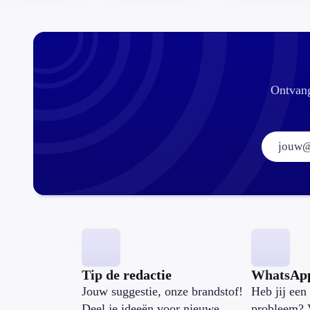
Ontvang
Tip de redactie
WhatsAp
Jouw suggestie, onze brandstof!
Heb jij een 
Deel je ideeën voor nieuwe
probleem? 