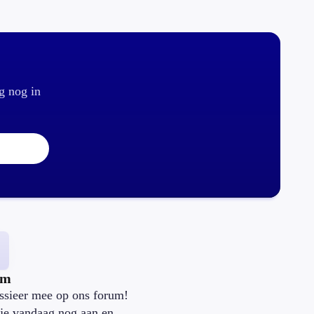
g nog in
um
ssieer mee op ons forum!
je vandaag nog aan en