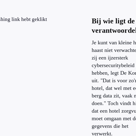
shing link hebt geklikt
Bij wie ligt de
verantwoordel
Je kunt van kleine h
haast niet verwacht
zij een ijzersterk
cybersecuritybeleid
hebben, legt De Ko
uit. "Dat is voor zo'
hotel, dat wel met 
berg data zit, vaak n
doen." Toch vindt h
dat een hotel zorgv
moet omgaan met d
gegevens die het
verwerkt.