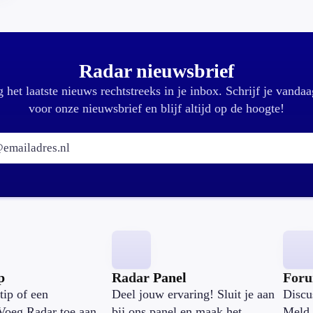
Radar nieuwsbrief
 het laatste nieuws rechtstreeks in je inbox. Schrijf je vandaa
voor onze nieuwsbrief en blijf altijd op de hoogte!
E-mailadres:
p
Radar Panel
For
tip of een
Deel jouw ervaring! Sluit je aan
Discu
Voeg Radar toe aan
bij ons panel en maak het
Meld 