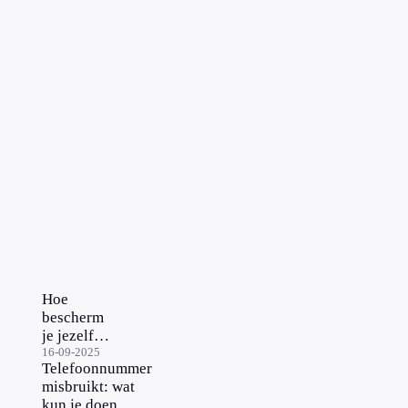
Hoe
bescherm
je jezelf
tegen
16-09-2025
Telefoonnummer
online
misbruikt: wat
oplichting?
kun je doen