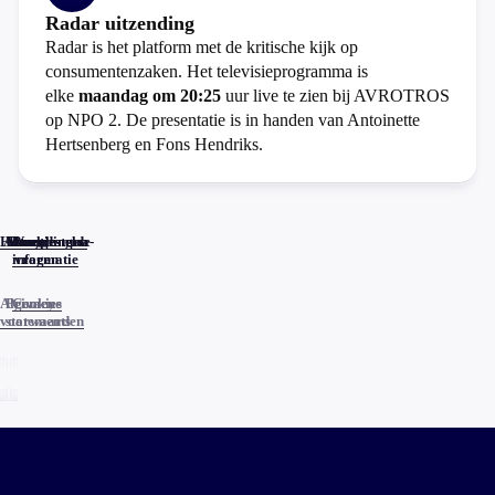
Radar uitzending
Radar is het platform met de kritische kijk op
consumentenzaken. Het televisieprogramma is
elke
maandag om 20:25
uur live te zien bij AVROTROS
op NPO 2. De presentatie is in handen van Antoinette
Hertsenberg en Fons Hendriks.
Home
Actueel
Uitzendingen
Reacties
Programma-
Veelgestelde
informatie
vragen
Algemene
Privacy
Cookies
voorwaarden
statements