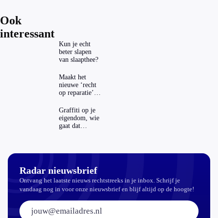
Ook
interessant
Kun je echt
beter slapen
van slaapthee?
Maakt het
nieuwe ‘recht
op reparatie’
repareren ook
echt
Graffiti op je
aantrekkelijker?
eigendom, wie
gaat dat
betalen?
Radar nieuwsbrief
Ontvang het laatste nieuws rechtstreeks in je inbox. Schrijf je
vandaag nog in voor onze nieuwsbrief en blijf altijd op de hoogte!
E-mailadres: