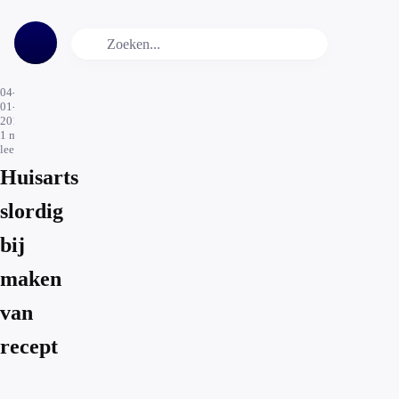
04-
01-
2016
1
min.
leestijd
Huisarts
slordig
bij
maken
van
recept