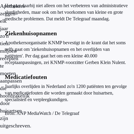
Apothekers
Het gaat daarbij niet alleen om het verbeteren van administratieve
slordigheden, maar ook om het voorkomen van kleine en grote
zeggen
medische problemen. Dat meldt De Telegraaf maandag.
elk
jaar
Ziekenhuisopnamen
zo'n
Apothekersorganisatie KNMP bevestigt in de krant dat het soms
tien
zelfs gaat om 'ziekenhuisopnamen en het overlijden van
miljoen
patiënten'. Per dag gaat het om een kleine 40.000
recepten
receptaanpassingen, zei KNMP-voorzitter Gerben Klein Nulent.
te
moeten
Medicatiefouten
aanpassen
Jaarlijks overlijden in Nederland zo'n 1200 patiënten ten gevolge
die
van medicatiefouten die worden gemaakt door huisartsen,
hoofdzakelijk
specialisten en verpleegkundigen.
door
huisartsen
Bron: ANP MediaWatch / De Telegraaf
zijn
uitgeschreven.