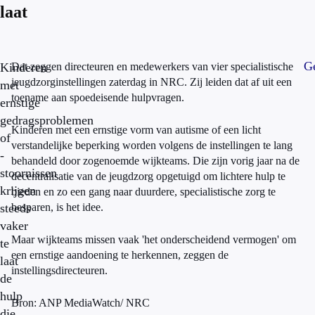
laat
Ge
Kinderen
Dat zeggen directeuren en medewerkers van vier specialistische
jeugdzorginstellingen zaterdag in NRC. Zij leiden dat af uit een
met
toename aan spoedeisende hulpvragen.
ernstige
gedragsproblemen
Kinderen met een ernstige vorm van autisme of een licht
of
verstandelijke beperking worden volgens de instellingen te lang
-
behandeld door zogenoemde wijkteams. Die zijn vorig jaar na de
stoornissen
decentralisatie van de jeugdzorg opgetuigd om lichtere hulp te
krijgen
bieden en zo een gang naar duurdere, specialistische zorg te
steeds
besparen, is het idee.
vaker
Maar wijkteams missen vaak 'het onderscheidend vermogen' om
te
een ernstige aandoening te herkennen, zeggen de
laat
instellingsdirecteuren.
de
hulp
Bron: ANP MediaWatch/ NRC
die