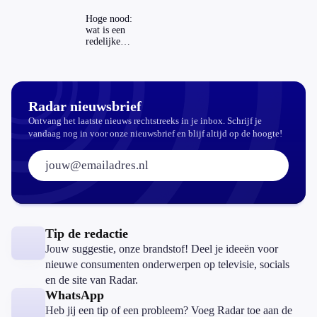
koopzegels:
mag dat
Hoge nood:
zomaar?
wat is een
redelijke
prijs voor
een openbaar
toilet?
Radar nieuwsbrief
Ontvang het laatste nieuws rechtstreeks in je inbox. Schrijf je
vandaag nog in voor onze nieuwsbrief en blijf altijd op de hoogte!
E-mailadres:
Tip de redactie
Jouw suggestie, onze brandstof! Deel je ideeën voor
nieuwe consumenten onderwerpen op televisie, socials
en de site van Radar.
WhatsApp
Heb jij een tip of een probleem? Voeg Radar toe aan de