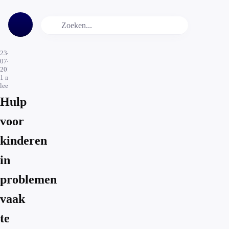
23-
07-
2016
1
min.
leestijd
Hulp
voor
kinderen
in
problemen
vaak
te