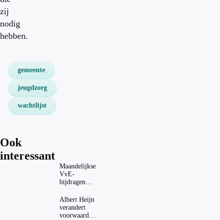
zij
nodig
hebben.
gemeente
jeugdzorg
wachtlijst
Ook
interessant
Maandelijkse
VvE-
bijdragen
stijgen: heeft
dat invloed
Albert Heijn
op je
verandert
hypotheek?
voorwaarden