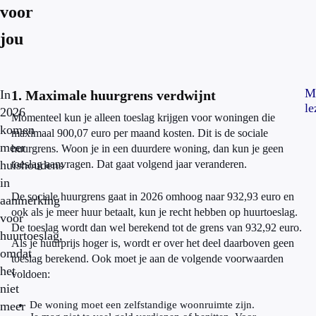
voor
jou
M
In
1. Maximale huurgrens verdwijnt
le
2026
Momenteel kun je alleen toeslag krijgen voor woningen die
komen
maximaal 900,07 euro per maand kosten. Dit is de sociale
meer
huurgrens. Woon je in een duurdere woning, dan kun je geen
huishoudens
toeslag aanvragen. Dat gaat volgend jaar veranderen.
in
De sociale huurgrens gaat in 2026 omhoog naar 932,93 euro en
aanmerking
ook als je meer huur betaalt, kun je recht hebben op huurtoeslag.
voor
De toeslag wordt dan wel berekend tot de grens van 932,92 euro.
huurtoeslag,
Als je huurprijs hoger is, wordt er over het deel daarboven geen
omdat
toeslag berekend. Ook moet je aan de volgende voorwaarden
het
voldoen:
niet
meer
De woning moet een zelfstandige woonruimte zijn.