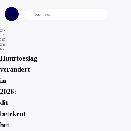
27-
12-
2025
2
min.
leestijd
Huurtoeslag
verandert
in
2026:
dit
betekent
het