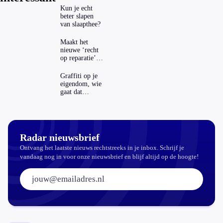
Kun je echt
beter slapen
van slaapthee?
Maakt het
nieuwe ‘recht
op reparatie’
repareren ook
echt
Graffiti op je
aantrekkelijker?
eigendom, wie
gaat dat
betalen?
Radar nieuwsbrief
Ontvang het laatste nieuws rechtstreeks in je inbox. Schrijf je
vandaag nog in voor onze nieuwsbrief en blijf altijd op de hoogte!
E-mailadres: