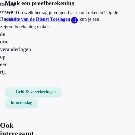
Maak een proefberekening
toeslag
rekenen?
Weten op welk bedrag jij volgend jaar kunt rekenen? Op de
Radar
website van de Dienst Toeslagen
kun je een
zet
proefberekening maken.
de
drie
veranderingen
op
een
rij.
Geld & verzekeringen
huurtoeslag
Ook
interessant