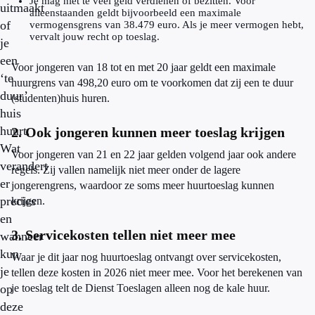
Je mag niet te veel geld verdienen of bezitten. Voor
uitmaakt
alleenstaanden geldt bijvoorbeeld een maximale
of
vermogensgrens van 38.479 euro. Als je meer vermogen hebt,
vervalt jouw recht op toeslag.
je
een
Voor jongeren van 18 tot en met 20 jaar geldt een maximale
‘te
huurgrens van 498,20 euro om te voorkomen dat zij een te duur
duur’
(studenten)huis huren.
huis
huurt.
2. Ook jongeren kunnen meer toeslag krijgen
Wat
Voor jongeren van 21 en 22 jaar gelden volgend jaar ook andere
verandert
regels. Zij vallen namelijk niet meer onder de lagere
er
jongerengrens, waardoor ze soms meer huurtoeslag kunnen
precies
krijgen.
en
3. Servicekosten tellen niet meer mee
wanneer
kun
Waar je dit jaar nog huurtoeslag ontvangt over servicekosten,
je
tellen deze kosten in 2026 niet meer mee. Voor het berekenen van
op
je toeslag telt de Dienst Toeslagen alleen nog de kale huur.
deze