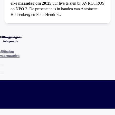
elke
maandag om 20:25
uur live te zien bij AVROTROS
op NPO 2. De presentatie is in handen van Antoinette
Hertsenberg en Fons Hendriks.
Home
Actueel
Uitzendingen
Reacties
Programma-
Veelgestelde
informatie
vragen
Algemene
Privacy
Cookies
voorwaarden
statements