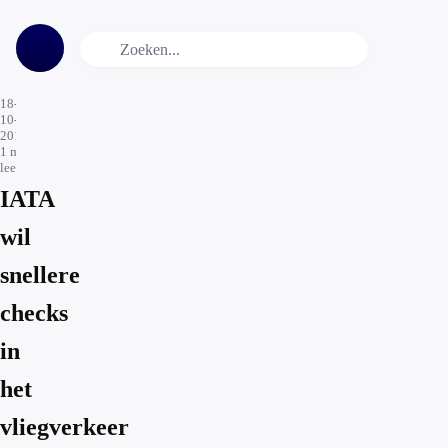
18-
10-
2016
1
min.
leestijd
IATA
wil
snellere
checks
in
het
vliegverkeer