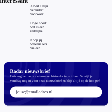
interessant
Albert Heijn
verandert
voorwaarden
koopzegels:
mag dat
Hoge nood:
zomaar?
wat is een
redelijke
prijs voor
een
Koop jij
openbaar
weleens iets
toilet?
via een
advertentie
op sociale
media?
Radar nieuwsbrief
Ontvang het laatste nieuws rechtstreeks in je inbox. Schrijf je
vandaag nog in voor onze nieuwsbrief en blijf altijd op de hoogte!
E-mailadres: