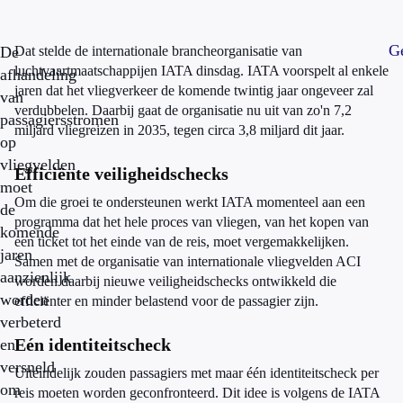
Ge
De
Dat stelde de internationale brancheorganisatie van
luchtvaartmaatschappijen IATA dinsdag. IATA voorspelt al enkele
afhandeling
jaren dat het vliegverkeer de komende twintig jaar ongeveer zal
van
verdubbelen. Daarbij gaat de organisatie nu uit van zo'n 7,2
passagiersstromen
miljard vliegreizen in 2035, tegen circa 3,8 miljard dit jaar.
op
vliegvelden
Efficiënte veiligheidschecks
moet
Om die groei te ondersteunen werkt IATA momenteel aan een
de
programma dat het hele proces van vliegen, van het kopen van
komende
een ticket tot het einde van de reis, moet vergemakkelijken.
jaren
Samen met de organisatie van internationale vliegvelden ACI
aanzienlijk
worden daarbij nieuwe veiligheidschecks ontwikkeld die
worden
efficiënter en minder belastend voor de passagier zijn.
verbeterd
Eén identiteitscheck
en
versneld
Uiteindelijk zouden passagiers met maar één identiteitscheck per
om
reis moeten worden geconfronteerd. Dit idee is volgens de IATA