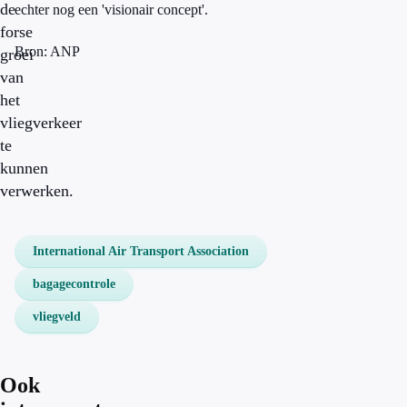
de
echter nog een 'visionair concept'.
forse
Bron: ANP
groei
van
het
vliegverkeer
te
kunnen
verwerken.
International Air Transport Association
bagagecontrole
vliegveld
Ook