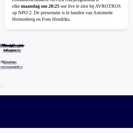
elke
maandag om 20:25
uur live te zien bij AVROTROS
op NPO 2. De presentatie is in handen van Antoinette
Hertsenberg en Fons Hendriks.
Home
Actueel
Uitzendingen
Reacties
Programma-
Veelgestelde
informatie
vragen
Algemene
Privacy
Cookies
voorwaarden
statements