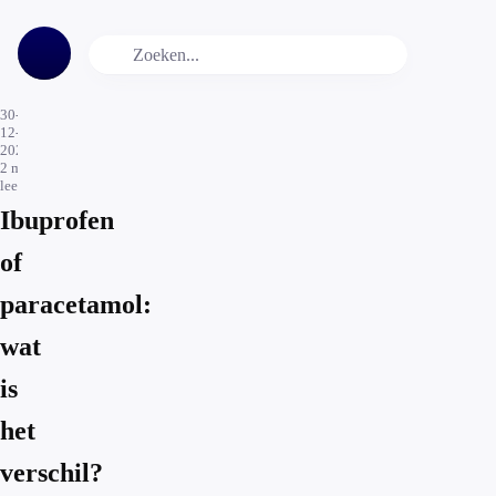
30-
12-
2022
2
min.
leestijd
Ibuprofen
of
paracetamol:
wat
is
het
verschil?