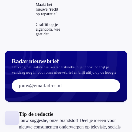
Maakt het
nieuwe ‘recht
op reparatie’
repareren ook
echt
Graffiti op je
aantrekkelijker?
eigendom, wie
gaat dat
betalen?
Radar nieuwsbrief
Ontvang het laatste nieuws rechtstreeks in je inbox. Schrijf je
vandaag nog in voor onze nieuwsbrief en blijf altijd op de hoogte!
E-mailadres:
Tip de redactie
Jouw suggestie, onze brandstof! Deel je ideeën voor
nieuwe consumenten onderwerpen op televisie, socials