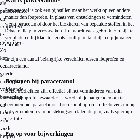
Wat is paracetamol?
als
Paracetamol is ook een pijnstiller, maar het werkt op een andere
paracetamol
manier dan ibuprofen. In plaats van ontstekingen te verminderen,
en
werkt paracetamol door het blokkeren van bepaalde stoffen in het
ibuprofen
lichaam die pijn veroorzaken. Het wordt vaak gebruikt om pijn te
te
verminderen bij klachten zoals hoofdpijn, tandpijn en pijn na een
gebruiken.
operatie.
Zo
kan
Er zijn een aantal belangrijke verschillen tussen ibuprofen en
een
paracetamol
goede
Beginnen bij paracetamol
nachtrust,
voldoende
Beide medicijnen zijn effectief bij het verminderen van pijn.
beweging
Omdat ibuprofen zwaarder is, wordt altijd aangeraden om te
en
beginnen met paracetamol. Toch kan ibuprofen effectiever zijn bij
het verminderen van ontstekingsgerelateerde pijn, zoals spierpijn
buiten
of artritis.
zijn
vaak
Pas op voor bijwerkingen
helpen