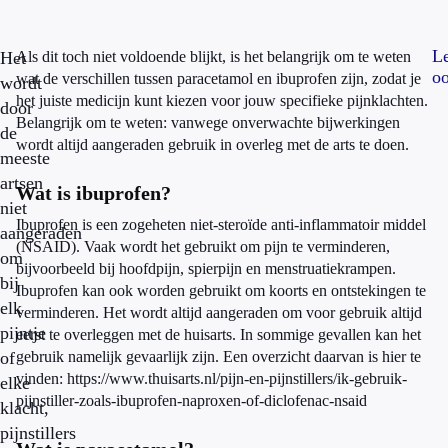
L
Het
Als dit toch niet voldoende blijkt, is het belangrijk om te weten
o
wat de verschillen tussen paracetamol en ibuprofen zijn, zodat je
wordt
het juiste medicijn kunt kiezen voor jouw specifieke pijnklachten.
door
Belangrijk om te weten: vanwege onverwachte bijwerkingen
de
wordt altijd aangeraden gebruik in overleg met de arts te doen.
meeste
artsen
Wat is ibuprofen?
niet
Ibuprofen is een zogeheten niet-steroïde anti-inflammatoir middel
aangeraden
(NSAID). Vaak wordt het gebruikt om pijn te verminderen,
om
bijvoorbeeld bij hoofdpijn, spierpijn en menstruatiekrampen.
bij
Ibuprofen kan ook worden gebruikt om koorts en ontstekingen te
elk
verminderen. Het wordt altijd aangeraden om voor gebruik altijd
pijntje
eerst te overleggen met de huisarts. In sommige gevallen kan het
of
gebruik namelijk gevaarlijk zijn. Een overzicht daarvan is hier te
vinden: https://www.thuisarts.nl/pijn-en-pijnstillers/ik-gebruik-
elke
pijnstiller-zoals-ibuprofen-naproxen-of-diclofenac-nsaid
klacht,
pijnstillers