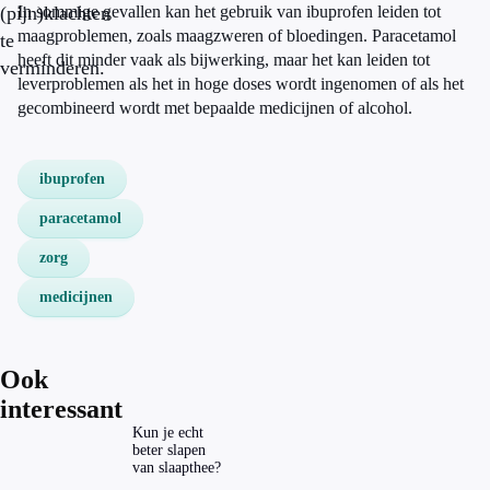
(pijn)klachten
In sommige gevallen kan het gebruik van ibuprofen leiden tot
maagproblemen, zoals maagzweren of bloedingen. Paracetamol
te
heeft dit minder vaak als bijwerking, maar het kan leiden tot
verminderen.
leverproblemen als het in hoge doses wordt ingenomen of als het
gecombineerd wordt met bepaalde medicijnen of alcohol.
ibuprofen
paracetamol
zorg
medicijnen
Ook
interessant
Kun je echt
beter slapen
van slaapthee?