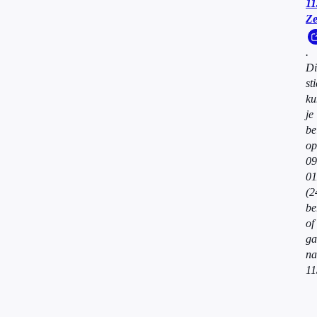
11
Ze
.
Di
st
ku
je
be
op
09
01
(2
be
of
ga
na
11