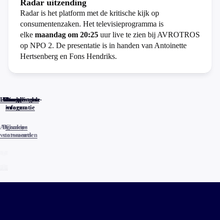
Radar uitzending
Radar is het platform met de kritische kijk op
consumentenzaken. Het televisieprogramma is
elke
maandag om 20:25
uur live te zien bij AVROTROS
op NPO 2. De presentatie is in handen van Antoinette
Hertsenberg en Fons Hendriks.
Home
Actueel
Uitzendingen
Reacties
Programma-
Veelgestelde
informatie
vragen
Algemene
Privacy
Cookies
voorwaarden
statements