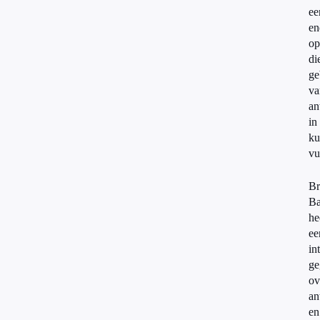
ee
en
op
di
ge
va
an
in
ku
vu
B
Ba
he
ee
in
ge
ov
an
en