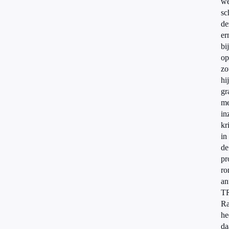
we
sc
de
er
bi
op
zo
hij
gr
me
in
kr
in
de
pr
r
an
T
Ra
he
da