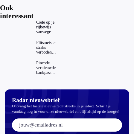
Ook
interessant
Code op je
rijbewijs
vanwege
AD(H)D of
autisme?
Flitsmeister
Zo
straks
verwijder
verboden?
je hem
Dit zijn de
regels in
Pincode
Nederland
vernieuwde
en het
bankpassen
buitenland
zichtbaar in
ING-app:
is dat wel
veilig?
Radar nieuwsbrief
Ontvang het laatste nieuws rechtstreeks in je inbox. Schrijf je
vandaag nog in voor onze nieuwsbrief en blijf altijd op de hoogte!
E-mailadres: