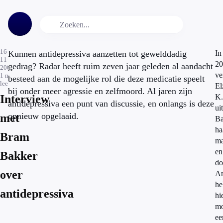
16-
Kunnen antidepressiva aanzetten tot gewelddadig
In
11-
20
gedrag? Radar heeft ruim zeven jaar geleden al aandacht
2009
ve
1
min.
besteed aan de mogelijke rol die deze medicatie speelt
leestijd
El
bij onder meer agressie en zelfmoord. Al jaren zijn
Interview
K.
antidepressiva een punt van discussie, en onlangs is deze
uit
opnieuw opgelaaid.
met
Ba
ha
Bram
m
en
Bakker
do
over
An
he
antidepressiva
hi
mo
ee