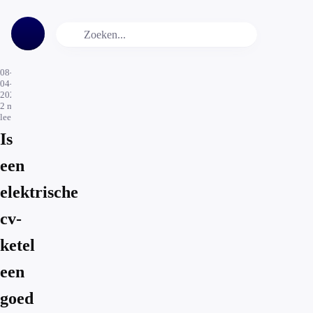
08-
04-
2024
2
min.
leestijd
Is
een
elektrische
cv-
ketel
een
goed