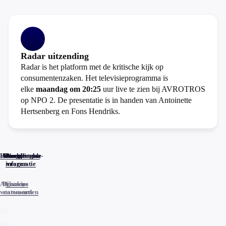
Radar uitzending
Radar is het platform met de kritische kijk op
consumentenzaken. Het televisieprogramma is
elke
maandag om 20:25
uur live te zien bij AVROTROS
op NPO 2. De presentatie is in handen van Antoinette
Hertsenberg en Fons Hendriks.
Home
Actueel
Uitzendingen
Reacties
Programma-
Veelgestelde
informatie
vragen
Algemene
Privacy
Cookies
voorwaarden
statements