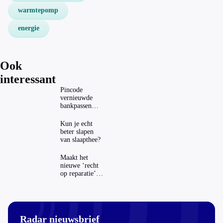
warmtepomp
energie
Ook
interessant
Pincode
vernieuwde
bankpassen
zichtbaar in
ING-app: is dat
Kun je echt
wel veilig?
beter slapen
van slaapthee?
Maakt het
nieuwe ‘recht
op reparatie’
repareren ook
echt
aantrekkelijker?
Radar nieuwsbrief