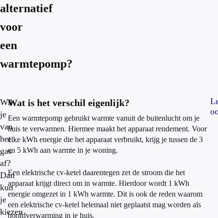
alternatief
voor
een
warmtepomp?
L
Wil
Wat is het verschil eigenlijk?
o
je
Een warmtepomp gebruikt warmte vanuit de buitenlucht om je
van
huis te verwarmen. Hiermee maakt het apparaat rendement. Voor
het
elke kWh energie die het apparaat verbruikt, krijg je tussen de 3
gas
en 5 kWh aan warmte in je woning.
af?
Een elektrische cv-ketel daarentegen zet de stroom die het
Dan
apparaat krijgt direct om in warmte. Hierdoor wordt 1 kWh
kun
energie omgezet in 1 kWh warmte. Dit is ook de reden waarom
je
een elektrische cv-ketel helemaal niet geplaatst mag worden als
kiezen
hoofdverwarming in je huis.