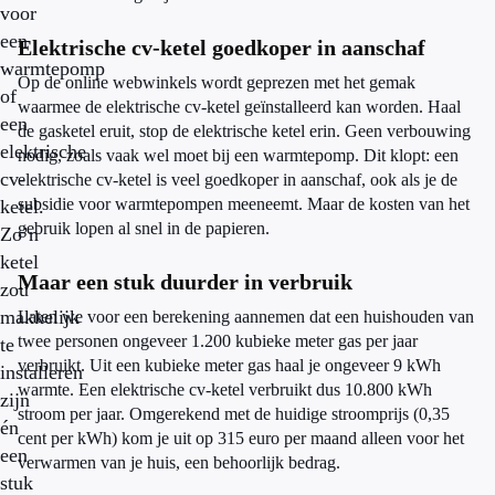
voor
een
Elektrische cv-ketel goedkoper in aanschaf
warmtepomp
Op de online webwinkels wordt geprezen met het gemak
of
waarmee de elektrische cv-ketel geïnstalleerd kan worden. Haal
een
de gasketel eruit, stop de elektrische ketel erin. Geen verbouwing
elektrische
nodig, zoals vaak wel moet bij een warmtepomp. Dit klopt: een
cv-
elektrische cv-ketel is veel goedkoper in aanschaf, ook als je de
subsidie voor warmtepompen meeneemt. Maar de kosten van het
ketel.
gebruik lopen al snel in de papieren.
Zo’n
ketel
Maar een stuk duurder in verbruik
zou
makkelijk
Laten we voor een berekening aannemen dat een huishouden van
twee personen ongeveer 1.200 kubieke meter gas per jaar
te
verbruikt. Uit een kubieke meter gas haal je ongeveer 9 kWh
installeren
warmte. Een elektrische cv-ketel verbruikt dus 10.800 kWh
zijn
stroom per jaar. Omgerekend met de huidige stroomprijs (0,35
én
cent per kWh) kom je uit op 315 euro per maand alleen voor het
een
verwarmen van je huis, een behoorlijk bedrag.
stuk