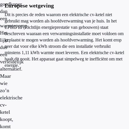
goedkoper
Europese wetgeving
dan
Dit is precies de reden waarom een elektrische cv-ketel niet
een
gebruikt mag worden als hoofdverwarming van je huis. In het
warmtepomp.
EPBD III (Richtlijn energieprestatie van gebouwen) staat
Het
beschreven waaraan een verwarmingsinstallatie moet voldoen om
lijkt
geplaatst te mogen worden als hoofdverwarming. Het komt erop
neer dat voor elke kWh stroom die een installatie verbruikt
dus
minstens 1,11 kWh warmte moet leveren. Een elektrische cv-ketel
een
haalt dit nooit. Het apparaat gaat simpelweg te inefficiënt om met
verleidelijk
energie.
alternatief.
Maar
wie
zo’n
elektrische
cv-
ketel
koopt,
komt