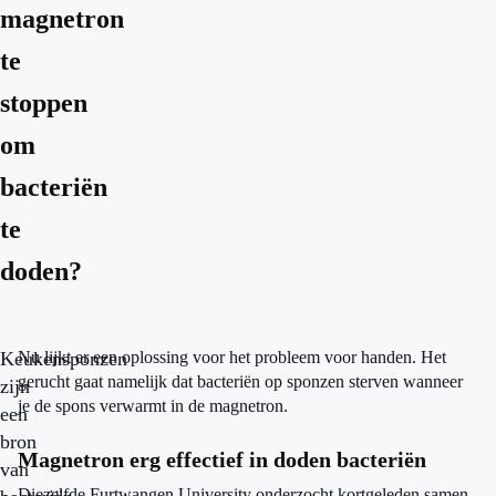
magnetron
te
stoppen
om
bacteriën
te
doden?
Keukensponzen
Nu lijkt er een oplossing voor het probleem voor handen. Het
gerucht gaat namelijk dat bacteriën op sponzen sterven wanneer
zijn
je de spons verwarmt in de magnetron.
een
bron
Magnetron erg effectief in doden bacteriën
van
Diezelfde Furtwangen University onderzocht kortgeleden samen