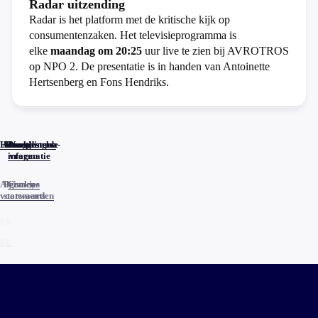
Radar uitzending
Radar is het platform met de kritische kijk op
consumentenzaken. Het televisieprogramma is
elke
maandag om 20:25
uur live te zien bij AVROTROS
op NPO 2. De presentatie is in handen van Antoinette
Hertsenberg en Fons Hendriks.
Home
Actueel
Uitzendingen
Reacties
Programma-
Veelgestelde
informatie
vragen
Algemene
Privacy
Cookies
voorwaarden
statements