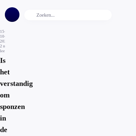
15-
10-
2020
2
min.
leestijd
Is
het
verstandig
om
sponzen
in
de