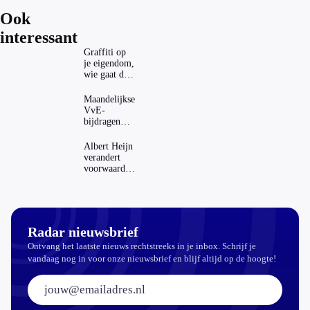
Ook
interessant
Graffiti op
je eigendom,
wie gaat dat
betalen?
Maandelijkse
VvE-
bijdragen
stijgen: heeft
dat invloed
Albert Heijn
op je
verandert
hypotheek?
voorwaarden
koopzegels:
mag dat
zomaar?
Radar nieuwsbrief
Ontvang het laatste nieuws rechtstreeks in je inbox. Schrijf je
vandaag nog in voor onze nieuwsbrief en blijf altijd op de hoogte!
E-mailadres: