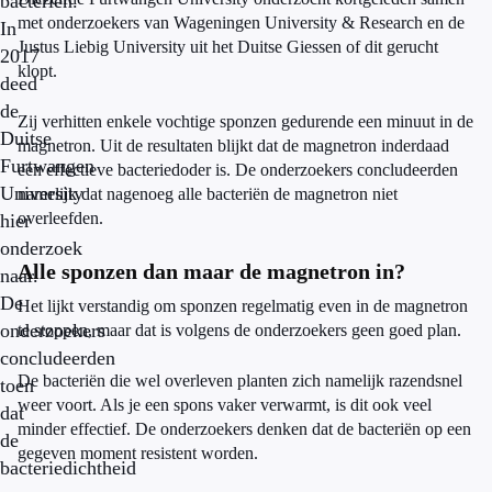
bacteriën.
met onderzoekers van Wageningen University & Research en de
In
Justus Liebig University uit het Duitse Giessen of dit gerucht
2017
klopt.
deed
de
Zij verhitten enkele vochtige sponzen gedurende een minuut in de
Duitse
magnetron. Uit de resultaten blijkt dat de magnetron inderdaad
Furtwangen
een effectieve bacteriedoder is. De onderzoekers concludeerden
University
namelijk dat nagenoeg alle bacteriën de magnetron niet
overleefden.
hier
onderzoek
Alle sponzen dan maar de magnetron in?
naar.
De
Het lijkt verstandig om sponzen regelmatig even in de magnetron
onderzoekers
te stoppen, maar dat is volgens de onderzoekers geen goed plan.
concludeerden
De bacteriën die wel overleven planten zich namelijk razendsnel
toen
weer voort. Als je een spons vaker verwarmt, is dit ook veel
dat
minder effectief. De onderzoekers denken dat de bacteriën op een
de
gegeven moment resistent worden.
bacteriedichtheid