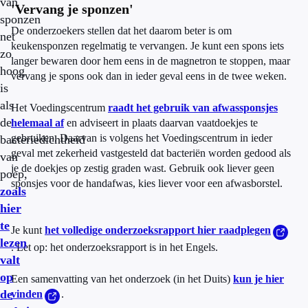
van
'Vervang je sponzen'
sponzen
De onderzoekers stellen dat het daarom beter is om
net
keukensponzen regelmatig te vervangen. Je kunt een spons iets
zo
langer bewaren door hem eens in de magnetron te stoppen, maar
hoog
vervang je spons ook dan in ieder geval eens in de twee weken.
is
als
Het Voedingscentrum
raadt het gebruik van afwassponsjes
de
helemaal af
en adviseert in plaats daarvan vaatdoekjes te
gebruiken. Daarvan is volgens het Voedingscentrum in ieder
bacteriedichtheid
geval met zekerheid vastgesteld dat bacteriën worden gedood als
van
je de doekjes op zestig graden wast. Gebruik ook liever geen
poep,
sponsjes voor de handafwas, kies liever voor een afwasborstel.
zoals
hier
te
Je kunt
het volledige onderzoeksrapport hier raadplegen
lezen
. Let op: het onderzoeksrapport is in het Engels.
valt
op
Een samenvatting van het onderzoek (in het Duits)
kun je hier
de
vinden
.