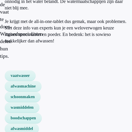
onnodig in het water belandt. De watermaatschappijen zijn daar
de
niet blij mee.
vaat
te
Je krijgt met de all-in-one-tablet dus gemak, maar ook problemen.
doen.
Met deze info van experts kun je een weloverwogen keuze
Witgoedspecialisten
maken tussen tablet en poeder. En bedenk: het is sowieso
delen
makkelijker dan afwassen!
hun
tips.
vaatwasser
afwasmachine
schoonmaken
wasmiddelen
boodschappen
afwasmiddel