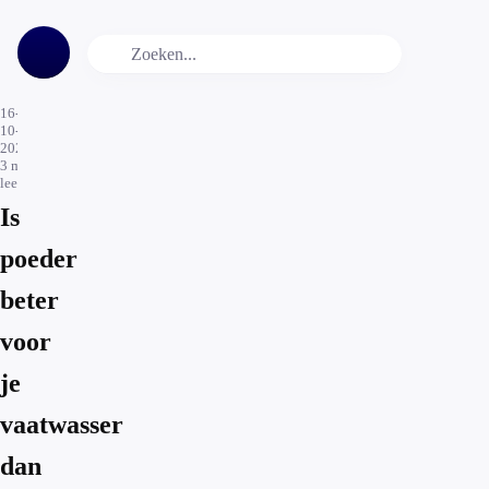
16-
10-
2021
3
min.
leestijd
Is
poeder
beter
voor
je
vaatwasser
dan