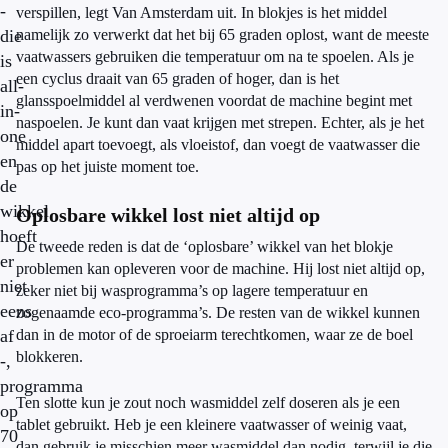
-
verspillen, legt Van Amsterdam uit. In blokjes is het middel
die
namelijk zo verwerkt dat het bij 65 graden oplost, want de meeste
vaatwassers gebruiken die temperatuur om na te spoelen. Als je
is
een cyclus draait van 65 graden of hoger, dan is het
all-
glansspoelmiddel al verdwenen voordat de machine begint met
in-
naspoelen. Je kunt dan vaat krijgen met strepen. Echter, als je het
one
middel apart toevoegt, als vloeistof, dan voegt de vaatwasser die
en
pas op het juiste moment toe.
de
wikkel
Oplosbare wikkel lost niet altijd op
hoeft
De tweede reden is dat de ‘oplosbare’ wikkel van het blokje
er
problemen kan opleveren voor de machine. Hij lost niet altijd op,
niet
zeker niet bij wasprogramma’s op lagere temperatuur en
eens
zogenaamde eco-programma’s. De resten van de wikkel kunnen
af
dan in de motor of de sproeiarm terechtkomen, waar ze de boel
blokkeren.
-,
programma
Ten slotte kun je zout noch wasmiddel zelf doseren als je een
op
tablet gebruikt. Heb je een kleinere vaatwasser of weinig vaat,
70
dan gebruik je misschien meer wasmiddel dan nodig, terwijl je die