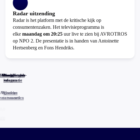
Radar uitzending
Radar is het platform met de kritische kijk op
consumentenzaken. Het televisieprogramma is
elke
maandag om 20:25
uur live te zien bij AVROTROS
op NPO 2. De presentatie is in handen van Antoinette
Hertsenberg en Fons Hendriks.
Home
Actueel
Uitzendingen
Reacties
Programma-
Veelgestelde
informatie
vragen
Algemene
Privacy
Cookies
voorwaarden
statements