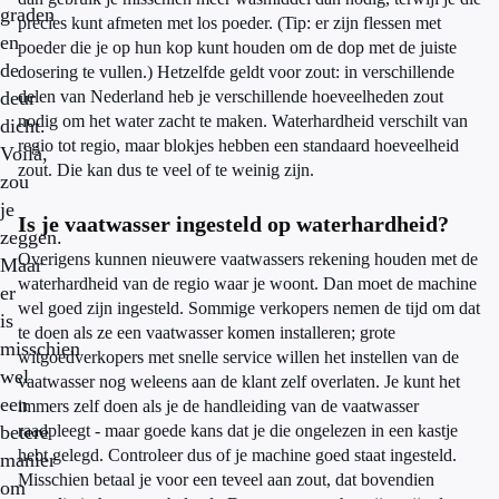
graden
precies kunt afmeten met los poeder. (Tip: er zijn flessen met
en
poeder die je op hun kop kunt houden om de dop met de juiste
de
dosering te vullen.) Hetzelfde geldt voor zout: in verschillende
deur
delen van Nederland heb je verschillende hoeveelheden zout
nodig om het water zacht te maken. Waterhardheid verschilt van
dicht.
regio tot regio, maar blokjes hebben een standaard hoeveelheid
Voilà,
zout. Die kan dus te veel of te weinig zijn.
zou
je
Is je vaatwasser ingesteld op waterhardheid?
zeggen.
Overigens kunnen nieuwere vaatwassers rekening houden met de
Maar
waterhardheid van de regio waar je woont. Dan moet de machine
er
wel goed zijn ingesteld. Sommige verkopers nemen de tijd om dat
is
te doen als ze een vaatwasser komen installeren; grote
misschien
witgoedverkopers met snelle service willen het instellen van de
wel
vaatwasser nog weleens aan de klant zelf overlaten. Je kunt het
een
immers zelf doen als je de handleiding van de vaatwasser
betere
raadpleegt - maar goede kans dat je die ongelezen in een kastje
hebt gelegd. Controleer dus of je machine goed staat ingesteld.
manier
Misschien betaal je voor een teveel aan zout, dat bovendien
om