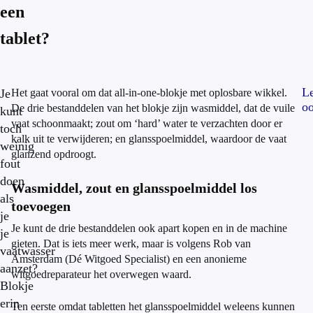
een
tablet?
L
Je
Het gaat vooral om dat all-in-one-blokje met oplosbare wikkel.
oo
De drie bestanddelen van het blokje zijn wasmiddel, dat de vuile
kunt
vaat schoonmaakt; zout om ‘hard’ water te verzachten door er
toch
kalk uit te verwijderen; en glansspoelmiddel, waardoor de vaat
weinig
glanzend opdroogt.
fout
doen
Wasmiddel, zout en glansspoelmiddel los
als
toevoegen
je
Je kunt de drie bestanddelen ook apart kopen en in de machine
je
gieten. Dat is iets meer werk, maar is volgens Rob van
vaatwasser
Amsterdam (Dé Witgoed Specialist) en een anonieme
aanzet?
witgoedreparateur het overwegen waard.
Blokje
erin
Ten eerste omdat tabletten het glansspoelmiddel weleens kunnen