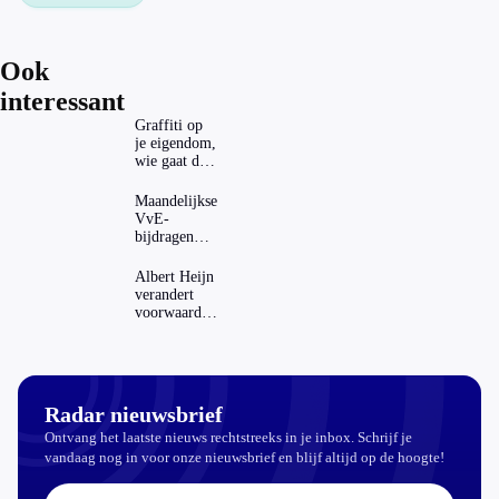
Ook
interessant
Graffiti op
je eigendom,
wie gaat dat
betalen?
Maandelijkse
VvE-
bijdragen
stijgen: heeft
dat invloed
Albert Heijn
op je
verandert
hypotheek?
voorwaarden
koopzegels:
mag dat
zomaar?
Radar nieuwsbrief
Ontvang het laatste nieuws rechtstreeks in je inbox. Schrijf je
vandaag nog in voor onze nieuwsbrief en blijf altijd op de hoogte!
E-mailadres: