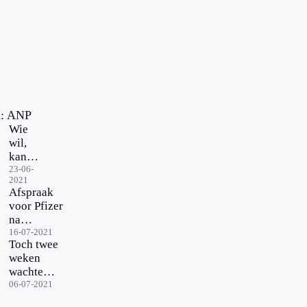
n: ANP
Wie
wil,
kan
vaccin
23-06-
2021
Janssen
Afspraak
krijgen
voor Pfizer
na
AstraZeneca
16-07-2021
Toch twee
maken is
weken
mogelijk
wachten
voor eerste
op QR-
06-07-2021
groep
code na
mensen