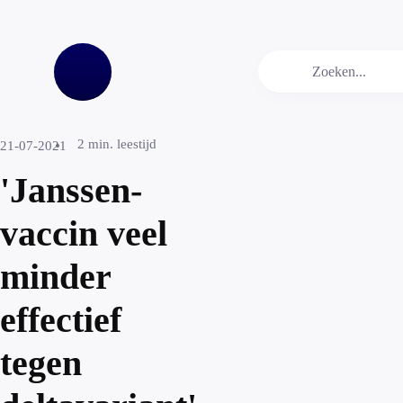
2
min. leestijd
21-07-2021
'Janssen-
vaccin veel
minder
effectief
tegen