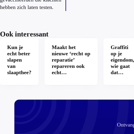
hebben zich laten testen.
Ook interessant
Kun je
Maakt het
Graffiti
echt beter
nieuwe ‘recht op
op je
slapen
reparatie’
eigendom
van
repareren ook
wie gaat
slaapthee?
echt
dat
aantrekkelijker?
betalen?
Ontvang