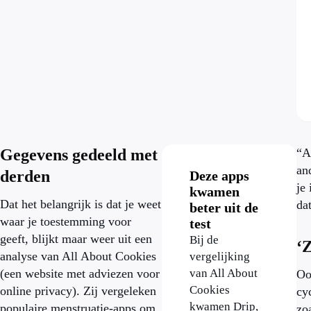
Gegevens gedeeld met
“A
an
derden
Deze apps
je
kwamen
Dat het belangrijk is dat je weet
da
beter uit de
waar je toestemming voor
test
geeft, blijkt maar weer uit een
Bij de
‘Z
analyse van All About Cookies
vergelijking
(een website met adviezen voor
van All About
Oo
Cookies
online privacy). Zij vergeleken
cy
kwamen Drip,
populaire menstruatie-apps om
zo