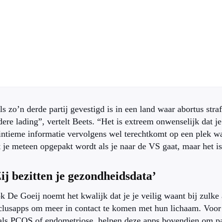
ls zo’n derde partij gevestigd is in een land waar abortus straf
dere lading”, vertelt Beets. “Het is extreem onwenselijk dat j
 intieme informatie vervolgens wel terechtkomt op een plek waa
t je meteen opgepakt wordt als je naar de VS gaat, maar het i
ij bezitten je gezondheidsdata’
k De Goeij noemt het kwalijk dat je je veilig waant bij zulk
clusapps om meer in contact te komen met hun lichaam. Voo
als PCOS of endometriose, helpen deze apps bovendien om pa