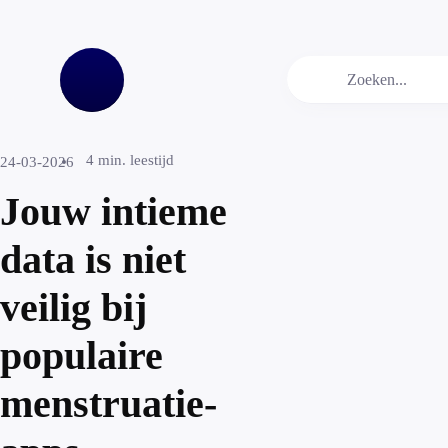
4
min. leestijd
24-03-2026
Jouw intieme
data is niet
veilig bij
populaire
menstruatie-