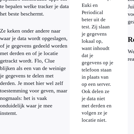
Euki en
te bepalen welke tracker je data
Ju
Periodical
het beste beschermt.
vo
beter uit de
ge
test. Zij slaan
Ze keken onder andere naar
je gegevens
waar je data wordt opgeslagen,
R
lokaal op,
of je gegevens gedeeld worden
want inhoudt
We
met derden en of je locatie
dat je
rea
getrackt wordt. Flo, Clue
gegevens op je
blijken als een van de weinige
telefoon staan
je gegevens te delen met
in plaats van
derden. Je moet hier wel zelf
op een server.
toestemming voor geven, maar
Ook delen ze
nogmaals: het is vaak
je data niet
onduidelijk waar je mee
met derden en
instemt.
volgen ze je
locatie niet.