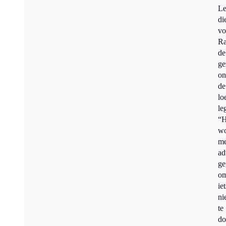
Le
di
vo
Ra
de
ge
on
de
lo
le
“H
wo
me
ad
ge
o
iet
ni
te
do