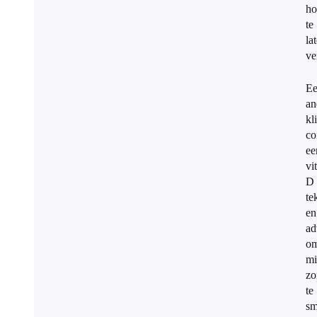
ho
te
la
ve
E
an
kl
co
ee
vi
D
te
en
ad
o
mi
zo
te
sm