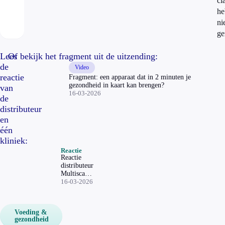
cl
he
ni
ge
Lees
Of bekijk het fragment uit de uitzending:
de
Video
reactie
Fragment: een apparaat dat in 2 minuten je
gezondheid in kaart kan brengen?
van
16-03-2026
de
distributeur
en
één
kliniek:
Reactie
Reactie
distributeur
Multiscan
Pro &
16-03-2026
kliniek
Den Haag
Voeding &
gezondheid