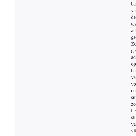
ba
va
de
tes
all
ge
Z
ge
ad
op
ba
va
vo
en
su
zo
he
sl
va
vi