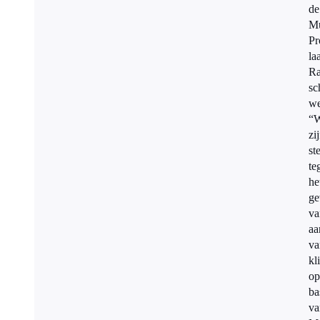
de
Mu
Pr
la
Ra
sc
we
“W
zi
st
te
he
ge
va
aa
va
kl
op
ba
va