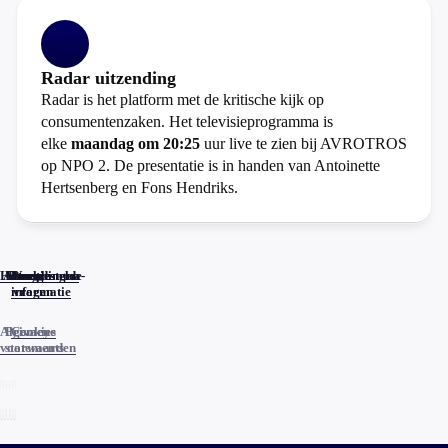
Radar uitzending
Radar is het platform met de kritische kijk op
consumentenzaken. Het televisieprogramma is
elke
maandag om 20:25
uur live te zien bij AVROTROS
op NPO 2. De presentatie is in handen van Antoinette
Hertsenberg en Fons Hendriks.
Home
Actueel
Uitzendingen
Reacties
Programma-
Veelgestelde
informatie
vragen
Algemene
Privacy
Cookies
voorwaarden
statements