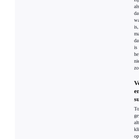
al
da
wa
is,
ma
da
is
he
ni
zo
V
e
s
To
ge
al
kl
op