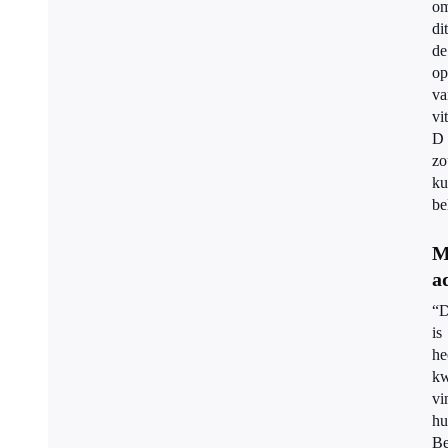
om
dit
de
o
va
vi
D
zo
ku
be
M
a
“D
is
he
kw
vi
hu
Be