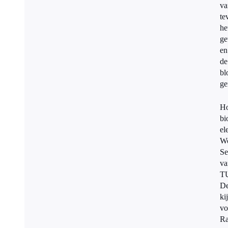
va
te
he
ge
en
de
bl
ge
Ho
bi
el
Wo
Se
va
T
De
ki
vo
Ra