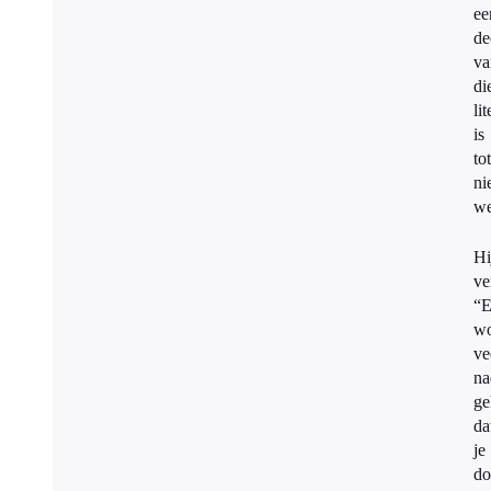
ee
de
va
di
li
is
to
ni
we
Hi
ve
“E
wo
ve
na
ge
da
je
do