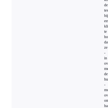
de
te
bij
ee
kl
te
ho
da
ze
-
in
ov
me
de
hu
-
mo
ov
o
ha