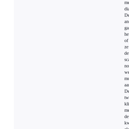
me
di
D
an
ga
he
of
ze
de
sc
no
we
mo
aa
D
tw
kl
me
de
kw