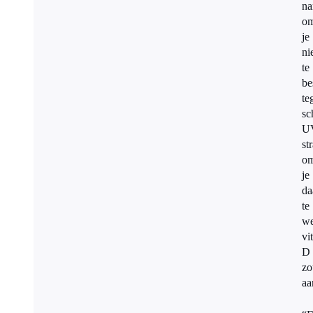
na
o
je
ni
te
be
te
sc
U
st
om
je
da
te
we
vi
D
zo
aa