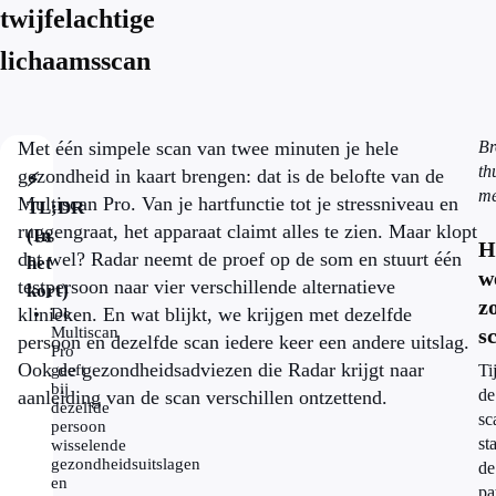
twijfelachtige
lichaamsscan
Met één simpele scan van twee minuten je hele
Br
th
gezondheid in kaart brengen: dat is de belofte van de
⚡
me
Multiscan Pro. Van je hartfunctie tot je stressniveau en
TL;DR
ruggengraat, het apparaat claimt alles te zien. Maar klopt
(In
H
dat wel? Radar neemt de proef op de som en stuurt één
het
w
testpersoon naar vier verschillende alternatieve
kort)
z
klinieken. En wat blijkt, we krijgen met dezelfde
De
Multiscan
s
persoon en dezelfde scan iedere keer een andere uitslag.
Pro
Ook de gezondheidsadviezen die Radar krijgt naar
geeft
Ti
bij
de
aanleiding van de scan verschillen ontzettend.
dezelfde
sc
persoon
st
wisselende
gezondheidsuitslagen
de
en
pa