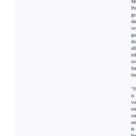
Mu
Pr
ge
di
ve
ga
da
al
in
ov
fu
in
“H
is
vo
on
o
aa
te
be