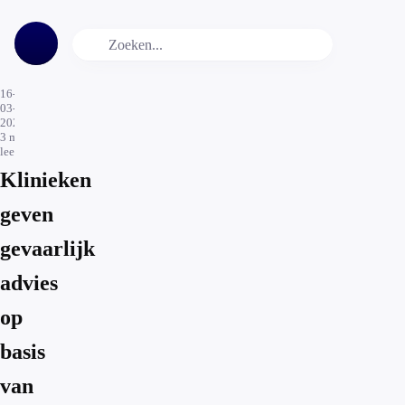
16-
03-
2026
3
min.
leestijd
Klinieken
geven
gevaarlijk
advies
op
basis
van