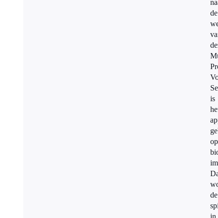
na
de
we
va
de
Mu
Pr
Vo
Se
is
he
ap
ge
op
bi
im
D
wo
de
sp
in