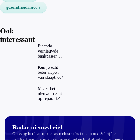
gezondheidrisico's
Ook
interessant
Pincode
vernieuwde
bankpassen
zichtbaar in
ING-app: is dat
Kun je echt
wel veilig?
beter slapen
van slaapthee?
Maakt het
nieuwe ‘recht
op reparatie’
repareren ook
echt
aantrekkelijker?
Radar nieuwsbrief
Ontvang het laatste nieuws rechtstreeks in je inbox. Schrijf je
vandaag nog in voor onze nieuwsbrief en blijf altijd op de hoogte!