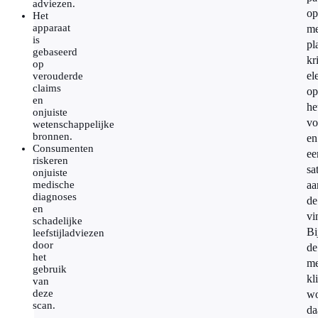
adviezen.
op
Het
apparaat
me
is
pl
gebaseerd
kr
op
el
verouderde
claims
op
en
he
onjuiste
vo
wetenschappelijke
bronnen.
en
Consumenten
ee
riskeren
sa
onjuiste
medische
aa
diagnoses
de
en
vi
schadelijke
Bi
leefstijladviezen
door
de
het
me
gebruik
kl
van
deze
wo
scan.
da