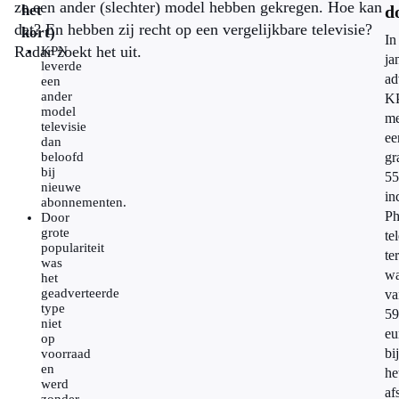
ze een ander (slechter) model hebben gekregen. Hoe kan
het
d
dat? En hebben zij recht op een vergelijkbare televisie?
kort)
In
Radar zoekt het uit.
KPN
ja
leverde
ad
een
ander
K
model
me
televisie
ee
dan
beloofd
gr
bij
55
nieuwe
in
abonnementen.
Ph
Door
grote
te
populariteit
ter
was
wa
het
geadverteerde
va
type
59
niet
eu
op
bij
voorraad
en
he
werd
af