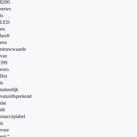
8200
series
is
LED
en
heeft
een
nieuwwaarde
van
399
euro.
Het
is
natuurlijk
vanzelfsprekend
dat
dit
onacceptabel
is
voor
mij.”