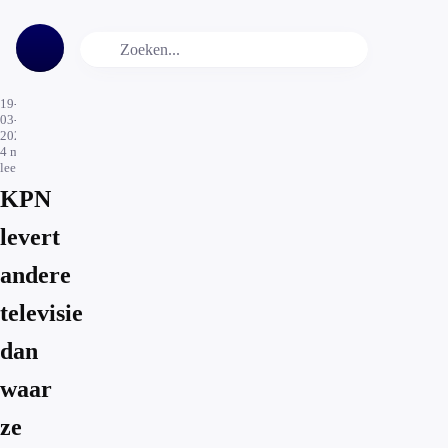
19-
03-
2026
4
min.
leestijd
KPN
levert
andere
televisie
dan
waar
ze