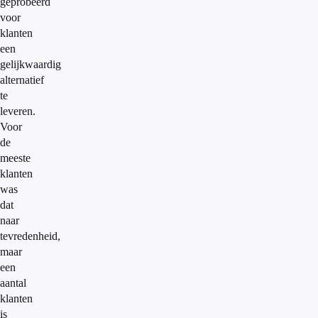
geprobeerd
voor
klanten
een
gelijkwaardig
alternatief
te
leveren.
Voor
de
meeste
klanten
was
dat
naar
tevredenheid,
maar
een
aantal
klanten
is