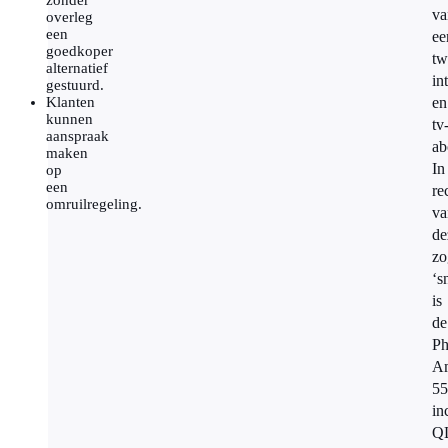
zonder
va
overleg
een
ee
goedkoper
tw
alternatief
in
gestuurd.
Klanten
en
kunnen
tv
aanspraak
ab
maken
In
op
een
re
omruilregeling.
va
de
zo
‘s
is
de
Ph
Am
55
in
Q