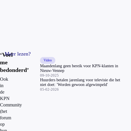
Meer lezen?
‘Voel
Video
me
Maandenlang geen bereik voor KPN-klanten in
bedonderd’
Nieuw-Vennep
09-10-2025
Ook
Huurders betalen jarenlang voor televisie die het
niet doet: 'Worden gewoon afgewimpeld'
in
05-02-2026
de
KPN
Community
(het
forum
op
hun