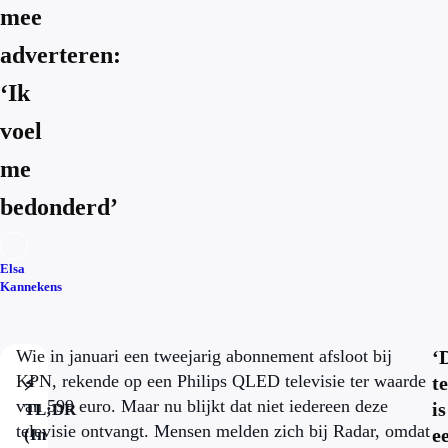
mee
adverteren:
‘Ik
voel
me
bedonderd’
Elsa
Kannekens
Wie in januari een tweejarig abonnement afsloot bij
‘
KPN, rekende op een Philips QLED televisie ter waarde
te
⚡
van 599 euro. Maar nu blijkt dat niet iedereen deze
is
TL;DR
televisie ontvangt. Mensen melden zich bij Radar, omdat
e
(In