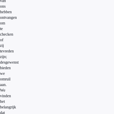
van
ons
hebben
ontvangen
om
te
checken
of
zij
tevreden
zijn;
desgewenst
bieden
we
omruil
aan.
We
vinden
het
belangrijk
dat