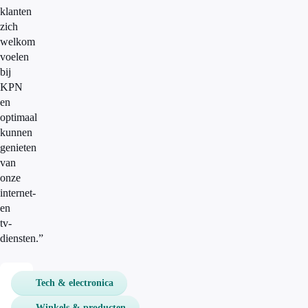
klanten
zich
welkom
voelen
bij
KPN
en
optimaal
kunnen
genieten
van
onze
internet-
en
tv-
diensten.”
Tech & electronica
Elsa
Kannekens
Winkels & producten