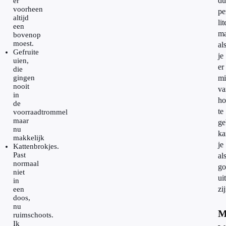
du
er
voorheen
pe
altijd
lit
een
ma
bovenop
moest.
al
Gefruite
je
uien,
er
die
gingen
mi
nooit
va
in
ho
de
te
voorraadtrommel
maar
ge
nu
ka
makkelijk
je
Kattenbrokjes.
Past
al
normaal
go
niet
uit
in
zi
een
doos,
nu
M
ruimschoots.
Ik