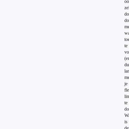
oo
ze
do
do
me
wa
to
te
vo
(e
du
la
me
je
fl
li
te
do
W
is
de