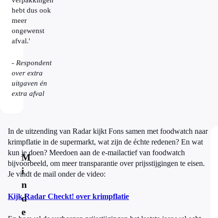
verpakkingen
hebt dus ook
meer
ongewenst
afval.'
- Respondent
over extra
uitgaven én
extra afval
In de uitzending van Radar kijkt Fons samen met foodwatch naar
krimpflatie in de supermarkt, wat zijn de échte redenen? En wat
kun je doen? Meedoen aan de e-mailactief van foodwatch
M
bijvoorbeeld, om meer transparantie over prijsstijgingen te eisen.
i
Je vindt de mail onder de video:
n
Kijk Radar Checkt! over krimpflatie
d
e