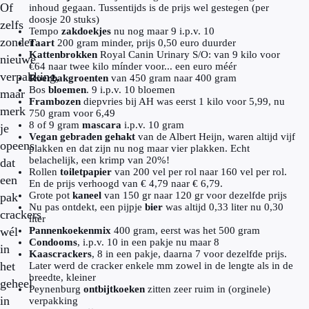
Of
inhoud gegaan. Tussentijds is de prijs wel gestegen (per
doosje 20 stuks)
zelfs
Tempo
zakdoekjes
nu nog maar 9 i.p.v. 10
zonder
Taart
200 gram minder, prijs 0,50 euro duurder
Kattenbrokken
Royal Canin Urinary S/O: van 9 kilo voor
nieuwe
€64 naar twee kilo mínder voor... een euro méér
verpakking,
Roerbakgroenten
van 450 gram naar 400 gram
Bos
bloemen
. 9 i.p.v. 10 bloemen
maar
Frambozen
diepvries bij AH was eerst 1 kilo voor 5,99, nu
merk
750 gram voor 6,49
8 of 9 gram
mascara
i.p.v. 10 gram
je
Vegan gebraden gehakt
van de Albert Heijn, waren altijd vijf
opeens
plakken en dat zijn nu nog maar vier plakken. Echt
belachelijk, een krimp van 20%!
dat
Rollen
toiletpapier
van 200 vel per rol naar 160 vel per rol.
een
En de prijs verhoogd van € 4,79 naar € 6,79.
Grote pot
kaneel
van 150 gr naar 120 gr voor dezelfde prijs
pak
Nu pas ontdekt, een pijpje
bier
was altijd 0,33 liter nu 0,30
crackers
liter
wél
Pannenkoekenmix
400 gram, eerst was het 500 gram
Condooms
, i.p.v. 10 in een pakje nu maar 8
in
Kaascrackers
, 8 in een pakje, daarna 7 voor dezelfde prijs.
het
Later werd de cracker enkele mm zowel in de lengte als in de
breedte, kleiner
geheel
Peynenburg
ontbijtkoeken
zitten zeer ruim in (orginele)
in
verpakking