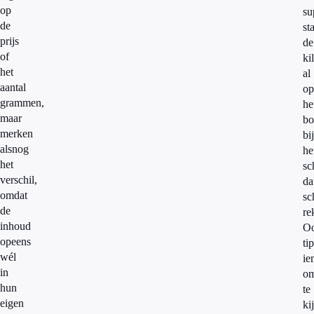
op
su
de
st
prijs
de
of
ki
het
al
aantal
op
grammen,
he
maar
bo
merken
bij
alsnog
he
het
sc
verschil,
da
omdat
sc
de
re
inhoud
O
opeens
tip
wél
ie
in
o
hun
te
eigen
ki