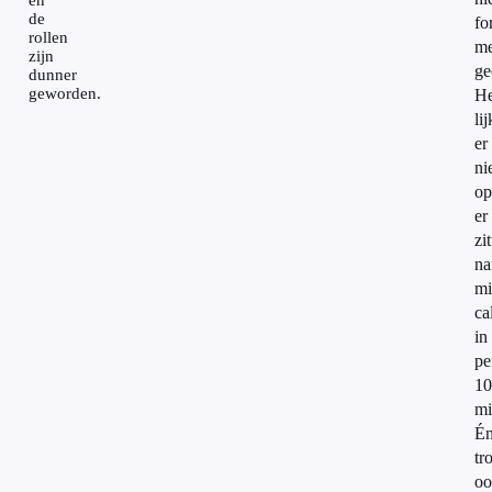
en
de
fo
rollen
me
zijn
ge
dunner
geworden.
He
lij
er
ni
op
er
zi
na
mi
ca
in
pe
10
mil
É
tr
oo