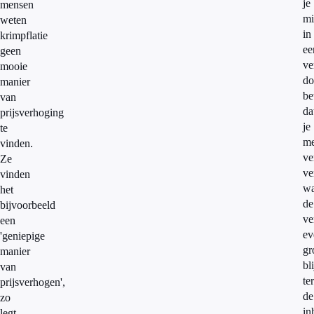
je
mensen
mi
weten
in
krimpflatie
ee
geen
ve
mooie
do
manier
be
van
da
prijsverhoging
je
te
me
vinden.
ve
Ze
ve
vinden
wa
het
de
bijvoorbeeld
ve
een
ev
'geniepige
gr
manier
bli
van
te
prijsverhogen',
de
zo
in
legt