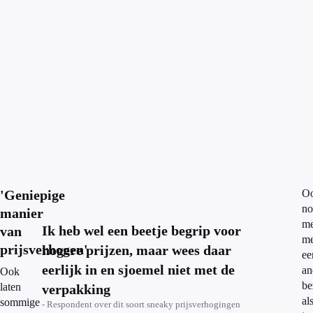
'Geniepige
O
n
manier
me
Ik heb wel een beetje begrip voor
van
me
prijsverhogen'
hogere prijzen, maar wees daar
ee
eerlijk in en sjoemel niet met de
an
Ook
be
laten
verpakking
al
sommige
- Respondent over dit soort sneaky prijsverhogingen