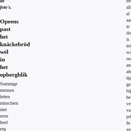
de
ee
foto's.
al
al
aa
Opeens
te
past
do
het
is
knäckebröd
iet
wél
wa
in
oo
an
het
al
opbergblik
tip
Sommige
ge
mensen
bij
letten
he
misschien
ve
niet
va
eens
pr
heel
In
erg
ve