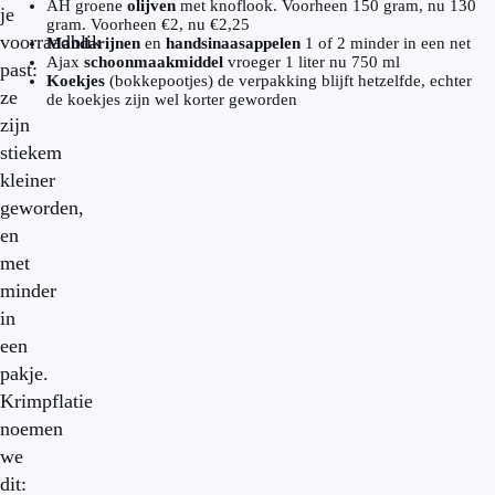
AH groene
olijven
met knoflook. Voorheen 150 gram, nu 130
je
gram. Voorheen €2, nu €2,25
voorraadblik
Mandarijnen
en
handsinaasappelen
1 of 2 minder in een net
Ajax
schoonmaakmiddel
vroeger 1 liter nu 750 ml
past:
Koekjes
(bokkepootjes) de verpakking blijft hetzelfde, echter
ze
de koekjes zijn wel korter geworden
zijn
stiekem
kleiner
geworden,
en
met
minder
in
een
pakje.
Krimpflatie
noemen
we
dit: