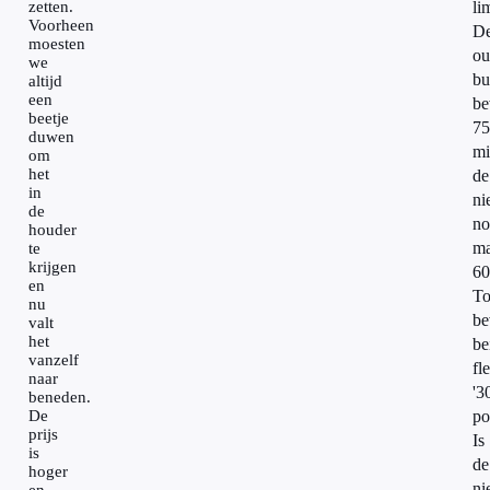
zetten.
li
Voorheen
D
moesten
ou
we
bu
altijd
een
be
beetje
75
duwen
mil
om
het
de
in
ni
de
no
houder
ma
te
krijgen
60
en
To
nu
be
valt
het
be
vanzelf
fl
naar
'3
beneden.
De
po
prijs
Is
is
de
hoger
ni