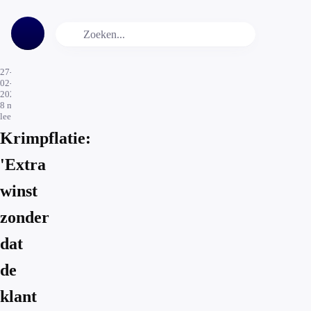
27-
02-
2023
8
min.
leestijd
Krimpflatie:
'Extra
winst
zonder
dat
de
klant