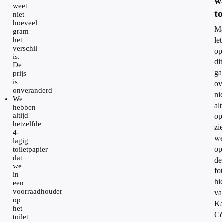
w
weet
t
niet
hoeveel
M
gram
het
let
verschil
op
is.
dit
De
ga
prijs
is
ov
onveranderd
ni
We
alt
hebben
altijd
op
hetzelfde
zi
4-
w
lagig
op
toiletpapier
dat
de
we
fo
in
hi
een
voorraadhouder
va
op
Ka
het
Cé
toilet