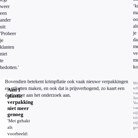
‘k
weer
ma
een
oo
ander
al
uit:
je
'Probeer
da
je
me
klanten
ve
niet
mo
te
ko
bedotten.'
Bovendien betekent krimpflatie ook vaak nieuwe verpakkingen
Mo
en etiketten maken, en ook dat is prijsverhogend, zo kaart een
sc
Aan 1
va
deelnemer aan het onderzoek aan.
plastic
Ju
verpakking
Vo
niet meer
va
zi
genoeg
tot
'Met gehakt
zi
als
ge
voorbeeld: