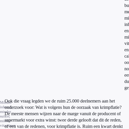
bu
me
mi
in
en
mi
vi
en
ca
oo
no
ee
du
ge
Ook die vraag legden we de ruim 25.000 deelnemers aan het
Minder
inhoud,
onderzoek voor: Wat is volgens hun de oorzaak van krimpflatie?
minder
De meeste mensen wijzen naar de marge vanuit de producent of
suiker,
supermarkt voor extra winst: twee derde gelooft dat dit de reden,
minder
vitaminen
of een van de redenen, voor krimpflatie is. Ruim een kwart denkt