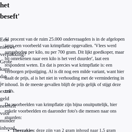
het
beseft'
Een
61 procent van de ruim 25.000 ondervraagden is in de afgelopen
jaren een voorbeeld van krimpflatie opgevallen. 'Vlees werd
nieuwe
aangeboden per kilo, nu per 700 gram. Dit lijkt goedkoper, maar
verpakking?
bij omrekenen naar een kilo is het veel duurder', laat een
Grote
respondent weten. En dat is precies wat krimpflatie is: een
kans
verborgen prijsstijging. Al is dit nog een milde variant, want hier
dat
daalt de prijs, al is het niet in verhouding met de vermindering in
je
inhoud. In de meeste gevallen blijft de prijs gelijk of stijgt deze
extra
zelfs.
geld
De voorbeelden van krimpflatie zijn bijna onuitputtelijk, hier
neertelt
enkele voorbeelden en daaronder foto's die mensen naar ons
voor
stuurden:
mínder
inhoud.
Theezakjes
: deze zijn van 2 gram inhoud naar 1,5 gram