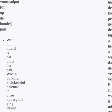
voorraadpot
na
(of
de
op
ko
de
pe
houder)
ge
past.
de
bi
Wat
aa
mij
he
opviel
aa
is
dat
wa
plots
da
het
de
pak
ve
WASA
volkoren
ve
knäckebröd
E
helemaal
su
in
onze
wa
opbergblik
is
ging,
mi
terwijl