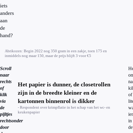
iets
anders
aan
de
hand?
Abrikozen: Begin 2022 nog 350 gram in een zakje, toen 175 en
inmiddels nog maar 150, maar de prijs blijft 3 voor €5
Scroll
He
naar
om
rechts
na
Het papier is dunner, de closetrollen
of
ki
zijn in de breedte kleiner en de
klik
of
kartonnen binnenrol is dikker
via
lit
de
- Respondent over krimpflatie in het schap van het wc- en
wa
keukenpapier
pijltjes
ie
rechtsonder
in
door
de