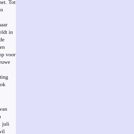
net. Tot
en
maar
eldt in
 de
een
top voor
ieuwe
iting
ook
van
n
 juli
wil