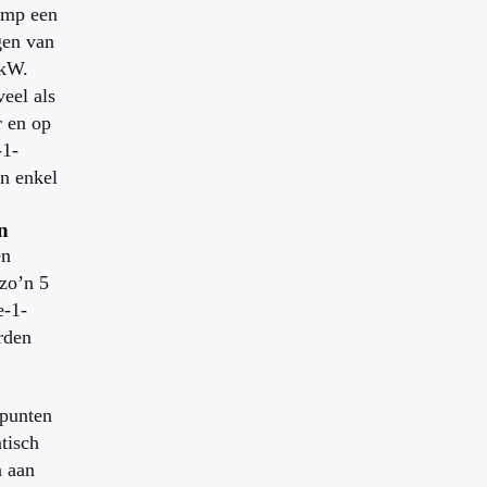
omp een
gen van
 kW.
veel als
r en op
-1-
en enkel
n
en
zo’n 5
e-1-
rden
punten
tisch
n aan