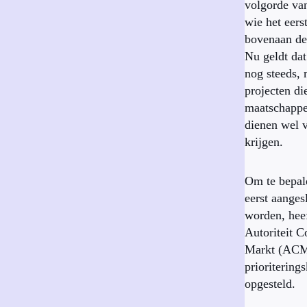
volgorde va
wie het eer
bovenaan de 
Nu geldt dat
nog steeds,
projecten di
maatschappe
dienen wel 
krijgen.
Om te bepal
eerst aange
worden, hee
Autoriteit 
Markt (ACM
prioritering
opgesteld.