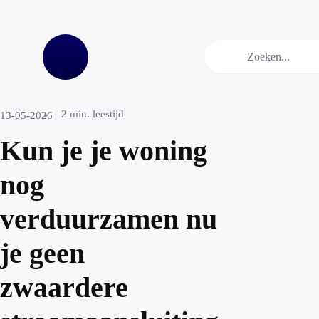
2
min. leestijd
13-05-2026
Kun je je woning
nog
verduurzamen nu
je geen
zwaardere