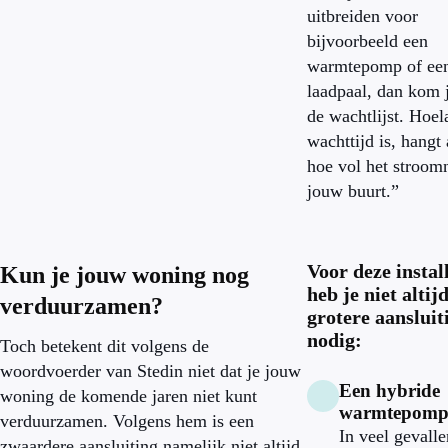
uitbreiden voor
bijvoorbeeld een
warmtepomp of ee
laadpaal, dan kom 
de wachtlijst. Hoel
wachttijd is, hangt
hoe vol het stroomn
jouw buurt.”
Voor deze instal
Kun je jouw woning nog
heb je niet altij
verduurzamen?
grotere aansluit
nodig:
Toch betekent dit volgens de
woordvoerder van Stedin niet dat je jouw
Een hybride
woning de komende jaren niet kunt
warmtepom
verduurzamen. Volgens hem is een
In veel gevalle
zwaardere aansluiting namelijk niet altijd