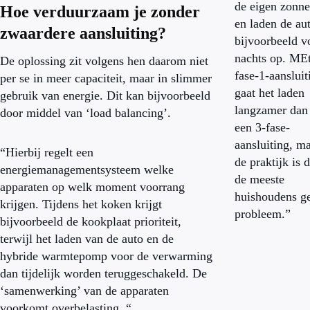
de eigen zonn
Hoe verduurzaam je zonder
en laden de au
zwaardere aansluiting?
bijvoorbeeld v
nachts op. ME
De oplossing zit volgens hen daarom niet
fase-1-aansluit
per se in meer capaciteit, maar in slimmer
gaat het laden
gebruik van energie. Dit kan bijvoorbeeld
langzamer dan
door middel van ‘load balancing’.
een 3-fase-
aansluiting, ma
“Hierbij regelt een
de praktijk is 
energiemanagementsysteem welke
de meeste
apparaten op welk moment voorrang
huishoudens g
krijgen. Tijdens het koken krijgt
probleem.”
bijvoorbeeld de kookplaat prioriteit,
terwijl het laden van de auto en de
hybride warmtepomp voor de verwarming
dan tijdelijk worden teruggeschakeld. De
‘samenwerking’ van de apparaten
voorkomt overbelasting. “