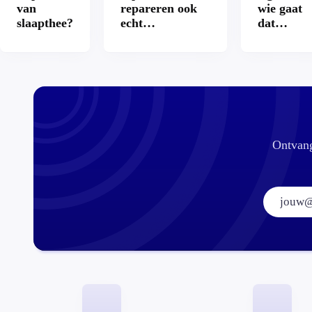
van
repareren ook
wie gaat
slaapthee?
echt
dat
aantrekkelijker?
betalen?
Ontvang