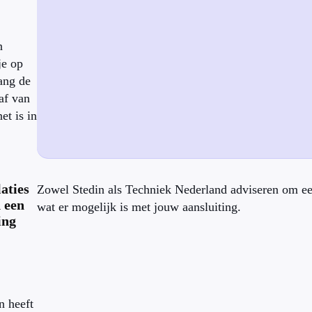
n
je op
ang de
 af van
et is in
laties
Zowel Stedin als Techniek Nederland adviseren om een
d een
wat er mogelijk is met jouw aansluiting.
ing
p
n heeft