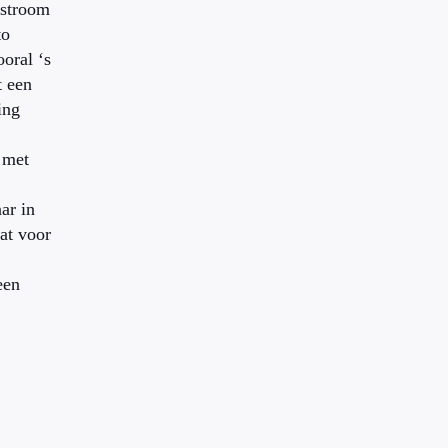
estroom
to
ooral ‘s
t een
ing
 met
ar in
dat voor
een