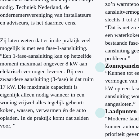
zo’n warmtep
nodig. Techniek Nederland, de
aansluitvermo
ondernemersvereniging van installateurs
slechts 1 tot 2
en adviseurs, is het daarmee eens.
“Dat is net zo 
een waterkoke
Zij laten weten dat er in de praktijk veel
bestaande fase
mogelijk is met een fase-1-aansluiting.
aansluiting ge
“Een 1-fase-aansluiting kan op hetzelfde
probleem.”
moment maximaal ongeveer 8 kW aan
Zonnepanele
elektrisch vermogen leveren. Bij een
“Kunnen tot e
zwaardere aansluiting (3-fase) is dat ruim
vermogen van 
17 kW. Die maximale capaciteit is
kW op een fas
eigenlijk alleen nodig wanneer in een
aansluiting wo
woning vrijwel alles tegelijk gebeurt:
aangesloten.”
koken, wassen, verwarmen én de auto
Laadpunten
opladen. In de praktijk komt dat zelden
“Moderne laad
voor. “
kunnen automa
prioriteit geve