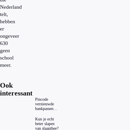
Nederland
telt,
hebben
er
ongeveer
630
geen
school
meer.
Ook
interessant
Pincode
vernieuwde
bankpassen
zichtbaar in
ING-app: is dat
Kun je echt
wel veilig?
beter slapen
van slaapthee?