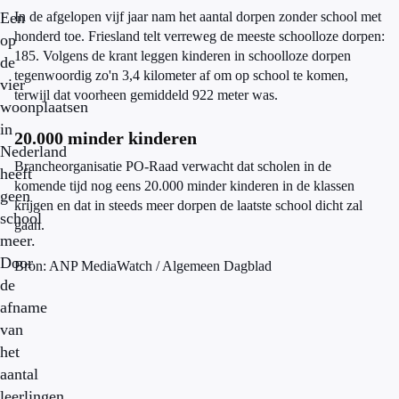
Een
In de afgelopen vijf jaar nam het aantal dorpen zonder school met
honderd toe. Friesland telt verreweg de meeste schoolloze dorpen:
op
185. Volgens de krant leggen kinderen in schoolloze dorpen
de
tegenwoordig zo'n 3,4 kilometer af om op school te komen,
vier
terwijl dat voorheen gemiddeld 922 meter was.
woonplaatsen
in
20.000 minder kinderen
Nederland
Brancheorganisatie PO-Raad verwacht dat scholen in de
heeft
komende tijd nog eens 20.000 minder kinderen in de klassen
geen
krijgen en dat in steeds meer dorpen de laatste school dicht zal
school
gaan.
meer.
Door
Bron: ANP MediaWatch / Algemeen Dagblad
de
afname
van
het
aantal
leerlingen