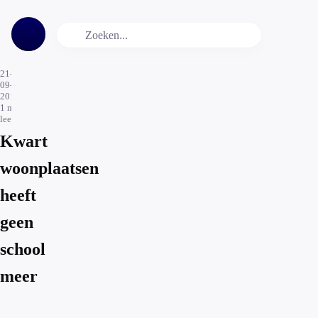
21-
09-
2015
1
min.
leestijd
Kwart
woonplaatsen
heeft
geen
school
meer