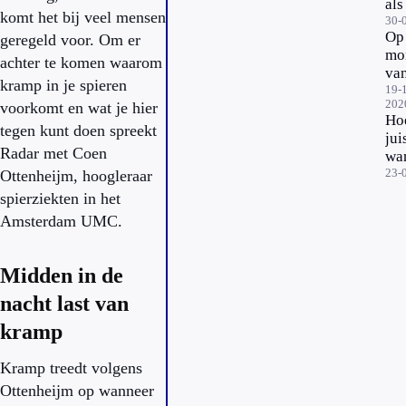
als
komt het bij veel mensen
reg
30-
Op
geregeld voor. Om er
spo
mo
ech
achter te komen waarom
va
bel
kramp in je spieren
da
19-
of 
202
voorkomt en wat je hier
je 
Hoe
bes
tegen kunt doen spreekt
jui
spo
Radar met Coen
wa
23-
Ottenheijm, hoogleraar
spierziekten in het
Amsterdam UMC.
Midden in de
nacht last van
kramp
Kramp treedt volgens
Ottenheijm op wanneer