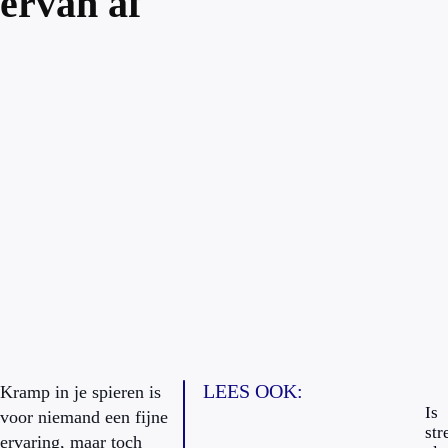
ervan af
LEES OOK:
Kramp in je spieren is
Is
voor niemand een fijne
str
ervaring, maar toch