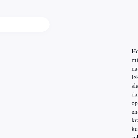
He
mi
na
le
sl
da
o
en
kr
ku
sc