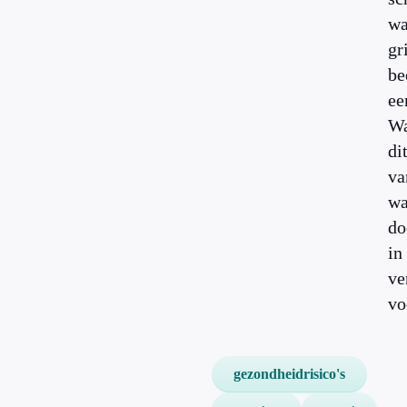
wa
gr
be
ee
Wa
di
va
wa
do
in
ve
v
gezondheidrisico's