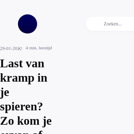
4
min. leestijd
29-01-2022
Last van
kramp in
je
spieren?
Zo kom je