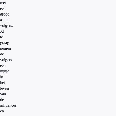
met
een
groot
aantal
volgers.
Al
te
graag
nemen
de
volgers
een
kijkje
in
het
leven
van
de
influencer
en