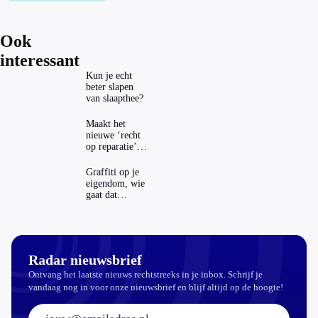
Ook
interessant
Kun je echt
beter slapen
van slaapthee?
Maakt het
nieuwe ‘recht
op reparatie’
repareren ook
echt
Graffiti op je
aantrekkelijker?
eigendom, wie
gaat dat
betalen?
Radar nieuwsbrief
Ontvang het laatste nieuws rechtstreeks in je inbox. Schrijf je
vandaag nog in voor onze nieuwsbrief en blijf altijd op de hoogte!
E-mailadres: