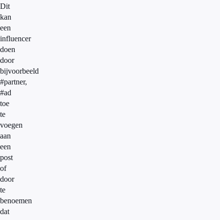
Dit
kan
een
influencer
doen
door
bijvoorbeeld
#partner,
#ad
toe
te
voegen
aan
een
post
of
door
te
benoemen
dat