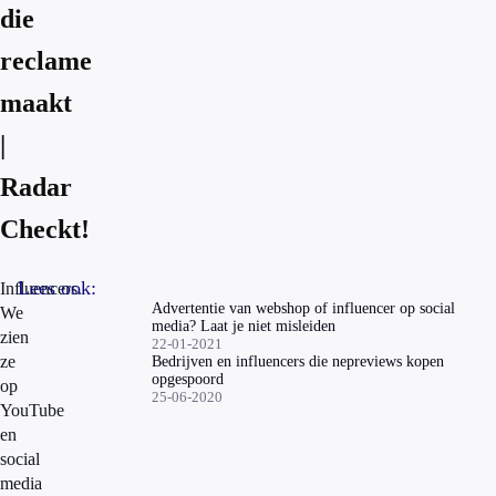
die
reclame
maakt
|
Radar
Checkt!
Lees ook:
Influencers.
Advertentie van webshop of influencer op social
We
media? Laat je niet misleiden
zien
22-01-2021
ze
Bedrijven en influencers die nepreviews kopen
opgespoord
op
25-06-2020
YouTube
en
social
media