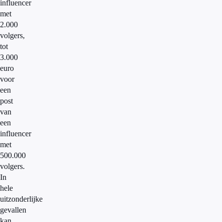
influencer
met
2.000
volgers,
tot
3.000
euro
voor
een
post
van
een
influencer
met
500.000
volgers.
In
hele
uitzonderlijke
gevallen
kan