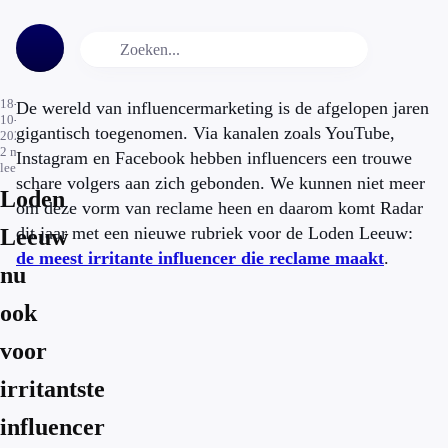
18-
De wereld van influencermarketing is de afgelopen jaren
10-
gigantisch toegenomen. Via kanalen zoals YouTube,
2021
2
min.
Instagram en Facebook hebben influencers een trouwe
leestijd
schare volgers aan zich gebonden. We kunnen niet meer
Loden
om deze vorm van reclame heen en daarom komt Radar
dit jaar met een nieuwe rubriek voor de Loden Leeuw:
Leeuw
de meest irritante influencer die reclame maakt
.
nu
ook
voor
irritantste
influencer