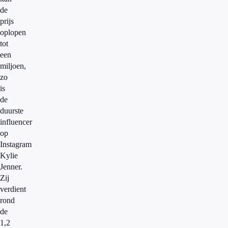
de
prijs
oplopen
tot
een
miljoen,
zo
is
de
duurste
influencer
op
Instagram
Kylie
Jenner.
Zij
verdient
rond
de
1,2