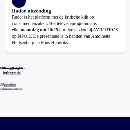
Radar uitzending
Radar is het platform met de kritische kijk op
consumentenzaken. Het televisieprogramma is
elke
maandag om 20:25
uur live te zien bij AVROTROS
op NPO 2. De presentatie is in handen van Antoinette
Hertsenberg en Fons Hendriks.
Home
Actueel
Uitzendingen
Reacties
Programma-
Veelgestelde
informatie
vragen
Algemene
Privacy
Cookies
voorwaarden
statements