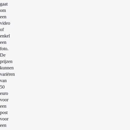
gaat
om
een
video
of
enkel
een
foto.
De
prijzen
kunnen
variëren
van
50
euro
voor
een
post
voor
een