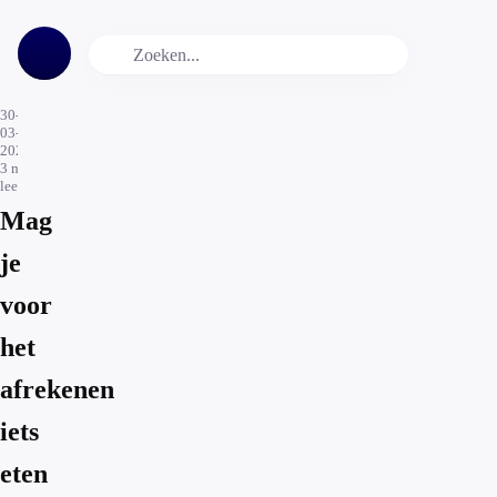
30-
03-
2024
3
min.
leestijd
Mag
je
voor
het
afrekenen
iets
eten