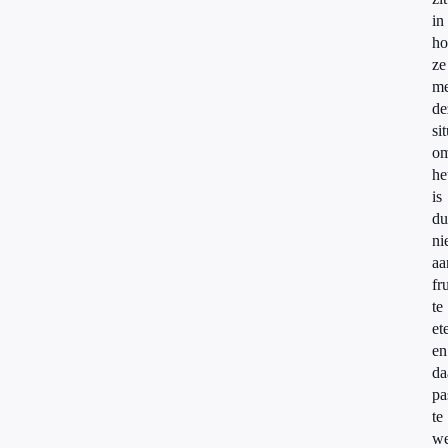
in
ho
ze
me
de
si
om
he
is
du
ni
aa
fru
te
et
en
da
pa
te
we