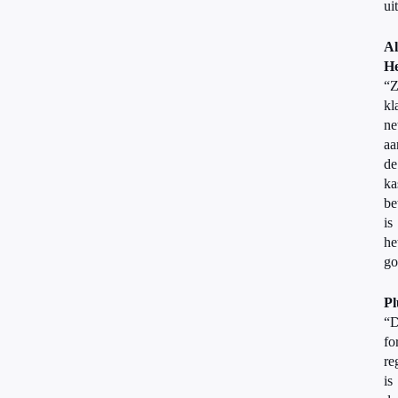
ui
Al
He
“Z
kl
ne
aa
de
ka
be
is
he
go
Pl
“
fo
re
is