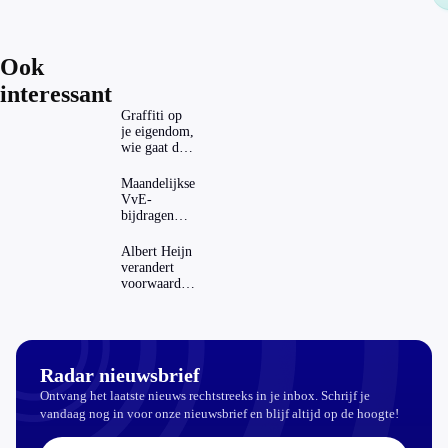
hoe zit dat?
Ook
interessant
Graffiti op
je eigendom,
wie gaat dat
betalen?
Maandelijkse
VvE-
bijdragen
stijgen: heeft
dat invloed
Albert Heijn
op je
verandert
hypotheek?
voorwaarden
koopzegels:
mag dat
zomaar?
Radar nieuwsbrief
Ontvang het laatste nieuws rechtstreeks in je inbox. Schrijf je
vandaag nog in voor onze nieuwsbrief en blijf altijd op de hoogte!
E-mailadres: