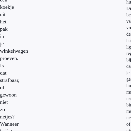
hu
koekje
Di
uit
be
het
va
vo
pak
de
in
ha
je
li
winkelwagen
re
proeven.
bi
Is
da
dat
je
ge
strafbaar,
hu
of
m
gewoon
na
niet
bi
zo
m
netjes?
n
Wanneer
of
ni