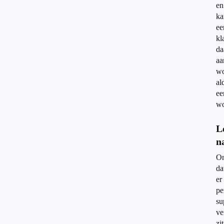
en
ka
ee
kl
da
aa
wo
al
ee
wo
L
n
O
da
er
pe
su
ve
zit