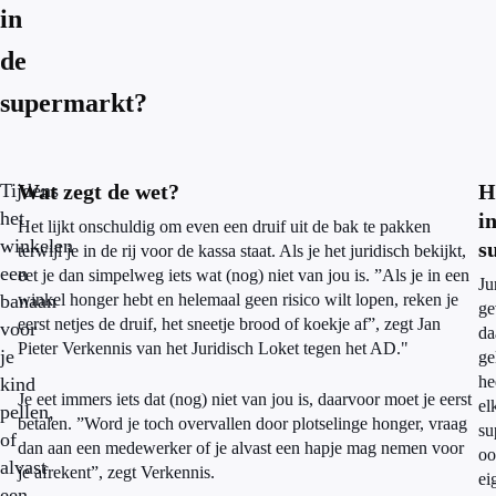
in
de
supermarkt?
Tijdens
Wat zegt de wet?
H
het
i
Het lijkt onschuldig om even een druif uit de bak te pakken
winkelen
s
terwijl je in de rij voor de kassa staat. Als je het juridisch bekijkt,
een
eet je dan simpelweg iets wat (nog) niet van jou is. ”Als je in een
Ju
banaan
winkel honger hebt en helemaal geen risico wilt lopen, reken je
ge
eerst netjes de druif, het sneetje brood of koekje af”, zegt Jan
voor
da
Pieter Verkennis van het Juridisch Loket tegen het AD."
je
ge
he
kind
Je eet immers iets dat (nog) niet van jou is, daarvoor moet je eerst
el
pellen,
betalen. ”Word je toch overvallen door plotselinge honger, vraag
su
of
dan aan een medewerker of je alvast een hapje mag nemen voor
oo
alvast
je afrekent”, zegt Verkennis.
ei
een