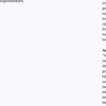
supermarkten.
ee
gr
su
ho
zij
de
re
to
J
“
zi
dit
ge
bij
ou
me
kl
ki
di