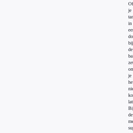
O
je
ta
in
ee
do
bij
de
ba
ze
om
je
he
ni
ko
la
Bi
de
me
su