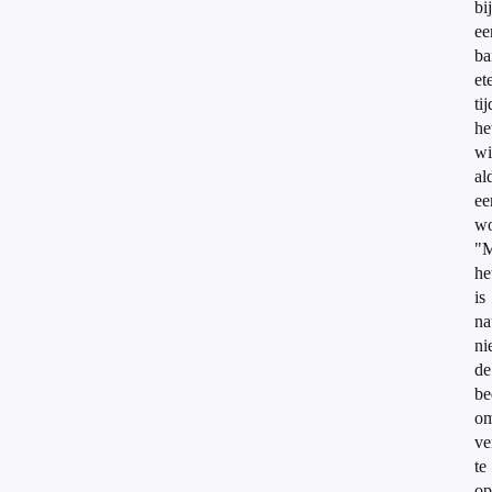
bi
ee
ba
et
ti
he
wi
al
ee
wo
"M
he
is
na
ni
de
be
o
ve
te
op