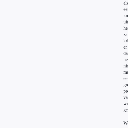
al
ee
kr
uit
he
za
kr
er
da
he
ni
me
ee
gr
pr
va
wo
ge
W