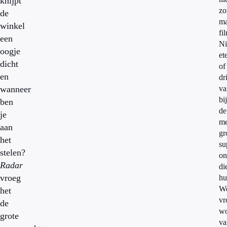
knijpt
zo
de
m
winkel
fi
een
Ni
oogje
et
dicht
of
en
dr
wanneer
va
bij
ben
de
je
me
aan
gr
het
su
stelen?
on
Radar
di
vroeg
hu
W
het
vr
de
wo
grote
va