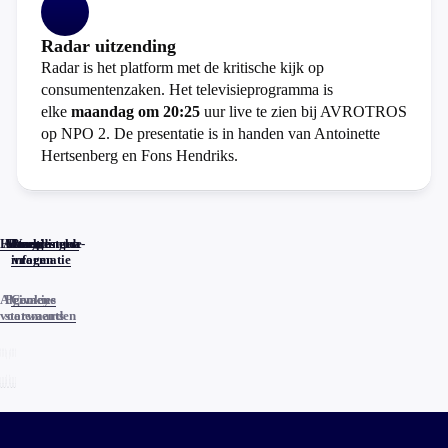
Radar uitzending
Radar is het platform met de kritische kijk op
consumentenzaken. Het televisieprogramma is
elke
maandag om 20:25
uur live te zien bij AVROTROS
op NPO 2. De presentatie is in handen van Antoinette
Hertsenberg en Fons Hendriks.
Home
Actueel
Uitzendingen
Reacties
Programma-
Veelgestelde
informatie
vragen
Algemene
Privacy
Cookies
voorwaarden
statements