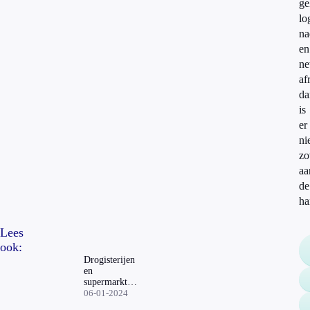
ge
lo
na
en
ne
af
da
is
er
ni
zo
aa
de
ha
Lees
ook:
Drogisterijen
en
supermarkten
hebben altijd
06-01-2024
aanbiedingen: