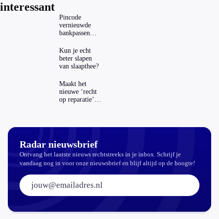
interessant
Pincode
vernieuwde
bankpassen
zichtbaar in
ING-app: is dat
Kun je echt
wel veilig?
beter slapen
van slaapthee?
Maakt het
nieuwe ‘recht
op reparatie’
repareren ook
echt
aantrekkelijker?
Radar nieuwsbrief
Ontvang het laatste nieuws rechtstreeks in je inbox. Schrijf je
vandaag nog in voor onze nieuwsbrief en blijf altijd op de hoogte!
E-mailadres: