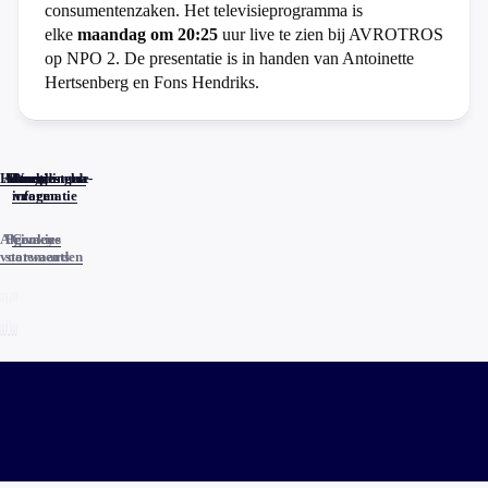
consumentenzaken. Het televisieprogramma is
elke
maandag om 20:25
uur live te zien bij AVROTROS
op NPO 2. De presentatie is in handen van Antoinette
Hertsenberg en Fons Hendriks.
Home
Actueel
Uitzendingen
Reacties
Programma-
Veelgestelde
informatie
vragen
Algemene
Privacy
Cookies
voorwaarden
statements