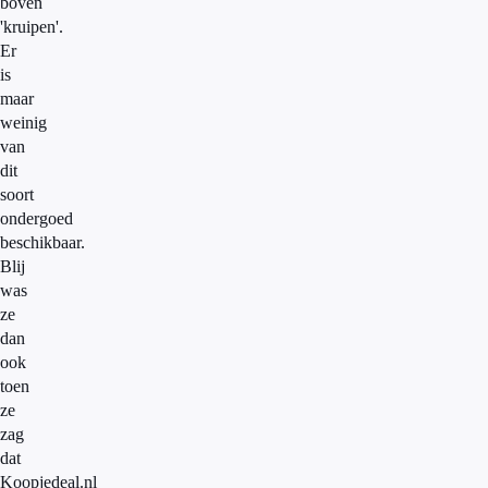
boven
'kruipen'.
Er
is
maar
weinig
van
dit
soort
ondergoed
beschikbaar.
Blij
was
ze
dan
ook
toen
ze
zag
dat
Koopjedeal.nl