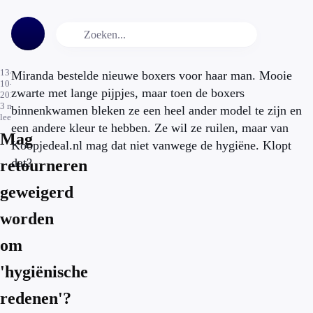
13-
Miranda bestelde nieuwe boxers voor haar man. Mooie
10-
zwarte met lange pijpjes, maar toen de boxers
2018
3
min.
binnenkwamen bleken ze een heel ander model te zijn en
leestijd
een andere kleur te hebben. Ze wil ze ruilen, maar van
Mag
Koopjedeal.nl mag dat niet vanwege de hygiëne. Klopt
dat?
retourneren
geweigerd
worden
om
'hygiënische
redenen'?