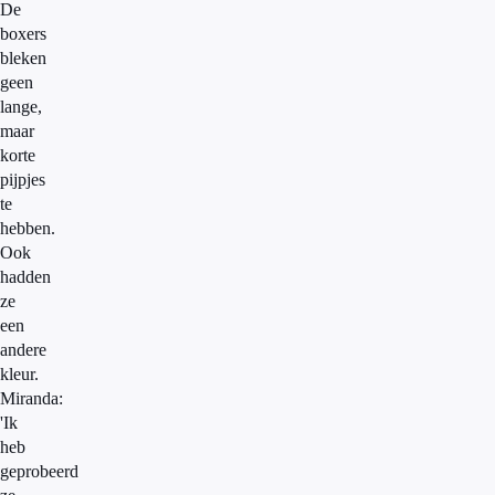
De
boxers
bleken
geen
lange,
maar
korte
pijpjes
te
hebben.
Ook
hadden
ze
een
andere
kleur.
Miranda:
'Ik
heb
geprobeerd