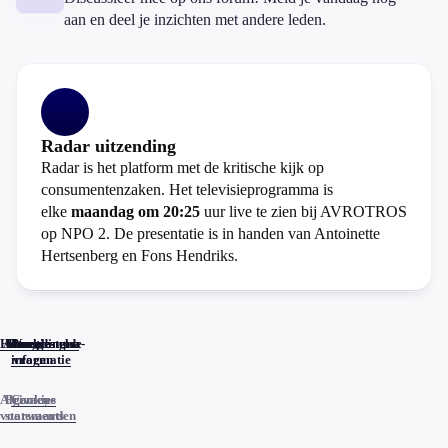
aan en deel je inzichten met andere leden.
Radar uitzending
Radar is het platform met de kritische kijk op
consumentenzaken. Het televisieprogramma is
elke
maandag om 20:25
uur live te zien bij AVROTROS
op NPO 2. De presentatie is in handen van Antoinette
Hertsenberg en Fons Hendriks.
Home
Actueel
Uitzendingen
Reacties
Programma-
Veelgestelde
informatie
vragen
Algemene
Privacy
Cookies
voorwaarden
statements