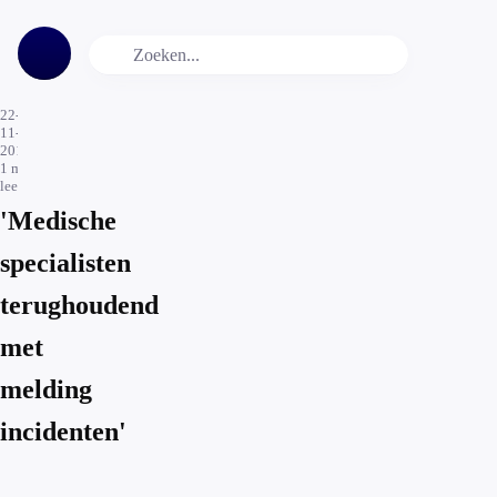
22-
11-
2017
1
min.
leestijd
'Medische
specialisten
terughoudend
met
melding
incidenten'