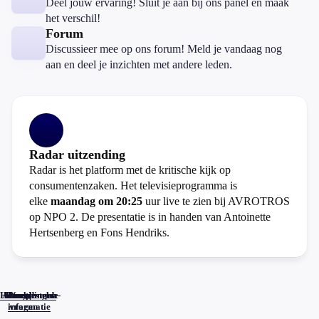
Deel jouw ervaring! Sluit je aan bij ons panel en maak
het verschil!
Forum
Discussieer mee op ons forum! Meld je vandaag nog
aan en deel je inzichten met andere leden.
Radar uitzending
Radar is het platform met de kritische kijk op
consumentenzaken. Het televisieprogramma is
elke
maandag om 20:25
uur live te zien bij AVROTROS
op NPO 2. De presentatie is in handen van Antoinette
Hertsenberg en Fons Hendriks.
Home
Actueel
Uitzendingen
Reacties
Programma-
Veelgestelde
informatie
vragen