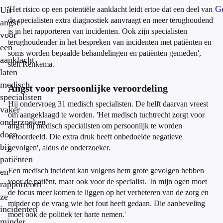
Ge
Uit
'Het risico op een potentiële aanklacht leidt ertoe dat een deel van
de specialisten extra diagnostiek aanvraagt en meer terughoudend
angst
is in het rapporteren van incidenten. Ook zijn specialisten
voor
terughoudender in het bespreken van incidenten met patiënten en
een
soms worden bepaalde behandelingen en patiënten gemeden',
aanklacht
stelt Renkema.
laten
medisch
Angst voor persoonlijke veroordeling
specialisten
Hij ondervroeg 31 medisch specialisten. De helft daarvan vreest
vaker
om aangeklaagd te worden. 'Het medisch tuchtrecht zorgt voor
onderzoeken
angst bij medisch specialisten om persoonlijk te worden
doen
veroordeeld. Die extra druk heeft onbedoelde negatieve
bij
gevolgen', aldus de onderzoeker.
patiënten
Een medisch incident kan volgens hem grote gevolgen hebben
en
voor de patiënt, maar ook voor de specialist. 'In mijn ogen moet
rapporteren
de focus meer komen te liggen op het verbeteren van de zorg en
ze
minder op de vraag wie het fout heeft gedaan. Die aanbeveling
incidenten
moet ook de politiek ter harte nemen.'
minder