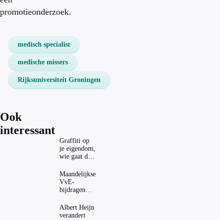
promotieonderzoek.
medisch specialist
medische missers
Rijksuniversiteit Groningen
Ook
interessant
Graffiti op
je eigendom,
wie gaat dat
betalen?
Maandelijkse
VvE-
bijdragen
stijgen: heeft
dat invloed
Albert Heijn
op je
verandert