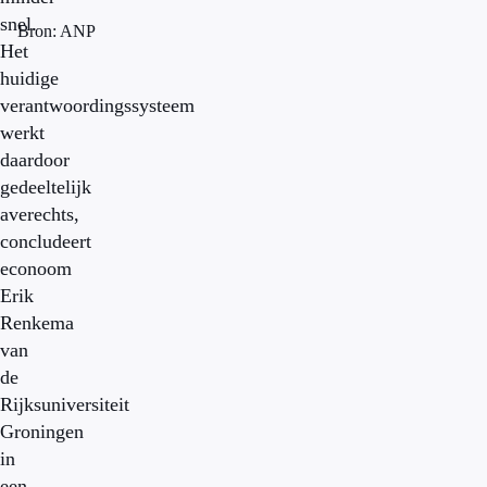
snel.
Bron: ANP
Het
huidige
verantwoordingssysteem
werkt
daardoor
gedeeltelijk
averechts,
concludeert
econoom
Erik
Renkema
van
de
Rijksuniversiteit
Groningen
in
een