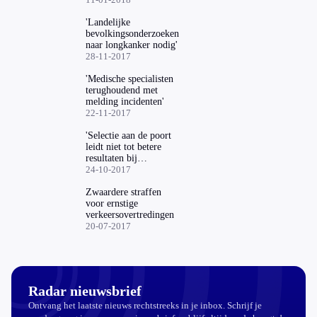
'Landelijke
bevolkingsonderzoeken
naar longkanker nodig'
28-11-2017
'Medische specialisten
terughoudend met
melding incidenten'
22-11-2017
'Selectie aan de poort
leidt niet tot betere
resultaten bij
studenten'
24-10-2017
Zwaardere straffen
voor ernstige
verkeersovertredingen
20-07-2017
Radar nieuwsbrief
Ontvang het laatste nieuws rechtstreeks in je inbox. Schrijf je