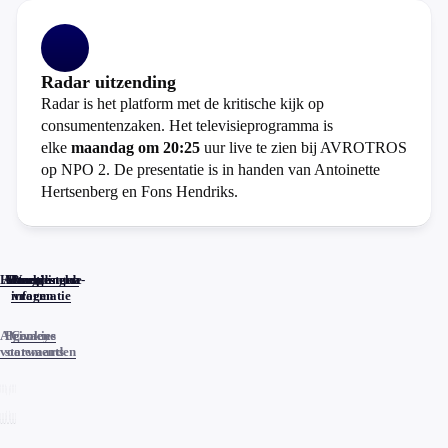
Radar uitzending
Radar is het platform met de kritische kijk op
consumentenzaken. Het televisieprogramma is
elke
maandag om 20:25
uur live te zien bij AVROTROS
op NPO 2. De presentatie is in handen van Antoinette
Hertsenberg en Fons Hendriks.
Home
Actueel
Uitzendingen
Reacties
Programma-
Veelgestelde
informatie
vragen
Algemene
Privacy
Cookies
voorwaarden
statements