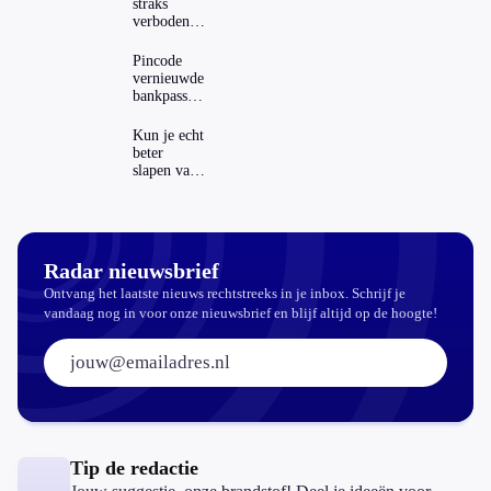
straks
verboden?
Dit zijn de
regels in
Pincode
Nederland
vernieuwde
en het
bankpassen
buitenland
zichtbaar in
ING-app:
Kun je echt
is dat wel
beter
veilig?
slapen van
slaapthee?
Radar nieuwsbrief
Ontvang het laatste nieuws rechtstreeks in je inbox. Schrijf je
vandaag nog in voor onze nieuwsbrief en blijf altijd op de hoogte!
E-mailadres:
Tip de redactie