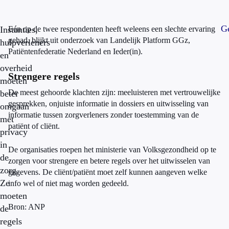
Ge
Instanties,
Eén op de twee respondenten heeft weleens een slechte ervaring
gehad, blijkt uit onderzoek van Landelijk Platform GGz,
hulpverleners
Patiëntenfederatie Nederland en Ieder(in).
en
overheid
Strengere regels
moeten
De meest gehoorde klachten zijn: meeluisteren met vertrouwelijke
beter
gesprekken, onjuiste informatie in dossiers en uitwisseling van
omgaan
informatie tussen zorgverleners zonder toestemming van de
met
patiënt of cliënt.
privacy
in
De organisaties roepen het ministerie van Volksgezondheid op te
de
zorgen voor strengere en betere regels over het uitwisselen van
zorg.
gegevens. De cliënt/patiënt moet zelf kunnen aangeven welke
Ze
info wel of niet mag worden gedeeld.
moeten
Bron: ANP
de
regels