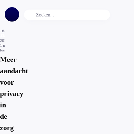
18-
11-
2016
1
min.
leestijd
Meer
aandacht
voor
privacy
in
de
zorg