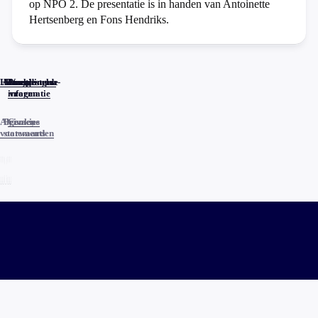
op NPO 2. De presentatie is in handen van Antoinette
Hertsenberg en Fons Hendriks.
Home
Actueel
Uitzendingen
Reacties
Programma-
Veelgestelde
informatie
vragen
Algemene
Privacy
Cookies
voorwaarden
statements