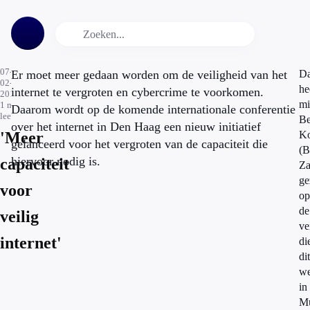
07-
Er moet meer gedaan worden om de veiligheid van het
Da
02-
he
internet te vergroten en cybercrime te voorkomen.
2015
mi
1
min.
Daarom wordt op de komende internationale conferentie
leestijd
Be
over het internet in Den Haag een nieuw initiatief
'Meer
Ko
gelanceerd voor het vergroten van de capaciteit die
(B
hiervoor nodig is.
capaciteit
Za
ge
voor
op
de
veilig
ve
internet'
di
dit
we
in
M