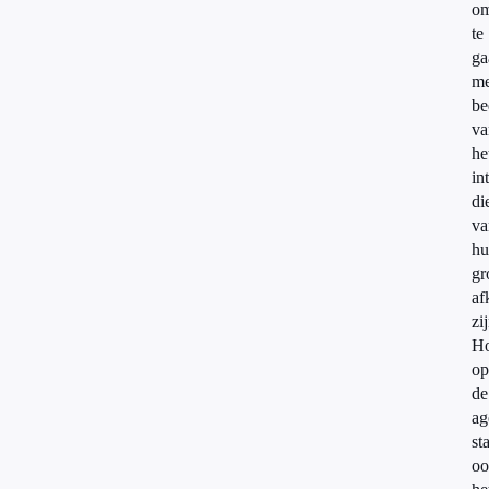
o
te
ga
me
be
va
he
in
di
va
hu
gr
af
zi
H
op
de
ag
st
oo