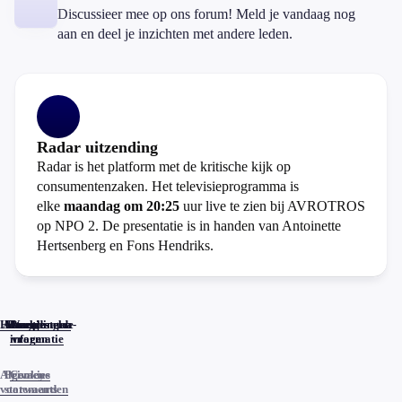
Discussieer mee op ons forum! Meld je vandaag nog
aan en deel je inzichten met andere leden.
Radar uitzending
Radar is het platform met de kritische kijk op
consumentenzaken. Het televisieprogramma is
elke
maandag om 20:25
uur live te zien bij AVROTROS
op NPO 2. De presentatie is in handen van Antoinette
Hertsenberg en Fons Hendriks.
Home
Actueel
Uitzendingen
Reacties
Programma-
Veelgestelde
informatie
vragen
Algemene
Privacy
Cookies
voorwaarden
statements