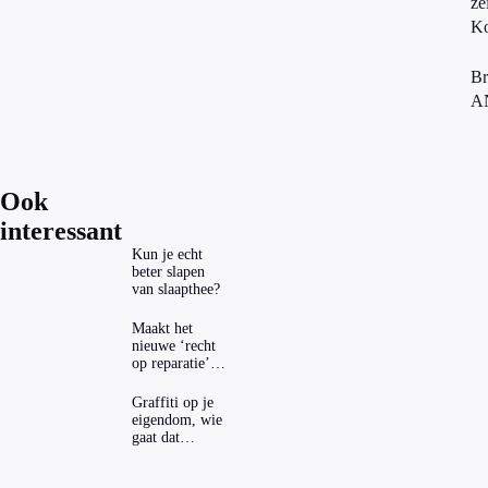
ze
Ko
Br
A
Ook
interessant
Kun je echt
beter slapen
van slaapthee?
Maakt het
nieuwe ‘recht
op reparatie’
repareren ook
echt
Graffiti op je
aantrekkelijker?
eigendom, wie
gaat dat
betalen?