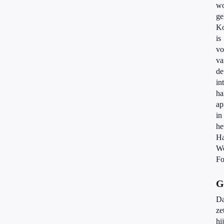
wo
ge
Ko
is
vo
va
de
in
ha
ap
in
he
Ha
Wo
Fo
G
Da
ze
hij