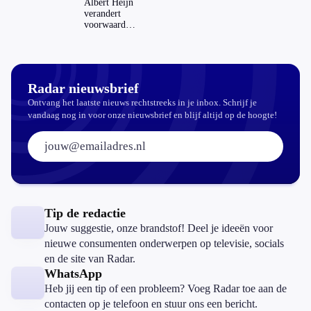
Albert Heijn
op je
verandert
hypotheek?
voorwaarden
koopzegels:
mag dat
zomaar?
Radar nieuwsbrief
Ontvang het laatste nieuws rechtstreeks in je inbox. Schrijf je
vandaag nog in voor onze nieuwsbrief en blijf altijd op de hoogte!
E-mailadres:
Tip de redactie
Jouw suggestie, onze brandstof! Deel je ideeën voor
nieuwe consumenten onderwerpen op televisie, socials
en de site van Radar.
WhatsApp
Heb jij een tip of een probleem? Voeg Radar toe aan de
contacten op je telefoon en stuur ons een bericht.