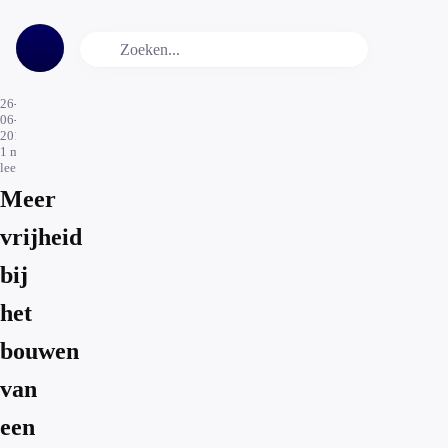
26-
06-
2015
1
min.
leestijd
Meer
vrijheid
bij
het
bouwen
van
een