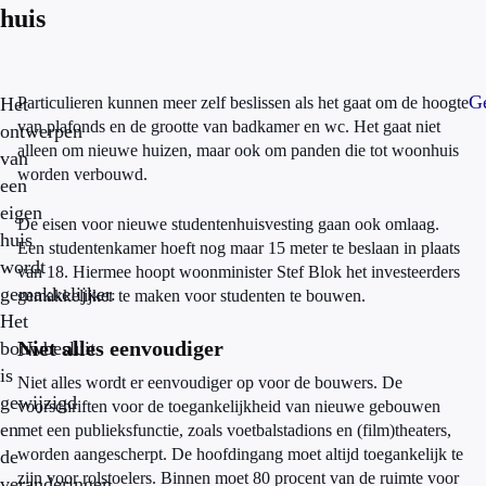
huis
Ge
Het
Particulieren kunnen meer zelf beslissen als het gaat om de hoogte
van plafonds en de grootte van badkamer en wc. Het gaat niet
ontwerpen
alleen om nieuwe huizen, maar ook om panden die tot woonhuis
van
worden verbouwd.
een
eigen
De eisen voor nieuwe studentenhuisvesting gaan ook omlaag.
huis
Een studentenkamer hoeft nog maar 15 meter te beslaan in plaats
wordt
van 18. Hiermee hoopt woonminister Stef Blok het investeerders
gemakkelijker.
gemakkelijker te maken voor studenten te bouwen.
Het
Niet alles eenvoudiger
bouwbesluit
is
Niet alles wordt er eenvoudiger op voor de bouwers. De
gewijzigd
voorschriften voor de toegankelijkheid van nieuwe gebouwen
en
met een publieksfunctie, zoals voetbalstadions en (film)theaters,
worden aangescherpt. De hoofdingang moet altijd toegankelijk te
de
zijn voor rolstoelers. Binnen moet 80 procent van de ruimte voor
veranderingen