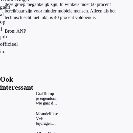
deze groep toegankelijk zijn. In winkels moet 60 procent
gaan
bereikbaar zijn voor minder mobiele mensen. Alleen als het
al
technisch echt niet lukt, is 40 procent voldoende.
op
1
Bron: ANP
juli
officieel
in.
Ook
interessant
Graffiti op
je eigendom,
wie gaat dat
betalen?
Maandelijkse
VvE-
bijdragen
stijgen: heeft
dat invloed