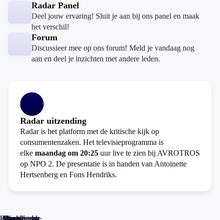
Radar Panel
Deel jouw ervaring! Sluit je aan bij ons panel en maak
het verschil!
Forum
Discussieer mee op ons forum! Meld je vandaag nog
aan en deel je inzichten met andere leden.
Radar uitzending
Radar is het platform met de kritische kijk op
consumentenzaken. Het televisieprogramma is
elke
maandag om 20:25
uur live te zien bij AVROTROS
op NPO 2. De presentatie is in handen van Antoinette
Hertsenberg en Fons Hendriks.
Home
Actueel
Uitzendingen
Reacties
Programma-
Veelgestelde