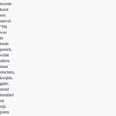
tweede
hond
een
aanval.
“Hij
was
in
totale
paniek,
wilde
alleen
maar
vluchten,
kwijlde,
gilde,
stond
instabiel
op
zijn
poten