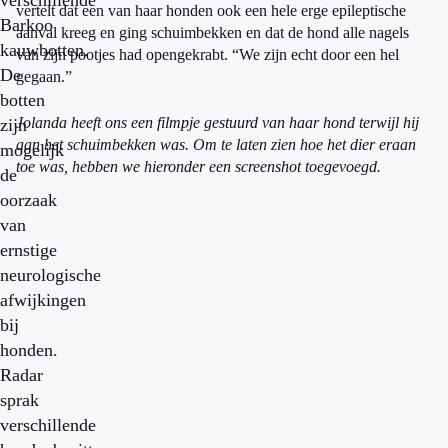
verschillende
vertelt dat een van haar honden ook een hele erge epileptische
Barkoo
aanval kreeg en ging schuimbekken en dat de hond alle nagels
kauwbotten.
van zijn pootjes had opengekrabt. “We zijn echt door een hel
De
gegaan.”
botten
Jolanda heeft ons een filmpje gestuurd van haar hond terwijl hij
zijn
aan het schuimbekken was. Om te laten zien hoe het dier eraan
mogelijk
toe was, hebben we hieronder een screenshot toegevoegd.
de
oorzaak
van
ernstige
neurologische
afwijkingen
bij
honden.
Radar
sprak
verschillende