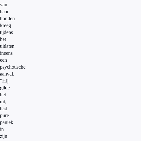
van
haar
honden
kreeg
tijdens
het
uitlaten
ineens
een
psychotische
aanval.
“Hij
gilde
het
uit,
had
pure
paniek
in
zijn