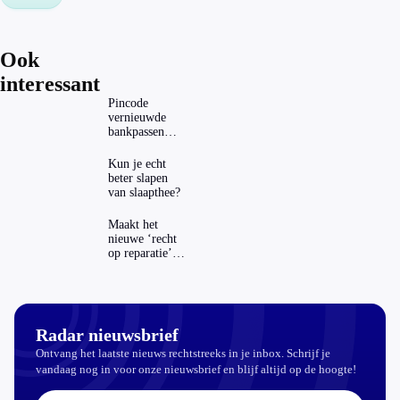
Ook
interessant
Pincode
vernieuwde
bankpassen
zichtbaar in
ING-app: is dat
Kun je echt
wel veilig?
beter slapen
van slaapthee?
Maakt het
nieuwe ‘recht
op reparatie’
repareren ook
echt
aantrekkelijker?
Radar nieuwsbrief
Ontvang het laatste nieuws rechtstreeks in je inbox. Schrijf je
vandaag nog in voor onze nieuwsbrief en blijf altijd op de hoogte!
E-mailadres: