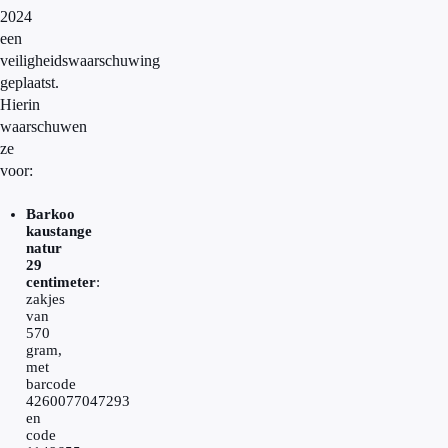
2024
een
veiligheidswaarschuwing
geplaatst.
Hierin
waarschuwen
ze
voor:
Barkoo
kaustange
natur
29
centimeter
:
zakjes
van
570
gram,
met
barcode
4260077047293
en
code