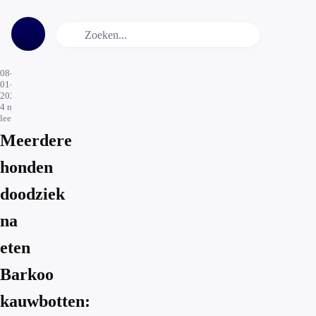
08-
01-
2025
4
min.
leestijd
Meerdere
honden
doodziek
na
eten
Barkoo
kauwbotten: