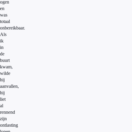
ogen
en
was
totaal
onbereikbaar.
Als
ik
in
de
buurt
kwam,
wilde
hij
aanvallen,
hij
liet
al
rennend
zijn
ontlasting
lopen