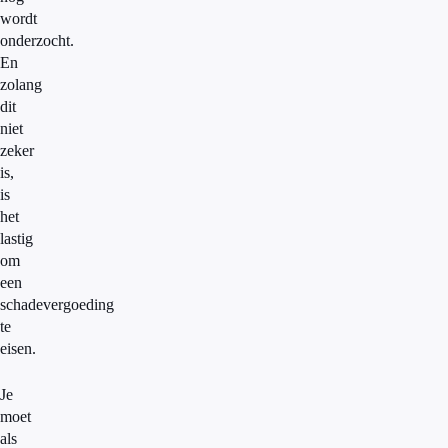
wordt
onderzocht.
En
zolang
dit
niet
zeker
is,
is
het
lastig
om
een
schadevergoeding
te
eisen.
Je
moet
als