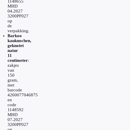
1148655
MHD
04.2027
3200PF027
op
de
verpakking.
Barkoo
kauknochen,
geknotet
natur
11
centimeter
:
zakjes
van
150
gram,
met
barcode
4260077046875
en
code
1148592
MHD
07.2027
3200PF027
op