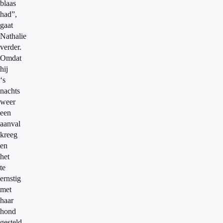
blaas
had”,
gaat
Nathalie
verder.
Omdat
hij
‘s
nachts
weer
een
aanval
kreeg
en
het
te
ernstig
met
haar
hond
gesteld