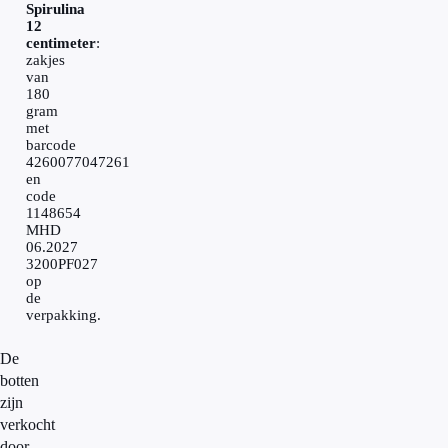
Spirulina
12
centimeter
:
zakjes
van
180
gram
met
barcode
4260077047261
en
code
1148654
MHD
06.2027
3200PF027
op
de
verpakking.
De
botten
zijn
verkocht
door