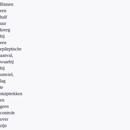
Binnen
een
half
uur
kreeg
hij
een
epileptische
aanval,
waarbij
hij
omviel,
lag
te
stuiptrekken
en
geen
controle
over
zijn