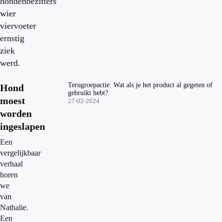
hondenbezitters
wier
viervoeter
ernstig
ziek
werd.
Terugroepactie: Wat als je het product al gegeten of
Hond
gebruikt hebt?
moest
27-02-2024
worden
ingeslapen
Een
vergelijkbaar
verhaal
horen
we
van
Nathalie.
Een