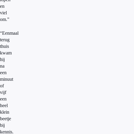
en
viel
om.”
“Eenmaal
terug
thuis
kwam
hij
na
een
minuut
of
vijf
een
heel
klein
beetje
bij
kennis.