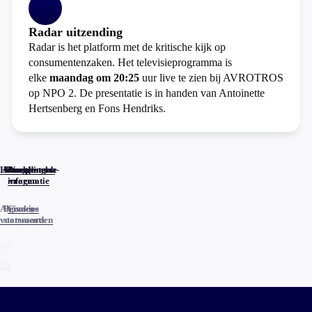
Radar uitzending
Radar is het platform met de kritische kijk op
consumentenzaken. Het televisieprogramma is
elke
maandag om 20:25
uur live te zien bij AVROTROS
op NPO 2. De presentatie is in handen van Antoinette
Hertsenberg en Fons Hendriks.
Home
Actueel
Uitzendingen
Reacties
Programma-
Veelgestelde
informatie
vragen
Algemene
Privacy
Cookies
voorwaarden
statements