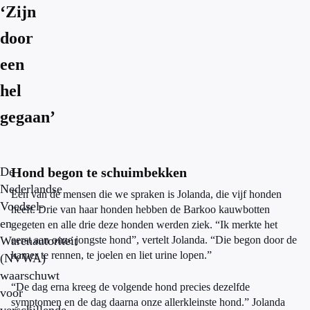
‘Zijn
door
een
hel
gegaan’
De
Hond begon te schuimbekken
Nederlandse
Een van de mensen die we spraken is Jolanda, die vijf honden
Voedsel-
heeft. Drie van haar honden hebben de Barkoo kauwbotten
en
gegeten en alle drie deze honden werden ziek. “Ik merkte het
Warenautoriteit
eerst aan onze jongste hond”, vertelt Jolanda. “Die begon door de
kamer te rennen, te joelen en liet urine lopen.”
(NVWA)
waarschuwt
“De dag erna kreeg de volgende hond precies dezelfde
voor
symptomen en de dag daarna onze allerkleinste hond.” Jolanda