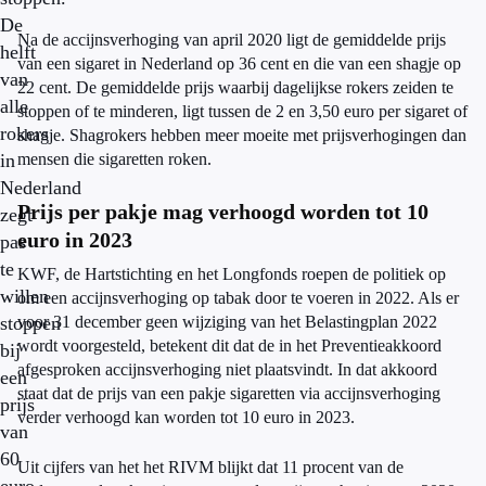
De
Na de accijnsverhoging van april 2020 ligt de gemiddelde prijs
helft
van een sigaret in Nederland op 36 cent en die van een shagje op
van
22 cent. De gemiddelde prijs waarbij dagelijkse rokers zeiden te
alle
stoppen of te minderen, ligt tussen de 2 en 3,50 euro per sigaret of
rokers
shagje. Shagrokers hebben meer moeite met prijsverhogingen dan
in
mensen die sigaretten roken.
Nederland
Prijs per pakje mag verhoogd worden tot 10
zegt
euro in 2023
pas
te
KWF, de Hartstichting en het Longfonds roepen de politiek op
willen
om een accijnsverhoging op tabak door te voeren in 2022. Als er
stoppen
voor 31 december geen wijziging van het Belastingplan 2022
wordt voorgesteld, betekent dit dat de in het Preventieakkoord
bij
afgesproken accijnsverhoging niet plaatsvindt. In dat akkoord
een
staat dat de prijs van een pakje sigaretten via accijnsverhoging
prijs
verder verhoogd kan worden tot 10 euro in 2023.
van
60
Uit cijfers van het het RIVM blijkt dat 11 procent van de