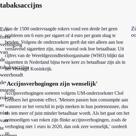
tabaksaccijns
Zi
Een
Van de 1500 ondervraagde rokers vond een derde het geen
o
probleem om 6 euro per sigaret of 4 euro per gram shag te
forse
betalen. Volgens de onderzoekers geeft dat niet alleen aan hoe
verhoging
verslavend sigaretten zijn, maar vooral ook hoe betaalbaar. Uit
van
cijfers van de Wereldgezondheidsorganisatie (WHO) blijkt dat
de
sigaretten in Nederland bijna twee keer zo betaalbaar zijn als in
tabaksaccijns
het Verenigd Koninkrijk.
weerhoudt
de
'Accijnsverhogingen zijn wenselijk'
meeste
Accijnsverhogingen sorteren volgens UM-onderzoekster Cloé
rokers
Geboers het grootste effect. 'Mensen passen hun consumptie aan
er
wanneer ze het verschil in prijs merken in hun portemonnee, dus
niet
als iets meer of juist minder betaalbaar wordt. Als het gaat om het
van
ontmoedigen van roken zijn flinke accijnsverhogingen, zoals de
verhoging met 1 euro in 2020, dan ook zeer wenselijk,' oordeelt
te
ze.
stoppen.