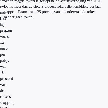
euro
ondervraagde rokers is gestopt na de accijnsverhoging van 2020.
per
Dat is meer dan de circa 3 procent rokers die gemiddeld per jaar
pakje.
stoppen. Daarnaast is 25 procent van de ondervraagde rokers
minder gaan roken.
Pas
bij
prijzen
vanaf
12
euro
per
pakje
wil
10
procent
van
de
rokers
stoppen,