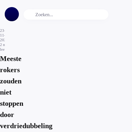
23-
11-
2021
2
min.
leestijd
Meeste
rokers
zouden
niet
stoppen
door
verdriedubbeling