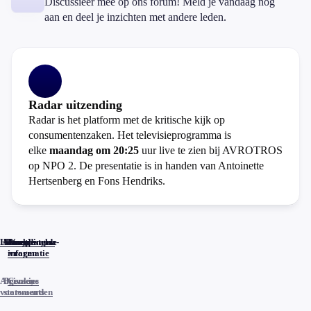
Discussieer mee op ons forum! Meld je vandaag nog
aan en deel je inzichten met andere leden.
Radar uitzending
Radar is het platform met de kritische kijk op
consumentenzaken. Het televisieprogramma is
elke
maandag om 20:25
uur live te zien bij AVROTROS
op NPO 2. De presentatie is in handen van Antoinette
Hertsenberg en Fons Hendriks.
Home
Actueel
Uitzendingen
Reacties
Programma-
Veelgestelde
informatie
vragen
Algemene
Privacy
Cookies
voorwaarden
statements