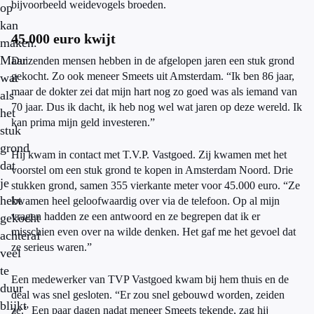
bijvoorbeeld weidevogels broeden.
op
kan
45.000 euro kwijt
maken.
Maar
Duizenden mensen hebben in de afgelopen jaren een stuk grond
gekocht. Zo ook meneer Smeets uit Amsterdam. “Ik ben 86 jaar,
wat
maar de dokter zei dat mijn hart nog zo goed was als iemand van
als
70 jaar. Dus ik dacht, ik heb nog wel wat jaren op deze wereld. Ik
het
kan prima mijn geld investeren.”
stuk
grond
Hij kwam in contact met T.V.P. Vastgoed. Zij kwamen met het
dat
voorstel om een stuk grond te kopen in Amsterdam Noord. Drie
je
stukken grond, samen 355 vierkante meter voor 45.000 euro. “Ze
hebt
kwamen heel geloofwaardig over via de telefoon. Op al mijn
vragen hadden ze een antwoord en ze begrepen dat ik er
gekocht
misschien even over na wilde denken. Het gaf me het gevoel dat
achteraf
ze serieus waren.”
veel
te
Een medewerker van TVP Vastgoed kwam bij hem thuis en de
duur
deal was snel gesloten. “Er zou snel gebouwd worden, zeiden
blijkt
ze.” Een paar dagen nadat meneer Smeets tekende, zag hij