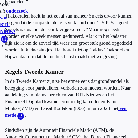
benadelen.”
voren
uit
onderzoek
Thakoerdien heeft in het geval van meneer Smeets ervoor kunnen
van
zorgen dat de koopakte nietig is verklaard door T.V.P. Vastgoed.
RTL
Smeets is dus met de schrik vrijgekomen. “Maar nog steeds
Nieuws
worden er elke week mensen gedupeerd. Als ik in het kadaster
kijk zie ik om de zoveel tijd weer een groot stuk grond opgedeeld
.)
worden in kleine stukjes. Het houdt niet op”, aldus Thakoerdien.
Hij wil daarom dat de politiek haast maakt met wetgeving.
Regels Tweede Kamer
In de Tweede Kamer zijn ze het ermee eens dat grondhandel als
belegging voor particulieren verboden zou moeten worden. Naar
aanleiding van nieuwsberichten van RTL Nieuws en het
Financieel Dagblad kwamen voormalig kamerleden Fahid
Minhas(VVD) en Faisal Boulakjar (D66) in juni 2023 met
een
motie
.
Sindsdien zijn de Autoriteit Financiele Markt (AFM), de
Autoriteit Consument en Markt (ACM), het Bureau Financieel