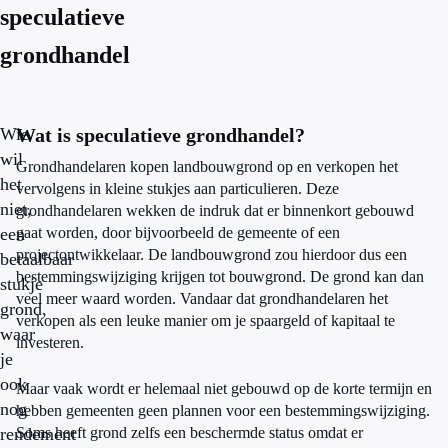
speculatieve
grondhandel
Wie
Wat is speculatieve grondhandel?
wil
Grondhandelaren kopen landbouwgrond op en verkopen het
het
vervolgens in kleine stukjes aan particulieren. Deze
niet,
grondhandelaren wekken de indruk dat er binnenkort gebouwd
een
gaat worden, door bijvoorbeeld de gemeente of een
projectontwikkelaar. De landbouwgrond zou hierdoor dus een
betaalbaar
bestemmingswijziging krijgen tot bouwgrond. De grond kan dan
stukje
veel meer waard worden. Vandaar dat grondhandelaren het
grond,
verkopen als een leuke manier om je spaargeld of kapitaal te
waar
investeren.
je
ook
Maar vaak wordt er helemaal niet gebouwd op de korte termijn en
nog
hebben gemeenten geen plannen voor een bestemmingswijziging.
rendement
Soms heeft grond zelfs een beschermde status omdat er