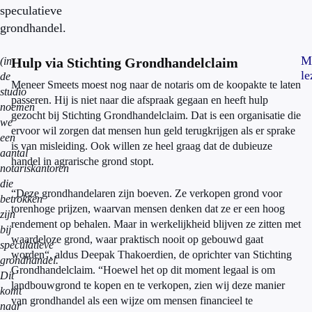
speculatieve
grondhandel.
M
(in
Hulp via Stichting Grondhandelclaim
le
de
Meneer Smeets moest nog naar de notaris om de koopakte te laten
studio
passeren. Hij is niet naar die afspraak gegaan en heeft hulp
noemen
gezocht bij Stichting Grondhandelclaim. Dat is een organisatie die
we
ervoor wil zorgen dat mensen hun geld terugkrijgen als er sprake
een
is van misleiding. Ook willen ze heel graag dat de dubieuze
aantal
handel in agrarische grond stopt.
notariskantoren
die
“Deze grondhandelaren zijn boeven. Ze verkopen grond voor
betrokken
torenhoge prijzen, waarvan mensen denken dat ze er een hoog
zijn
rendement op behalen. Maar in werkelijkheid blijven ze zitten met
bij
waardeloze grond, waar praktisch nooit op gebouwd gaat
speculatieve
worden“, aldus Deepak Thakoerdien, de oprichter van Stichting
grondhandel.
Grondhandelclaim. “Hoewel het op dit moment legaal is om
Dit
landbouwgrond te kopen en te verkopen, zien wij deze manier
komt
van grondhandel als een wijze om mensen financieel te
naar