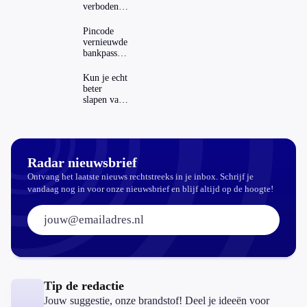
verboden?
Dit zijn de
regels in
Pincode
Nederland
vernieuwde
en het
bankpassen
buitenland
zichtbaar in
ING-app:
Kun je echt
is dat wel
beter
veilig?
slapen van
slaapthee?
Radar nieuwsbrief
Ontvang het laatste nieuws rechtstreeks in je inbox. Schrijf je
vandaag nog in voor onze nieuwsbrief en blijf altijd op de hoogte!
E-mailadres:
Tip de redactie
Jouw suggestie, onze brandstof! Deel je ideeën voor