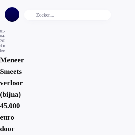
01-
04-
2024
4
min.
leestijd
Meneer
Smeets
verloor
(bijna)
45.000
euro
door