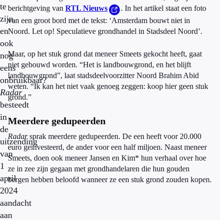
te
berichtgeving van
RTL Nieuws
. In het artikel staat een foto
zijn,
van een groot bord met de tekst: ‘Amsterdam bouwt niet in
en
Noord. Let op! Speculatieve grondhandel in Stadsdeel Noord’.
ook
Maar, op het stuk grond dat meneer Smeets gekocht heeft, gaat
nog
niet gebouwd worden. “Het is landbouwgrond, en het blijft
eens
landbouwgrond”, laat stadsdeelvoorzitter Noord Brahim Abid
onbruikbaar?
weten. “Ik kan het niet vaak genoeg zeggen: koop hier geen stuk
Radar
grond.”
besteedt
in
Meerdere gedupeerden
de
Radar
sprak meerdere gedupeerden. De een heeft voor 20.000
uitzending
euro geïnvesteerd, de ander voor een half miljoen. Naast meneer
van
Smeets, doen ook meneer Jansen en Kim* hun verhaal over hoe
1
ze in zee zijn gegaan met grondhandelaren die hun gouden
april
bergen hebben beloofd wanneer ze een stuk grond zouden kopen.
2024
aandacht
aan