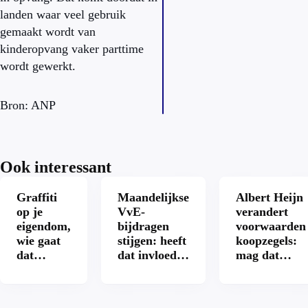
landen waar veel gebruik
gemaakt wordt van
kinderopvang vaker parttime
wordt gewerkt.
Bron: ANP
Ook interessant
Graffiti
Maandelijkse
Albert Heijn
op je
VvE-
verandert
eigendom,
bijdragen
voorwaarden
wie gaat
stijgen: heeft
koopzegels:
dat
dat invloed
mag dat
betalen?
op je
zomaar?
hypotheek?