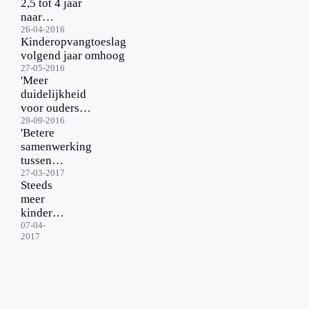
2,5 tot 4 jaar
naar
kinderopvang
26-04-2016
Kinderopvangtoeslag
volgend jaar omhoog
27-05-2016
'Meer
duidelijkheid
voor ouders
over kwaliteit
29-09-2016
'Betere
kinderopvang'
samenwerking
tussen
kinderopvang
27-03-2017
Steeds
en
meer
basisschool
kinderen
nodig'
naar
07-04-
2017
opvang