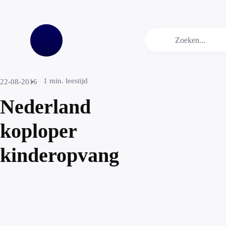
1
min. leestijd
22-08-2016
Nederland
koploper
kinderopvang