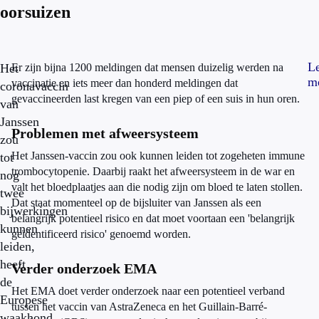
oorsuizen
L
Het
Er zijn bijna 1200 meldingen dat mensen duizelig werden na
m
vaccinatie en iets meer dan honderd meldingen dat
coronavaccin
gevaccineerden last kregen van een piep of een suis in hun oren.
van
Janssen
Problemen met afweersysteem
zou
Het Janssen-vaccin zou ook kunnen leiden tot zogeheten immune
tot
trombocytopenie. Daarbij raakt het afweersysteem in de war en
nog
valt het bloedplaatjes aan die nodig zijn om bloed te laten stollen.
twee
Dat staat momenteel op de bijsluiter van Janssen als een
bijwerkingen
belangrijk potentieel risico en dat moet voortaan een 'belangrijk
kunnen
geïdentificeerd risico' genoemd worden.
leiden,
heeft
Verder onderzoek EMA
de
Het EMA doet verder onderzoek naar een potentieel verband
Europese
tussen het vaccin van AstraZeneca en het Guillain-Barré-
waakhond