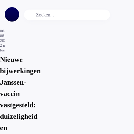
06-
08-
2021
2
min.
leestijd
Nieuwe
bijwerkingen
Janssen-
vaccin
vastgesteld:
duizeligheid
en