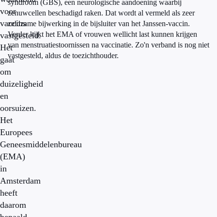
syndroom (GBS), een neurologische aandoening waarbij
voor
zenuwcellen beschadigd raken. Dat wordt al vermeld als zeer
vaccins
zeldzame bijwerking in de bijsluiter van het Janssen-vaccin.
Verder kijkt het EMA of vrouwen wellicht last kunnen krijgen
vastgesteld.
van menstruatiestoornissen na vaccinatie. Zo'n verband is nog niet
Het
vastgesteld, aldus de toezichthouder.
gaat
om
duizeligheid
en
oorsuizen.
Het
Europees
Geneesmiddelenbureau
(EMA)
in
Amsterdam
heeft
daarom