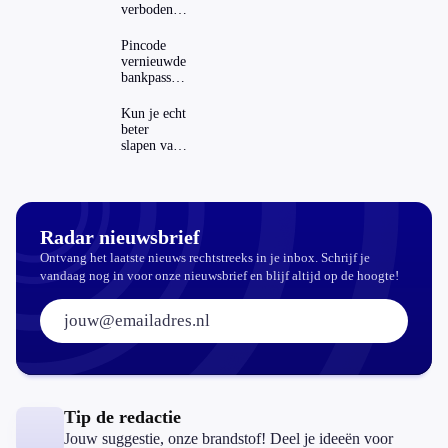
verboden?
Dit zijn de
regels in
Pincode
Nederland
vernieuwde
en het
bankpassen
buitenland
zichtbaar in
ING-app:
Kun je echt
is dat wel
beter
veilig?
slapen van
slaapthee?
Radar nieuwsbrief
Ontvang het laatste nieuws rechtstreeks in je inbox. Schrijf je
vandaag nog in voor onze nieuwsbrief en blijf altijd op de hoogte!
E-mailadres:
Tip de redactie
Jouw suggestie, onze brandstof! Deel je ideeën voor