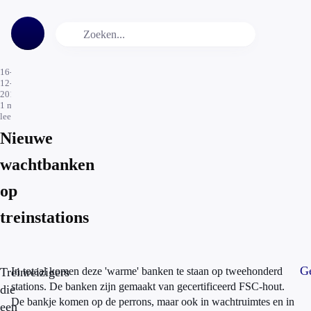
16-
12-
2016
1
min.
leestijd
Nieuwe
wachtbanken
op
treinstations
Ge
Treinreizigers
In totaal komen deze 'warme' banken te staan op tweehonderd
stations. De banken zijn gemaakt van gecertificeerd FSC-hout.
die
De bankje komen op de perrons, maar ook in wachtruimtes en in
een