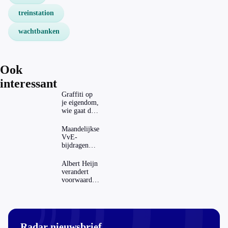
treinstation
wachtbanken
Ook
interessant
Graffiti op
je eigendom,
wie gaat dat
betalen?
Maandelijkse
VvE-
bijdragen
stijgen: heeft
dat invloed
Albert Heijn
op je
verandert
hypotheek?
voorwaarden
koopzegels:
mag dat
zomaar?
Radar nieuwsbrief