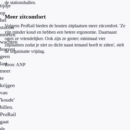
de stationshallen.
tijdje
op
Meer zitcomfort
het
Volgens ProRail bieden de houten zitplaatsen meer zitcomfort. 'Ze
station
zijn minder koud en hebben een betere ergonomie. Daarnaast
moeten
ogen ze vriendelijker. Ook zijn ze groter; minimaal vier
wachten
zitplaatsen zodat je niet zo dicht naast iemand hoeft te zitten', stelt
hoeven
de organisatie vrijdag.
geen
last
Bron: ANP
meer
te
krijgen
van
'koude'
billen.
ProRail
gaat
de