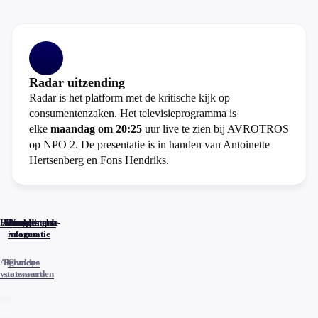
Radar uitzending
Radar is het platform met de kritische kijk op
consumentenzaken. Het televisieprogramma is
elke
maandag om 20:25
uur live te zien bij AVROTROS
op NPO 2. De presentatie is in handen van Antoinette
Hertsenberg en Fons Hendriks.
Home
Actueel
Uitzendingen
Reacties
Programma-
Veelgestelde
informatie
vragen
Algemene
Privacy
Cookies
voorwaarden
statements