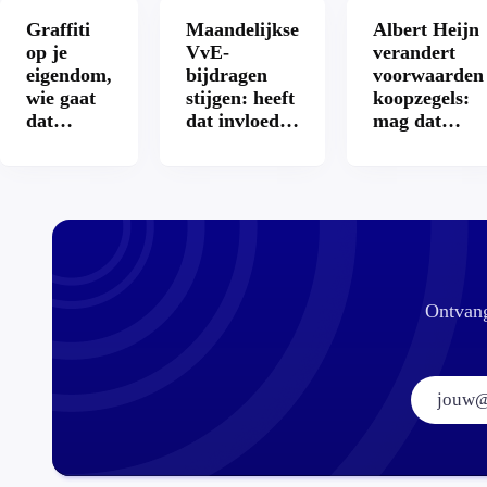
Graffiti
Maandelijkse
Albert Heijn
op je
VvE-
verandert
eigendom,
bijdragen
voorwaarden
wie gaat
stijgen: heeft
koopzegels:
dat
dat invloed
mag dat
betalen?
op je
zomaar?
hypotheek?
Ontvang