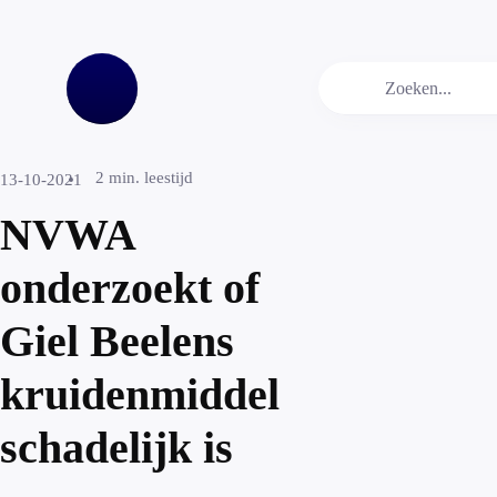
2
min. leestijd
13-10-2021
NVWA
onderzoekt of
Giel Beelens
kruidenmiddel
schadelijk is