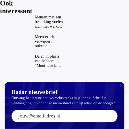
Ook
interessant
Mensen met een
beperking voelen
zich niet welkom
op festivals
Meerderheid
verwijdert
onkruid
milieuvriendelijk:
‘Kwestie van
Delen in plaats
bijhouden’
van hebben:
“Mooi idee in
theorie”
Radar nieuwsbrief
Ontvang het laatste nieuws rechtstreeks in je inbox. Schrijf je
vandaag nog in voor onze nieuwsbrief en blijf altijd op de hoogte!
E-mailadres: