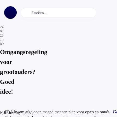
24-
04-
2015
1
min.
leestijd
Omgangsregeling
voor
grootouders?
Goed
idee!
Ge
Polluitslag
CDA kwam afgelopen maand met een plan voor opa’s en oma’s