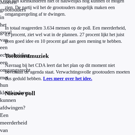
die hun kleinkinderen niet of nauwelijks nog kunnen of mogen
Moeten
zien. De partij wil het de grootouders mogelijk maken een
grootouders
omgangsregeling af te dwingen.
in
het
In totaal reageerden 3.634 mensen op de poll. Een meerderheid,
geval
63 procent, ziet wel wat in de plannen. 27 procent lijkt het juist
van
geen goed idee en 10 procent gaf aan geen mening te hebben.
een
echtscheiding
Toekomstmuziek
een
Navraag bij het CDA leert dat het plan op dit moment niet
omgangsrecht
bovenaan de agenda staat. Verwachtingsvolle grootouders moeten
met
dus geduld hebben.
Lees meer over het idee.
hun
kleinkinderen
Nieuwe poll
kunnen
afdwingen?
Een
meerderheid
van