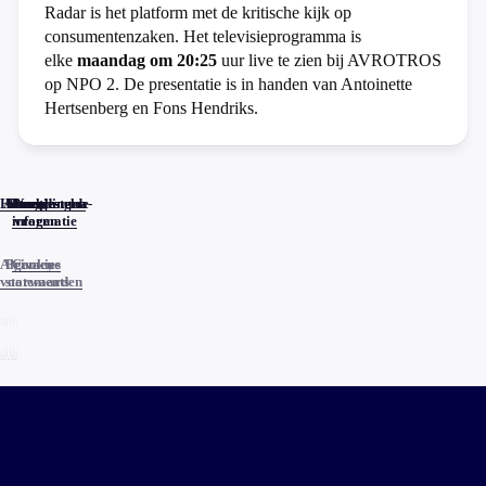
Radar is het platform met de kritische kijk op
consumentenzaken. Het televisieprogramma is
elke
maandag om 20:25
uur live te zien bij AVROTROS
op NPO 2. De presentatie is in handen van Antoinette
Hertsenberg en Fons Hendriks.
Home
Actueel
Uitzendingen
Reacties
Programma-
Veelgestelde
informatie
vragen
Algemene
Privacy
Cookies
voorwaarden
statements