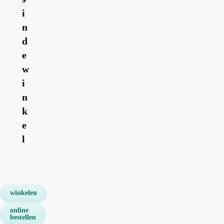
i
n
d
e
w
i
n
k
e
l
winkelen
online
bestellen