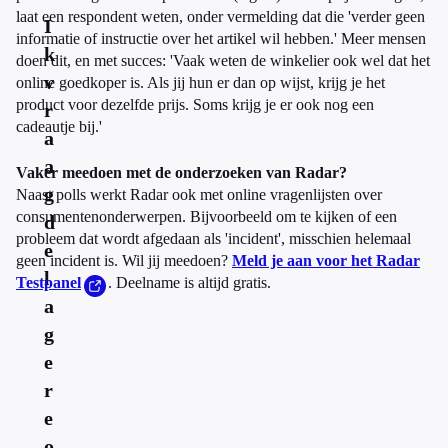
laat een respondent weten, onder vermelding dat die 'verder geen
I
informatie of instructie over het artikel wil hebben.' Meer mensen
k
doen dit, en met succes: 'Vaak weten de winkelier ook wel dat het
v
online goedkoper is. Als jij hun er dan op wijst, krijg je het
product voor dezelfde prijs. Soms krijg je er ook nog een
r
cadeautje bij.'
a
a
Vaker meedoen met de onderzoeken van Radar?
g
Naast polls werkt Radar ook met online vragenlijsten over
consumentenonderwerpen. Bijvoorbeeld om te kijken of een
d
probleem dat wordt afgedaan als 'incident', misschien helemaal
e
geen incident is. Wil jij meedoen?
Meld je aan voor het Radar
l
Testpanel
. Deelname is altijd gratis.
a
g
e
r
e
o