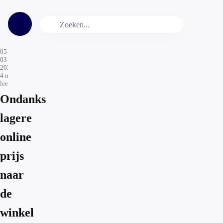
05-
03-
2020
4
min.
leestijd
Ondanks
lagere
online
prijs
naar
de
winkel