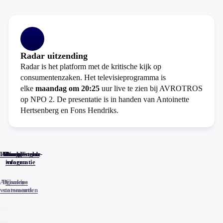
Radar uitzending
Radar is het platform met de kritische kijk op
consumentenzaken. Het televisieprogramma is
elke
maandag om 20:25
uur live te zien bij AVROTROS
op NPO 2. De presentatie is in handen van Antoinette
Hertsenberg en Fons Hendriks.
Home
Actueel
Uitzendingen
Reacties
Programma-
Veelgestelde
informatie
vragen
Algemene
Privacy
Cookies
voorwaarden
statements