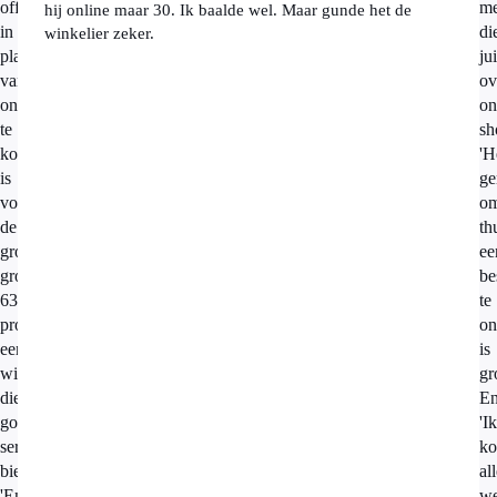
offline
me
hij online maar 30. Ik baalde wel. Maar gunde het de
in
di
winkelier zeker.
plaats
jui
van
ov
online
on
te
sh
kopen
'H
is
g
voor
o
de
th
grootste
ee
groep,
be
63
te
procent,
on
een
is
winkel
gr
die
En
goede
'Ik
service
ko
biedt.
all
'En
we