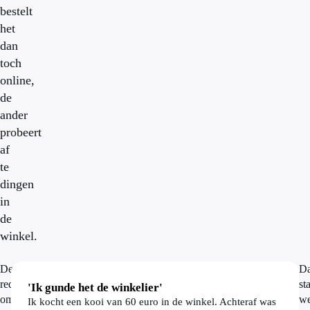
bestelt
het
dan
toch
online,
de
ander
probeert
af
te
dingen
in
de
winkel.
De
Da
reden
st
'Ik gunde het de winkelier'
om
we
Ik kocht een kooi van 60 euro in de winkel. Achteraf was