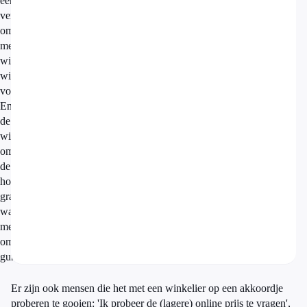
eerder
vermeld,
omdat
mensen
winkelleegstand
willen
voorkomen.
En
de
winkelier
om
de
hoek
graag
wat
meer
omzet
gunnen.
Er zijn ook mensen die het met een winkelier op een akkoordje
proberen te gooien: 'Ik probeer de (lagere) online prijs te vragen',