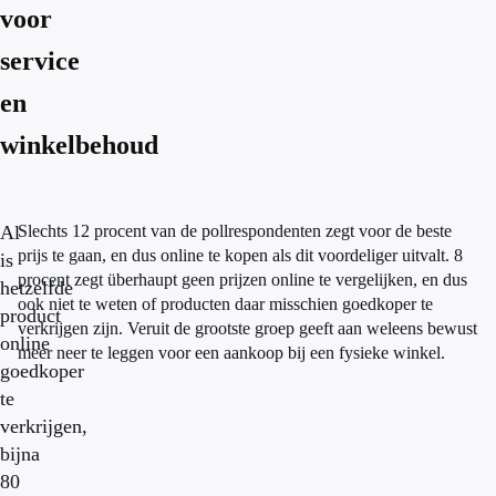
voor
service
en
winkelbehoud
Al
Slechts 12 procent van de pollrespondenten zegt voor de beste
prijs te gaan, en dus online te kopen als dit voordeliger uitvalt. 8
is
procent zegt überhaupt geen prijzen online te vergelijken, en dus
hetzelfde
ook niet te weten of producten daar misschien goedkoper te
product
verkrijgen zijn. Veruit de grootste groep geeft aan weleens bewust
online
meer neer te leggen voor een aankoop bij een fysieke winkel.
goedkoper
te
verkrijgen,
bijna
80