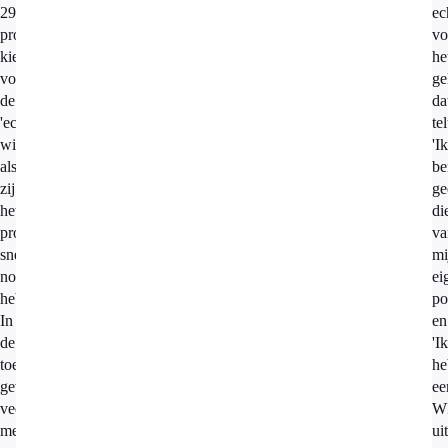
29
ec
procent
vo
kiest
he
voor
ge
de
da
'echte'
tel
winkel
'Ik
als
be
zij
ge
het
di
product
va
snel
mi
nodig
ei
hebben.
po
In
en
de
'Ik
toelichting
he
geven
ee
veel
W
mensen
ui