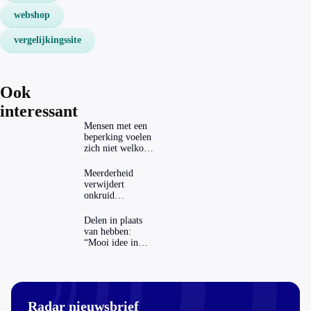
webshop
vergelijkingssite
Ook
interessant
Mensen met een
beperking voelen
zich niet welkom
op festivals
Meerderheid
verwijdert
onkruid
milieuvriendelijk:
‘Kwestie van
Delen in plaats
bijhouden’
van hebben:
“Mooi idee in
theorie”
Radar nieuwsbrief