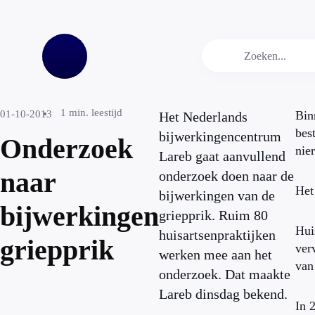
1
min. leestijd
01-10-2013
Bin
Het Nederlands
bes
bijwerkingencentrum
Onderzoek
nie
Lareb gaat aanvullend
naar
onderzoek doen naar de
Het
bijwerkingen van de
bijwerkingen
griepprik. Ruim 80
Hui
huisartsenpraktijken
griepprik
ver
werken mee aan het
van
onderzoek. Dat maakte
Lareb dinsdag bekend.
In 