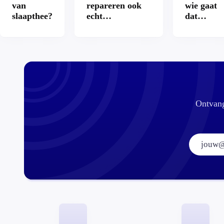
van
repareren ook
wie gaat
slaapthee?
echt
dat
aantrekkelijker?
betalen?
Ontvang