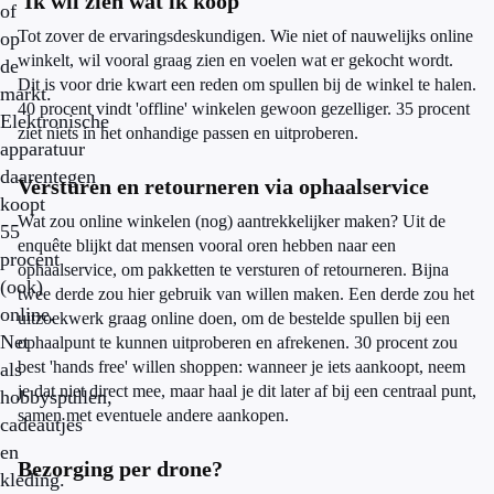
'Ik wil zien wat ik koop'
of
Tot zover de ervaringsdeskundigen. Wie niet of nauwelijks online
op
winkelt, wil vooral graag zien en voelen wat er gekocht wordt.
de
Dit is voor drie kwart een reden om spullen bij de winkel te halen.
markt.
40 procent vindt 'offline' winkelen gewoon gezelliger. 35 procent
Elektronische
ziet niets in het onhandige passen en uitproberen.
apparatuur
daarentegen
Versturen en retourneren via ophaalservice
koopt
Wat zou online winkelen (nog) aantrekkelijker maken? Uit de
55
enquête blijkt dat mensen vooral oren hebben naar een
procent
ophaalservice, om pakketten te versturen of retourneren. Bijna
(ook)
twee derde zou hier gebruik van willen maken. Een derde zou het
online.
uitzoekwerk graag online doen, om de bestelde spullen bij een
Net
ophaalpunt te kunnen uitproberen en afrekenen. 30 procent zou
best 'hands free' willen shoppen: wanneer je iets aankoopt, neem
als
je dat niet direct mee, maar haal je dit later af bij een centraal punt,
hobbyspullen,
samen met eventuele andere aankopen.
cadeautjes
en
Bezorging per drone?
kleding.