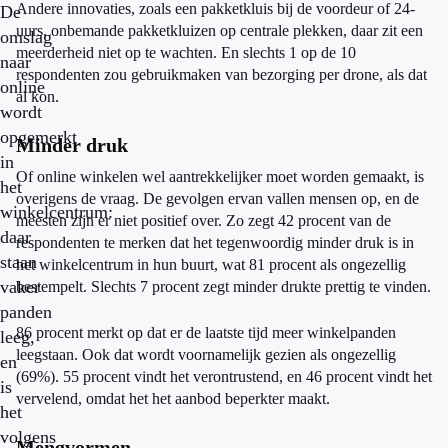
Andere innovaties, zoals een pakketkluis bij de voordeur of 24-
De
uurs, onbemande pakketkluizen op centrale plekken, daar zit een
omslag
meerderheid niet op te wachten. En slechts 1 op de 10
naar
respondenten zou gebruikmaken van bezorging per drone, als dat
online
al kon.
wordt
opgemerkt
Minder druk
in
Of online winkelen wel aantrekkelijker moet worden gemaakt, is
het
overigens de vraag. De gevolgen ervan vallen mensen op, en de
winkelcentrum:
meesten zijn er niet positief over. Zo zegt 42 procent van de
daar
respondenten te merken dat het tegenwoordig minder druk is in
staan
het winkelcentrum in hun buurt, wat 81 procent als ongezellig
vaker
bestempelt. Slechts 7 procent zegt minder drukte prettig te vinden.
panden
86 procent merkt op dat er de laatste tijd meer winkelpanden
leeg,
leegstaan. Ook dat wordt voornamelijk gezien als ongezellig
en
(69%). 55 procent vindt het verontrustend, en 46 procent vindt het
is
vervelend, omdat het het aanbod beperkter maakt.
het
volgens
Mengvormen