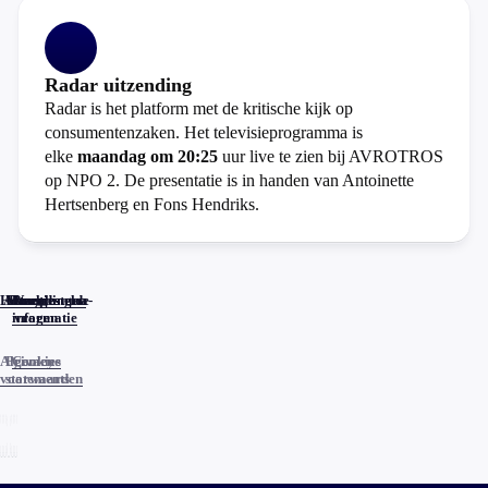
Radar uitzending
Radar is het platform met de kritische kijk op
consumentenzaken. Het televisieprogramma is
elke
maandag om 20:25
uur live te zien bij AVROTROS
op NPO 2. De presentatie is in handen van Antoinette
Hertsenberg en Fons Hendriks.
Home
Actueel
Uitzendingen
Reacties
Programma-
Veelgestelde
informatie
vragen
Algemene
Privacy
Cookies
voorwaarden
statements