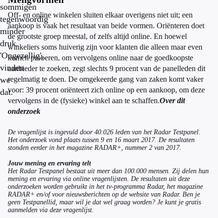
sommigen
Off- en online winkelen sluiten elkaar overigens niet uit; een
tegenwoordig
aankoop is vaak het resultaat van beide vormen. Oriënteren doet
minder
de grootste groep meestal, of zelfs altijd online. En hoewel
druk.
winkeliers soms huiverig zijn voor klanten die alleen maar even
'Ongezellig',
komen proberen, om vervolgens online naar de goedkoopste
vinden
aanbieder te zoeken, zegt slechts 9 procent van de panelleden dit
we
regelmatig te doen. De omgekeerde gang van zaken komt vaker
voor: 39 procent oriënteert zich online op een aankoop, om deze
dat.
vervolgens in de (fysieke) winkel aan te schaffen.
Over dit
onderzoek
De vragenlijst is ingevuld door 40.026 leden van het Radar Testpanel.
Het onderzoek vond plaats tussen 9 en 16 maart 2017. De resultaten
stonden eerder in het magazine RADAR+, nummer 2 van 2017.
Jouw mening en ervaring telt
Het Radar Testpanel bestaat uit meer dan 100.000 mensen. Zij delen hun
mening en ervaring via online vragenlijsten. De resultaten uit deze
onderzoeken worden gebruikt in het tv-programma Radar, het magazine
RADAR+ en/of voor nieuwsberichten op de website van Radar. Ben je
geen Testpanellid, maar wil je dat wel graag worden? Je kunt je gratis
aanmelden via deze vragenlijst.