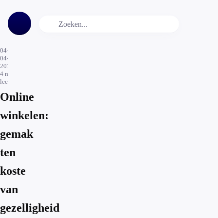
04-
04-
2017
4
min.
leestijd
Online
winkelen:
gemak
ten
koste
van
gezelligheid