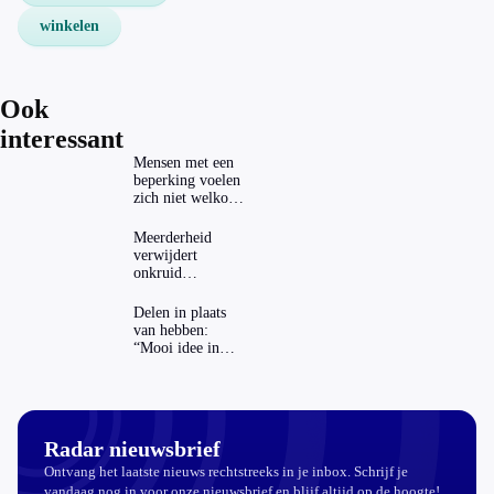
winkelen
Ook
interessant
Mensen met een
beperking voelen
zich niet welkom
op festivals
Meerderheid
verwijdert
onkruid
milieuvriendelijk:
‘Kwestie van
Delen in plaats
bijhouden’
van hebben:
“Mooi idee in
theorie”
Radar nieuwsbrief
Ontvang het laatste nieuws rechtstreeks in je inbox. Schrijf je
vandaag nog in voor onze nieuwsbrief en blijf altijd op de hoogte!