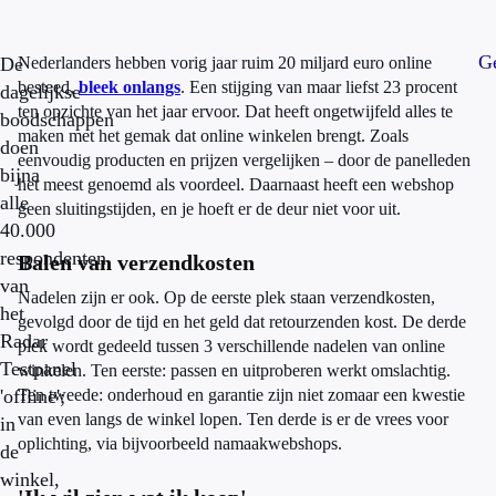
Ge
De
Nederlanders hebben vorig jaar ruim 20 miljard euro online
besteed,
bleek onlangs
. Een stijging van maar liefst 23 procent
dagelijkse
ten opzichte van het jaar ervoor. Dat heeft ongetwijfeld alles te
boodschappen
maken met het gemak dat online winkelen brengt. Zoals
doen
eenvoudig producten en prijzen vergelijken – door de panelleden
bijna
het meest genoemd als voordeel. Daarnaast heeft een webshop
alle
geen sluitingstijden, en je hoeft er de deur niet voor uit.
40.000
respondenten
Balen van verzendkosten
van
Nadelen zijn er ook. Op de eerste plek staan verzendkosten,
het
gevolgd door de tijd en het geld dat retourzenden kost. De derde
Radar
plek wordt gedeeld tussen 3 verschillende nadelen van online
Testpanel
winkelen. Ten eerste: passen en uitproberen werkt omslachtig.
'offline';
Ten tweede: onderhoud en garantie zijn niet zomaar een kwestie
van even langs de winkel lopen. Ten derde is er de vrees voor
in
oplichting, via bijvoorbeeld namaakwebshops.
de
winkel,