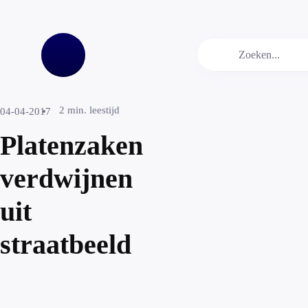
2
min. leestijd
04-04-2017
Platenzaken
verdwijnen
uit
straatbeeld