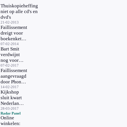
Thuiskopieheffing
niet op alle cd's en
dvd's
21-02-2013
Faillissement
dreigt voor
boekenketen
Polare
07-02-2014
Bart Smit
verdwijnt
nog voor
april uit
07-02-2017
Faillissement
winkelstraat
aangevraagd
door Phone
House
14-02-2017
Kijkshop
sluit kwart
Nederlandse
winkels
28-03-2017
Radar Panel
Online
winkelen: