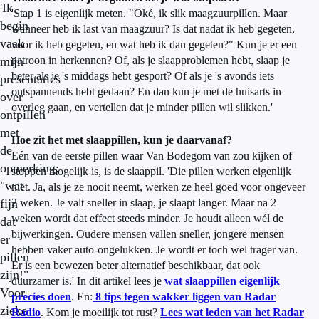
'Ik
'Stap 1 is eigenlijk meten. "Oké, ik slik maagzuurpillen. Maar
begin
wanneer heb ik last van maagzuur? Is dat nadat ik heb gegeten,
vaak
voor ik heb gegeten, en wat heb ik dan gegeten?" Kun je er een
mijn
patroon in herkennen? Of, als je slaapproblemen hebt, slaap je
beter als je 's middags hebt gesport? Of als je 's avonds iets
presentaties
ontspannends hebt gedaan? En dan kun je met de huisarts in
over
overleg gaan, en vertellen dat je minder pillen wil slikken.'
ontpillen
met
Hoe zit het met slaappillen, kun je daarvanaf?
de
Eén van de eerste pillen waar Van Bodegom van zou kijken of
opmerking:
stoppen mogelijk is, is de slaappil. 'Die pillen werken eigenlijk
"wat
niet. Ja, als je ze nooit neemt, werken ze heel goed voor ongeveer
fijn
2 weken. Je valt sneller in slaap, je slaapt langer. Maar na 2
weken wordt dat effect steeds minder. Je houdt alleen wél de
dat
bijwerkingen. Oudere mensen vallen sneller, jongere mensen
er
hebben vaker auto-ongelukken. Je wordt er toch wel trager van.
pillen
Er is een bewezen beter alternatief beschikbaar, dat ook
zijn!"
duurzamer is.' In dit artikel lees je
wat slaappillen eigenlijk
Voor
precies doen
. En:
8 tips tegen wakker liggen van Radar
zieke
Radio
. Kom je moeilijk tot rust?
Lees wat leden van het Radar