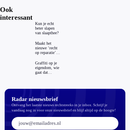
Ook
interessant
Kun je echt
beter slapen
van slaapthee?
Maakt het
nieuwe ‘recht
op reparatie’
repareren ook
echt
Graffiti op je
aantrekkelijker?
eigendom, wie
gaat dat
betalen?
Radar nieuwsbrief
Ontvang het laatste nieuws rechtstreeks in je inbox. Schrijf je
vandaag nog in voor onze nieuwsbrief en blijf altijd op de hoogte!
E-mailadres: