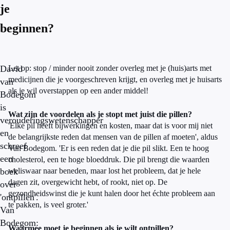
je
beginnen?
David
Let op: stop / minder nooit zonder overleg met je (huis)arts met
medicijnen die je voorgeschreven krijgt, en overleg met je huisarts
van
als je wil overstappen op een ander middel!
Bodegom
is
Wat zijn de voordelen als je stopt met juist die pillen?
verouderingswetenschapper
'Elke pil heeft bijwerkingen en kosten, maar dat is voor mij niet
en
de belangrijkste reden dat mensen van de pillen af moeten', aldus
schreef
Van Bodegom. 'Er is een reden dat je die pil slikt. Een te hoog
een
cholesterol, een te hoge bloeddruk. Die pil brengt die waarden
boek
weliswaar naar beneden, maar lost het probleem, dat je hele
dagen zit, overgewicht hebt, of rookt, niet op. De
over
gezondheidswinst die je kunt halen door het échte probleem aan
'ontpillen'.
te pakken, is veel groter.'
Van
Bodegom:
Waarmee moet je beginnen als je wilt ontpillen?