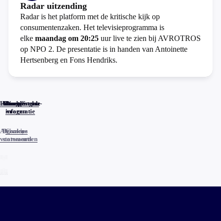
Radar uitzending
Radar is het platform met de kritische kijk op
consumentenzaken. Het televisieprogramma is
elke
maandag om 20:25
uur live te zien bij AVROTROS
op NPO 2. De presentatie is in handen van Antoinette
Hertsenberg en Fons Hendriks.
Home
Actueel
Uitzendingen
Reacties
Programma-
Veelgestelde
informatie
vragen
Algemene
Privacy
Cookies
voorwaarden
statements