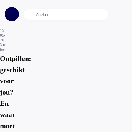
15-
05-
2019
3
min.
leestijd
Ontpillen:
geschikt
voor
jou?
En
waar
moet