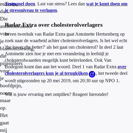
mensen,
Testpanel doen
. Last van stress? Lees dan
wat je kunt doen om
je stressniveau te verlagen
.
dan.
Die
Radar Extra over cholesterolverlagers
antibioticakuur
voor
In een tweeluik van Radar Extra gaat Antoinette Hertsenberg op
je
zoek naar de waarheid achter cholesterolverlagers. Is het wel echt
'the lower, the better?' als het gaat om cholesterol? In deel 2 laat
blaasontsteking,
Antoinette zien hoe je met een verandering in leefstijl je
die
cholesterolwaarden mogelijk kunt beïnvloeden. Ook Van
pijnstillers
Bodegom komt dan aan het woord. Deel 1 van Radar Extra
over
voor
cholesterolverlagers kun je al terugkijken
, het tweede deel
je
wordt uitgezonden op 20 mei 2019, om 20:30 uur op NPO 1.
hoofdpijn,
noem
Wat is jouw ervaring met ontpillen? Reageer hieronder!
maar
op.
Het
gaat
mij